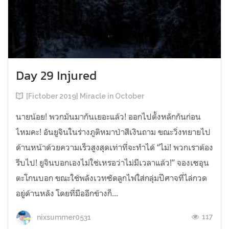
Day 29 Injured
[Fictober 2019] Miracle in October
นายน้อย! พวกมันมากันเยอะแล้ว! ออกไปตั้งหลักกันก่อน
ไหมคะ! อันยูจินในร่างภูติหมาป่าสีเงินถาม ขณะวิ่งทยายไป
ด้านหน้าด้วยความเร็วสูงสุดเท่าที่จะทำได้ “ไม่! พวกเราต้อง
รีบไป! ยูจินบอกเองไม่ใช่เหรอว่าไม่มีเวลาแล้ว!” จองเซอุน
ตะโกนบอก ขณะใช้พลังเวทซัดลูกไฟใส่กลุ่มปีศาจที่ไล่กวด
อยู่ด้านหลัง โดยที่มืออีกข้างก็...
117
nixsummer0531