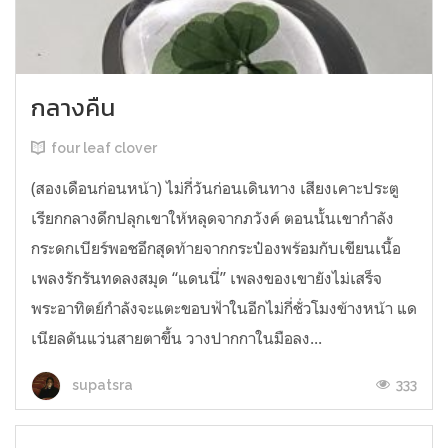
กลางคืน
four leaf clover
(สองเดือนก่อนหน้า) ไม่กี่วันก่อนเดินทาง เสียงเคาะประตู
เรียกกลางดึกปลุกเขาให้หลุดจากภวังค์ ตอนนั้นเขากำลัง
กระดกเบียร์พอชอึกสุดท้ายจากกระป๋องพร้อมกับเขียนเนื้อ
เพลงรักรันทดลงสมุด “แดนนี่” เพลงของเขายังไม่เสร็จ
พระอาทิตย์กำลังจะแตะขอบฟ้าในอีกไม่กี่ชั่วโมงข้างหน้า แด
เนียลดันแว่นสายตาขึ้น วางปากกาในมือลง...
333
supatsra