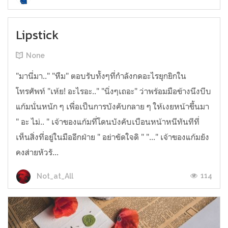
Lipstick
None
"มานี่มา.." "หืม" ตอบรับทั้งๆที่กำลังกดอะไรยุกยิกใน
โทรศัพท์ "เห้ย! อะไรอะ.." "นิ่งๆเถอะ" ว่าพร้อมมือข้างนึงบีบ
แก้มนั่นหนัก ๆ เพื่อเป็นการบังคับกลาย ๆ ให้เงยหน้าขึ้นมา
" อะ ไม่.. " เจ้าของแก้มที่โดนบังคับเบือนหน้าหนีทันทีที่
เห็นสิ่งที่อยู่ในมืออีกฝ่าย " อย่าขัดใจดิ " "..." เจ้าของแก้มยัง
คงส่ายหัวรั...
114
Not_at_All