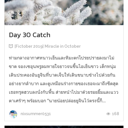
Day 30 Catch
[Fictober 2019] Miracle in October
ท่ามกลางอากาศหนาวเย็นและหิมะตกโปรยปรายลงมาไม่
ขาด จองเซอุนพรูลมหายใจยาวจนขึ้นไอเย็นขาว เด็กหนุ่ม
เดินประคองอันยูจินที่บาดเจ็บให้เดินขนาบข้างไปด้วยกัน
อย่างยากลำบาก และดูเหมือนร่างกายของเธอจะมาถึงขีดสุด
เธอทรุดฮวบลงนั่งกับพื้น ส่ายหน้าไปมาด้วยรอยยิ้มและแวว
ตาเศร้าๆ พร้อมบอก “นายน้อยปล่อยยูจินไว้ตรงนี้ก็...
168
nixsummer0531