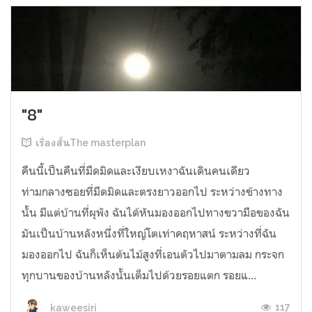
"8"
เรื่องสั้นThe masterplan
คืนนี้เป็นคืนที่มืดมิดและเงียบเหงาฉันเดินคนเดียว
ท่ามกลางซอยที่มืดมิดและตรงยาวออกไป ระหว่างข้างทาง
นั้น มีแต่บ้านที่ผุพัง ฉันได้หันมองออกไปทางขวามือของฉัน
มันเป็นบ้านหลังหนึ่งที่ใหญ่โตเท่าคฤหาสน์ ระหว่างที่ฉัน
มองออกไป ฉันก็เห็นต้นไม้สูงที่เอนตัวไปมาตามลม กระจก
ทุกบานของบ้านหลังนั้นเต็มไปด้วยรอยแตก รอยแ...
117
kaweesiri