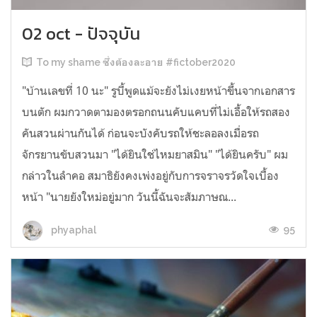
02 oct - ปัจจุบัน
To my shame ซึ่งต้องละอาย #fictober2020
"บ้านเลขที่ 10 นะ" รูบี้พูดแม้จะยังไม่เงยหน้าขึ้นจากเอกสาร
บนตัก ผมกวาดตามองตรอกถนนคับแคบที่ไม่เอื้อให้รถสอง
คันสวนผ่านกันได้ ก่อนจะบังคับรถให้ชะลอลงเมื่อรถ
จักรยานขับสวนมา "ได้ยินใช่ไหมยาสมิน" "ได้ยินครับ" ผม
กล่าวในลำคอ สมาธิยังคงเพ่งอยู่กับการจราจรวัดใจเบื้อง
หน้า "นายยังใหม่อยู่มาก วันนี้ฉันจะสัมภาษณ...
95
phyaphal