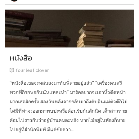
หนังสือ
four leaf clover
“หนังสือเธอจะหล่นลงมาทับพี่ตายอยู่แล้ว” “เครื่องดนตรี
พวกพี่ก็รกพอกันนั่นแหละน่า” มาร์คอยากจะเอานิ้วดีดหน้า
ผากเธอสักครั้ง สองวันหลังจากกลับมาถึงดับลินแม่ตัวดีก็ไม่
ได้มีทีท่าจะออกมาพบปะหรือต้อนรับกันสักนิด เด็กสาวหาย
ต๋อมไปราวกับว่าอยู่บ้านคนละหลัง หากไม่อยู่ในห้องก็หาย
ไปอยู่ที่สำนักพิมพ์ มีแค่ข้อควา...