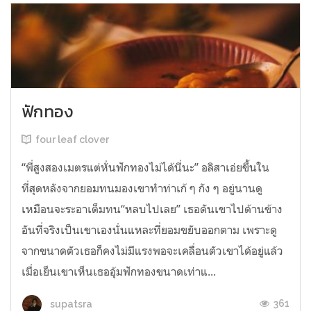
ฟักทอง
four leaf clover
“พี่สูงสองเมตรแต่หั่นฟักทองไม่ได้นี่นะ” อลิสาเอ่ยขึ้นใน
ที่สุดหลังจากยอมทนมองเขาทำท่าเก้ ๆ กัง ๆ อยู่นานดู
เหมือนจะระอาเต็มทน“หลบไปเลย” เธอดันเขาไปด้านข้าง
อันที่จริงเป็นเขาเองนั่นแหละที่ยอมขยับออกตาม เพราะดู
จากขนาดตัวเธอก็คงไม่มีแรงพอจะเคลื่อนตัวเขาได้อยู่แล้ว
เมื่อเย็นเขาเห็นเธออุ้มฟักทองขนาดเท่าแ...
361
supatsra