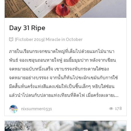
Day 31 Ripe
[Fictober 2019] Miracle in October
ภายในเรือนกระจกขนาดใหญ่ที่เต็มไปด้วยแมกไม้นานา
พันธ์ จองเซอุนถอนหายใจฟู่ อมยิ้มมุมปาก หลังจากเขียน
จดหมายฉบับหนึ่งเสร็จ เขาบรรจงพับกระดาษใส่ซอง
จดหมายอย่างบรรจง จากนั้นก็หันไปขะมักเขม้นกับการใช้
มีดสั้นหั่นครั่งแท่งสีแดงเข้มให้เป็นชิ้นเล็กๆ หยิบใส่ช้อน
แล้วนำไปลนกับปลายแท่งเทียนที่ติดไฟ เมื่อครั่งละลายเ...
178
nixsummer0531