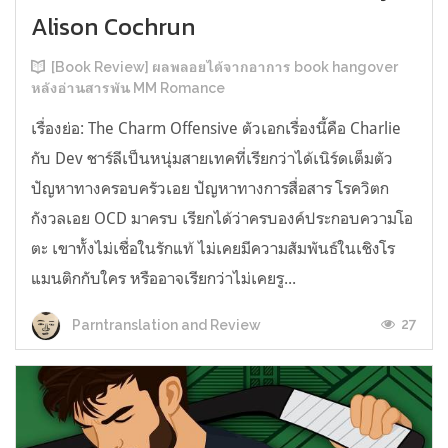
Alison Cochrun
[Book Review] ผลพลอยได้จากอาการ book hangover
หลังอ่านสารพัน MM Romance
เรื่องย่อ: The Charm Offensive ตัวเอกเรื่องนี้คือ Charlie
กับ Dev ชาร์ลีเป็นหนุ่มสายเทคที่เรียกว่าได้เนิร์ดเต็มตัว
ปัญหาทางครอบครัวเอย ปัญหาทางการสื่อสาร โรควิตก
กังวลเอย OCD มาครบ เรียกได้ว่าครบองค์ประกอบความโอ
ตะ เขาทั้งไม่เชื่อในรักแท้ ไม่เคยมีความสัมพันธ์ในเชิงโร
แมนติกกับใคร หรืออาจเรียกว่าไม่เคยรู...
27
Parntranslation and Review