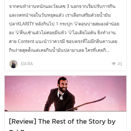
จากคนทำงานหนักและวัยเลข 3 นอกจากเริ่มปรับการกิน
และงดหน้าจอในวันหยุดแล้ว เราเลือกเสริมด้วยน้ำมัน
ปลาKLARITY หลังกินไป 1 กระปุก 💡ตอนบ่ายสมองล้าน้อย
ลง 💡ตื่นเช้าแล้วไม่ค่อยมึนหัว 💡ไอเดียไม่ตัน ยิ่งทำงาน
สาย Content แนะนำว่าควรมี ชอบตรงที่ไม่มีกลิ่นคาวเลย
กินง่ายสุดตั้งแต่เคยกินน้ำมันปลามาเลย ใครที่เคยกิ...
23
DA RA
[Review] The Rest of the Story by