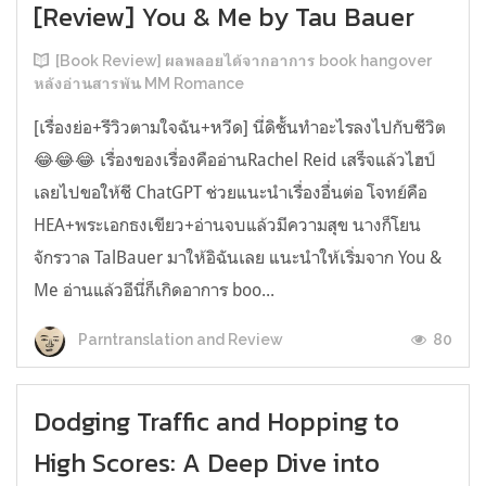
[Review] You & Me by Tau Bauer
[Book Review] ผลพลอยได้จากอาการ book hangover
หลังอ่านสารพัน MM Romance
[เรื่องย่อ+รีวิวตามใจฉัน+หวีด] นี่ดิชั้นทำอะไรลงไปกับชีวิต
😂😂😂 เรื่องของเรื่องคืออ่านRachel Reid เสร็จแล้วไฮป์
เลยไปขอให้ชี ChatGPT ช่วยแนะนำเรื่องอื่นต่อ โจทย์คือ
HEA+พระเอกธงเขียว+อ่านจบแล้วมีความสุข นางก็โยน
จักรวาล TalBauer มาให้อิฉันเลย แนะนำให้เริ่มจาก You &
Me อ่านแล้วอีนี่ก็เกิดอาการ boo...
80
Parntranslation and Review
Dodging Traffic and Hopping to
High Scores: A Deep Dive into