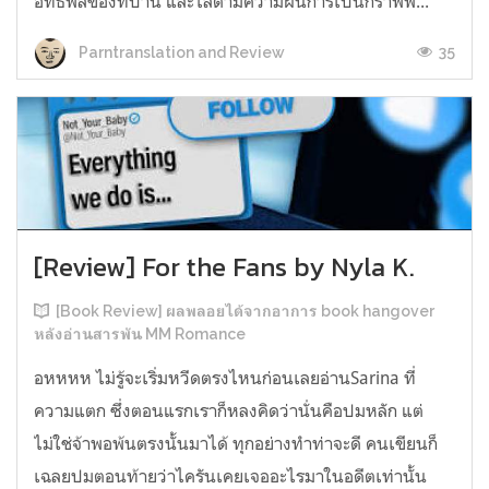
อิทธิพลของที่บ้าน และไล่ตามความฝันการเป็นกราฟฟิ...
35
Parntranslation and Review
[Review] For the Fans by Nyla K.
[Book Review] ผลพลอยได้จากอาการ book hangover
หลังอ่านสารพัน MM Romance
อหหหห ไม่รู้จะเริ่มหวีดตรงไหนก่อนเลยอ่านSarina ที่
ความแตก ซึ่งตอนแรกเราก็หลงคิดว่านั่นคือปมหลัก แต่
ไม่ใช่จ้าพอพ้นตรงนั้นมาได้ ทุกอย่างทำท่าจะดี คนเขียนก็
เฉลยปมตอนท้ายว่าไครันเคยเจออะไรมาในอดีตเท่านั้น