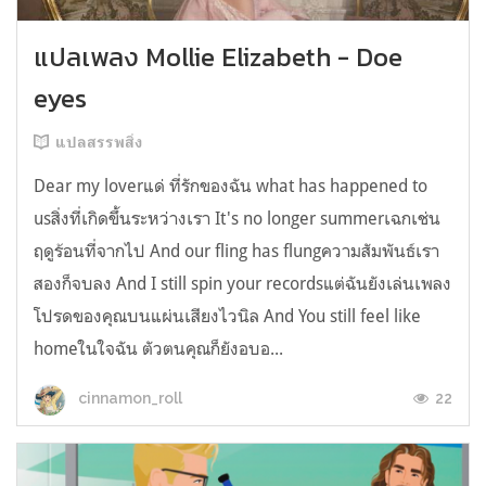
แปลเพลง Mollie Elizabeth - Doe
eyes
แปลสรรพสิ่ง
Dear my loverแด่ ที่รักของฉัน what has happened to
usสิ่งที่เกิดขึ้นระหว่างเรา It's no longer summerเฉกเช่น
ฤดูร้อนที่จากไป And our fling has flungความสัมพันธ์เรา
สองก็จบลง And I still spin your recordsแต่ฉันยังเล่นเพลง
โปรดของคุณบนแผ่นเสียงไวนิล And You still feel like
homeในใจฉัน ตัวตนคุณก็ยังอบอ...
22
cinnamon_roll