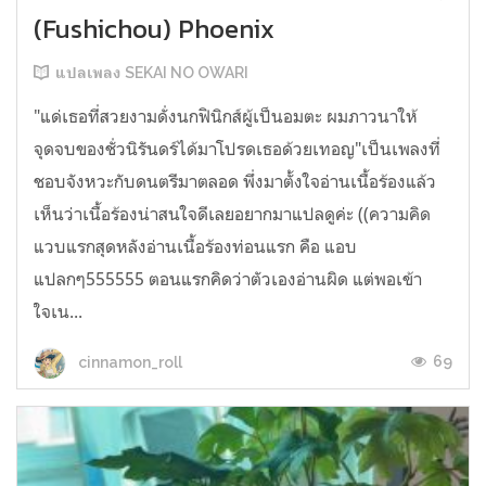
(Fushichou) Phoenix
แปลเพลง SEKAI NO OWARI
"แด่เธอที่สวยงามดั่งนกฟินิกส์ผู้เป็นอมตะ ผมภาวนาให้
จุดจบของชั่วนิรันดร์ได้มาโปรดเธอด้วยเทอญ"เป็นเพลงที่
ชอบจังหวะกับดนตรีมาตลอด พึ่งมาตั้งใจอ่านเนื้อร้องแล้ว
เห็นว่าเนื้อร้องน่าสนใจดีเลยอยากมาแปลดูค่ะ ((ความคิด
แวบแรกสุดหลังอ่านเนื้อร้องท่อนแรก คือ แอบ
แปลกๆ555555 ตอนแรกคิดว่าตัวเองอ่านผิด แต่พอเข้า
ใจเน...
69
cinnamon_roll