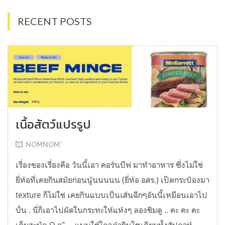
RECENT POSTS
เนื้อสัตว์แปรรูป
NOMNOM*
เรื่องของเรื่องคือ วันนี้เอา คอร์นบีฟ มาทำอาหาร ซึ่งไม่ใช่
ยี่ห้อที่เคยกินสมัยก่อนนู้นนนนน (ยี่ห้อ อสร.) เปิดกระป๋องมา
texture ก็ไม่ใช่ เคยกินแบบเป็นเส้นฉีกๆอันนี้เหมือนเอาไป
ปั่น . นี่ก็เอาไปผัดในกระทะให้แห้งๆ ลองชิมดู .. คะ คะ คะ
เค็มสะบัด O o" ... แบบใช้โควต้ากินโซเดียมทั้งสัปดาห์