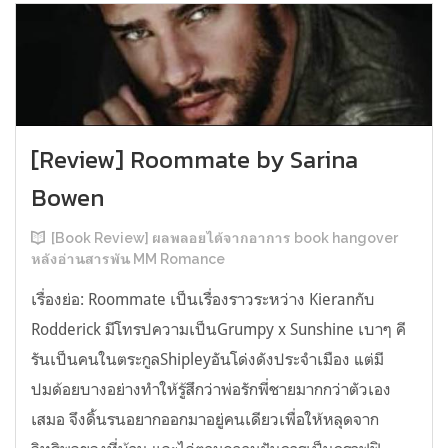
[Review] Roommate by Sarina
Bowen
[Book Review] ผลพลอยได้จากอาการ book hangover
หลังอ่านสารพัน MM Romance
เรื่องย่อ: Roommate เป็นเรื่องราวระหว่าง Kieranกับ
Rodderick มีโทรปความเป็นGrumpy x Sunshine เบาๆ คี
รันเป็นคนในตระกูลShipleyอันโด่งดังประจำเมือง แต่มี
ปมด้อยบางอย่างทำให้รู้สึกว่าพ่อรักพี่ชายมากกว่าตัวเอง
เสมอ จึงดิ้นรนอยากออกมาอยู่คนเดียวเพื่อให้หลุดจาก