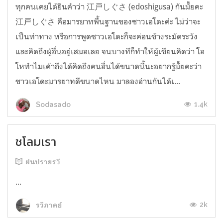
ทุกคนเคยได้ยินคำว่า 江戸しぐさ (edoshigusa) กันมั้ยคะ
江戸しぐさ คือมารยาทพื้นฐานของชาวเอโดะค่ะ ไม่ว่าจะ
เป็นท่าทาง หรือการพูดชาวเอโดะก็จะค่อนข้างระมัดระวัง
และคิดถึงผู้อื่นอยู่เสมอเลย จนบางทีก็ทำให้ผู้เขียนคิดว่า โอ
โหทำไมเค้าถึงได้คิดถึงคนอื่นได้ขนาดนี้นะอยากรู้มั้ยคะว่า
ชาวเอโดะมารยาทดีขนาดไหน มาลองอ่านกันได้เ...
1.4k
Sodasado
ชโลมเรา
ฝนปรายรวี
...
2k
รวีภาคย์