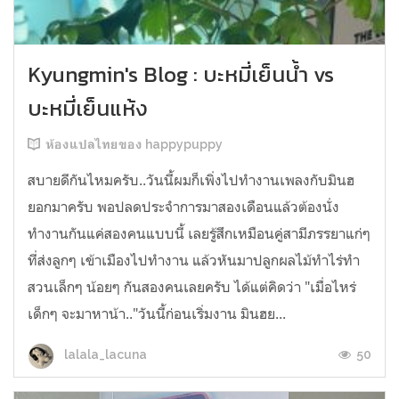
Kyungmin's Blog : บะหมี่เย็นน้ำ vs
บะหมี่เย็นแห้ง
ห้องแปลไทยของ happypuppy
สบายดีกันไหมครับ..วันนี้ผมก็เพิ่งไปทำงานเพลงกับมินฮ
ยอกมาครับ พอปลดประจำการมาสองเดือนแล้วต้องนั่ง
ทำงานกันแค่สองคนแบบนี้ เลยรู้สึกเหมือนคู่สามีภรรยาแก่ๆ
ที่ส่งลูกๆ เข้าเมืองไปทำงาน แล้วหันมาปลูกผลไม้ทำไร่ทำ
สวนเล็กๆ น้อยๆ กันสองคนเลยครับ ได้แต่คิดว่า "เมื่อไหร่
เด็กๆ จะมาหาน้า.."วันนี้ก่อนเริ่มงาน มินฮย...
50
lalala_lacuna