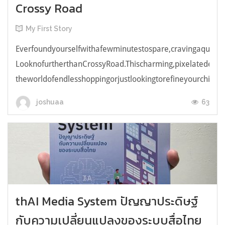
Crossy Road
My First Story
Everfoundyourselfwithafewminutestospare,cravingaquick,e
LooknofurtherthanCrossyRoad.Thischarming,pixelatedendl
theworldofendlesshoppingorjustlookingtorefineyourchicken
63
joshuaa
thAI Media System ปัญญาประดิษฐ์
กับความเปลี่ยนแปลงของระบบสื่อไทย