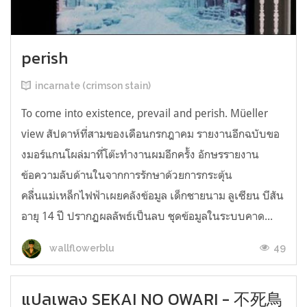
perish
incarnate (crimson stain)
To come into existence, prevail and perish. Müeller
view สัปดาห์ที่สามของเดือนกรกฎาคม รายงานอีกฉบับขอ
งมอร์แกนโผล่มาที่โต๊ะทำงานผมอีกครั้ง อักษรรายงาน
ข้อความลับด้านในจากการรักษาด้วยการกระตุ้น
คลื่นแม่เหล็กไฟฟ้าเผยคลังข้อมูล เด็กชายนาม ลูเซียน บีสัน
อายุ 14 ปี ปรากฏผลลัพธ์เป็นลบ ชุดข้อมูลในระบบคาด...
49
wallflowerblu
แปลเพลง SEKAI NO OWARI - 不死鳥