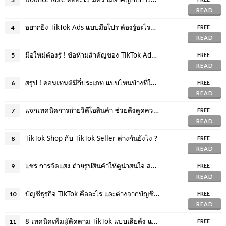
READ
อยากยิง TikTok Ads แบบมือโปร ต้องรู้อะไรบ้าง
4
FREE
READ
มือใหม่ต้องรู้ ! ข้อห้ามสำคัญของ TikTok Ads มีอะไรบ้าง
5
FREE
READ
สรุป ! คอนเทนต์มีกี่ประเภท แบบไหนบ้างที่ใช้แล้วเหมาะกับแบรนด์
6
FREE
READ
แจกเทคนิคการถ่ายวิดีโอสินค้า ช่วยดึงดูดความสนใจลูกค้า
7
FREE
READ
TikTok Shop กับ TikTok Seller ต่างกันยังไง ?
8
FREE
READ
แชร์ การจัดแสง ถ่ายรูปสินค้าให้ดูน่าสนใจ สวยปังทุกอณู
9
FREE
READ
บัญชีธุรกิจ TikTok คืออะไร และต่างจากบัญชีทั่วไปอย่างไร
10
FREE
READ
8 เทคนิคเพิ่มผู้ติดตาม TikTok แบบเสียตัง และแบบฟรี
11
FREE