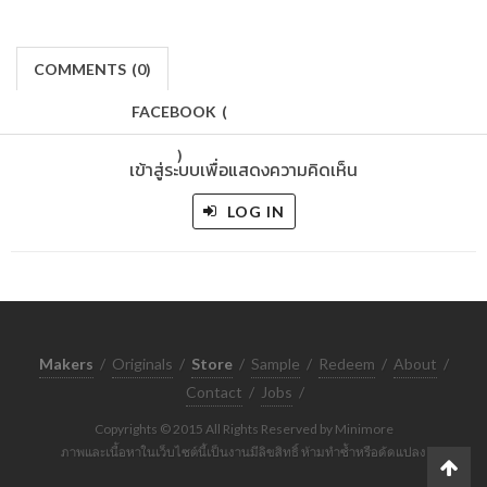
COMMENTS
(
0)
FACEBOOK
(
)
เข้าสู่ระบบเพื่อแสดงความคิดเห็น
LOG IN
Makers
/
Originals
/
Store
/
Sample
/
Redeem
/
About
/
Contact
/
Jobs
/
Copyrights © 2015 All Rights Reserved by Minimore
ภาพและเนื้อหาในเว็บไซต์นี้เป็นงานมีลิขสิทธิ์ ห้ามทำซ้ำหรือดัดแปลง