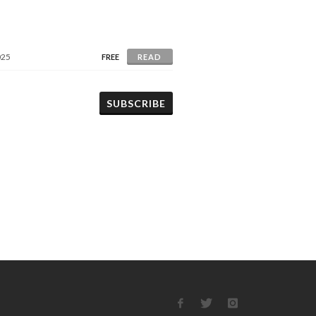
025
FREE
READ
SUBSCRIBE