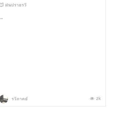
ฝนปรายรวี
...
2k
รวีภาคย์