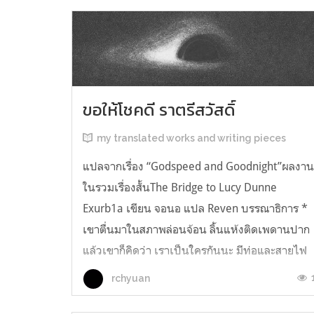
ขอให้โชคดี ราตรีสวัสดิ์
my translated works and writing pieces
แปลจากเรื่อง “Godspeed and Goodnight”ผลงา
ในรวมเรื่องสั้นThe Bridge to Lucy Dunne
Exurb1a เขียน จอนอ แปล Reven บรรณาธิการ *
เขาตื่นมาในสภาพล่อนจ้อน ลิ้นแห้งติดเพดานปาก
แล้วเขาก็คิดว่า เราเป็นใครกันนะ มีท่อและสายไฟ
อยู่ในตัว เกิดความรู้สึกอยากฉี่ และแม้ตัวเขาจะ
rchyuan
เหยียดตรง ก็มีแต่ความมืดมิดอยู่เบื้องหน้...