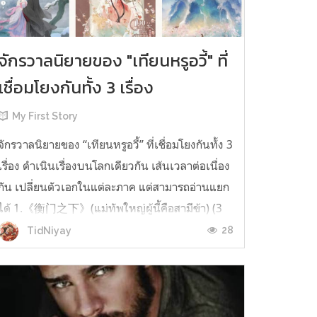
จักรวาลนิยายของ "เทียนหรูอวี้" ที่
เชื่อมโยงกันทั้ง 3 เรื่อง
My First Story
จักรวาลนิยายของ “เทียนหรูอวี้” ที่เชื่อมโยงกันทั้ง 3
เรื่อง ดำเนินเรื่องบนโลกเดียวกัน เส้นเวลาต่อเนื่อง
กัน เปลี่ยนตัวเอกในแต่ละภาค แต่สามารถอ่านแยก
ได้ 1.《衡门之下》(แม่ทัพใหญ่ผู้นี้คือสามีข้า) (3
เล่มจบ) เป็นเรื่องที่เกิดก่อน เล่าเรื่องของ ฝูถิง กับ
28
TidNiyay
หลี่ชีฉือ ที่ต้องแต่งงานกันก่อนจะใช้ชีวิตห่างไกล
กัน...