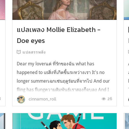
y
แปลเพลง Mollie Elizabeth -
Doe eyes
แปลสรรพสิ่ง
Dear my loverแด่ ที่รักของฉัน what has
happened to usสิ่งที่เกิดขึ้นระหว่างเรา It's no
longer summerเฉกเช่นฤดูร้อนที่จากไป And our
fling has flungความสัมพันธ์เราสองก็จบลง And I
still spin your recordsแต่ฉันยังเล่นเพลงโปรดของ
8
26
cinnamon_roll
คุณบนแผ่นเสียงไวนิล And You still feel like
homeในใจฉัน ตัวตนคุณก็ยังอบอ...