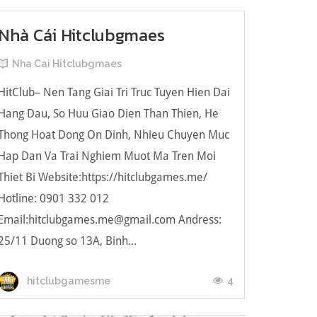
Nhà Cái Hitclubgmaes
Nha Cai Hitclubgmaes
HitClub– Nen Tang Giai Tri Truc Tuyen Hien Dai
Hang Dau, So Huu Giao Dien Than Thien, He
Thong Hoat Dong On Dinh, Nhieu Chuyen Muc
Hap Dan Va Trai Nghiem Muot Ma Tren Moi
Thiet Bi Website:https://hitclubgames.me/
Hotline: 0901 332 012
Email:
hitclubgames.me@gmail.com
Andress:
25/11 Duong so 13A, Binh...
4
hitclubgamesme