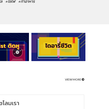
ปล
#ไซไฟ
#ทำอาหาร
VIEW MORE
ชโลมเรา