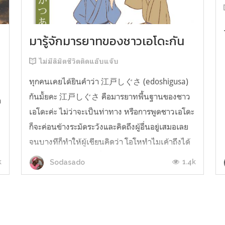
มารู้จักมารยาทของชาวเอโดะกัน
ไม่มีลิมิตชีวิตติดแอ๊บแจ๊บ
ทุกคนเคยได้ยินคำว่า 江戸しぐさ (edoshigusa)
กันมั้ยคะ 江戸しぐさ คือมารยาทพื้นฐานของชาว
า
เอโดะค่ะ ไม่ว่าจะเป็นท่าทาง หรือการพูดชาวเอโดะ
ก็จะค่อนข้างระมัดระวังและคิดถึงผู้อื่นอยู่เสมอเลย
จนบางทีก็ทำให้ผู้เขียนคิดว่า โอโหทำไมเค้าถึงได้
คิดถึงคนอื่นได้ขนาดนี้นะอยากรู้มั้ยคะว่าชาวเอโดะ
k
1.4k
Sodasado
มารยาทดีขนาดไหน มาลองอ่านกันได้เ...