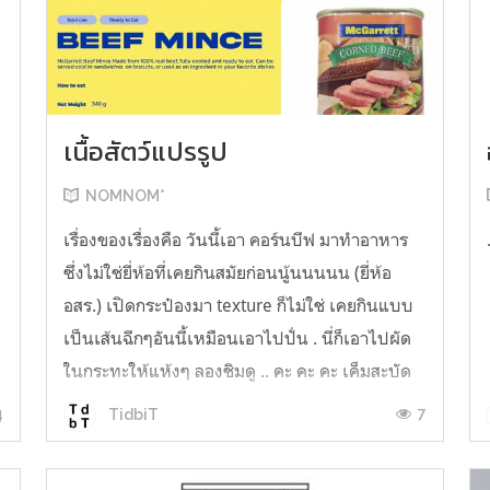
เนื้อสัตว์แปรรูป
NOMNOM*
เรื่องของเรื่องคือ วันนี้เอา คอร์นบีฟ มาทำอาหาร
ซึ่งไม่ใช่ยี่ห้อที่เคยกินสมัยก่อนนู้นนนนน (ยี่ห้อ
อสร.) เปิดกระป๋องมา texture ก็ไม่ใช่ เคยกินแบบ
เป็นเส้นฉีกๆอันนี้เหมือนเอาไปปั่น . นี่ก็เอาไปผัด
ในกระทะให้แห้งๆ ลองชิมดู .. คะ คะ คะ เค็มสะบัด
O o" ... แบบใช้โควต้ากินโซเดียมทั้งสัปดาห์
4
7
TidbiT
ต้องหาผักนึ่ง ...