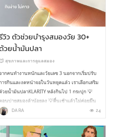
รีวิว ตัวช่วยบำรุงสมองวัย 30+
ด้วยน้ำมันปลา
สุขภาพและการดูแลสมอง
จากคนทำงานหนักและวัยเลข 3 นอกจากเริ่มปรับ
การกินและงดหน้าจอในวันหยุดแล้ว เราเลือกเสริม
ด้วยน้ำมันปลาKLARITY หลังกินไป 1 กระปุก 💡
ตอนบ่ายสมองล้าน้อยลง 💡ตื่นเช้าแล้วไม่ค่อยมึน
หัว 💡ไอเดียไม่ตัน ยิ่งทำงานสาย Content แนะนำ
24
DA RA
ว่าควรมี ชอบตรงที่ไม่มีกลิ่นคาวเลย กินง่ายสุด
ตั้งแต่เคยกินน้ำมันปลามาเลย ใครที่เคยกิ...