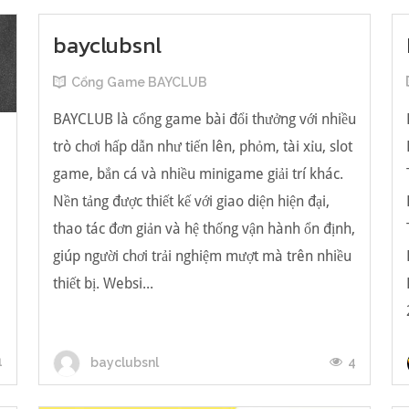
bayclubsnl
Cổng Game BAYCLUB
BAYCLUB là cổng game bài đổi thưởng với nhiều
trò chơi hấp dẫn như tiến lên, phỏm, tài xỉu, slot
game, bắn cá và nhiều minigame giải trí khác.
Nền tảng được thiết kế với giao diện hiện đại,
น
thao tác đơn giản và hệ thống vận hành ổn định,
giúp người chơi trải nghiệm mượt mà trên nhiều
thiết bị. Websi...
1
4
bayclubsnl