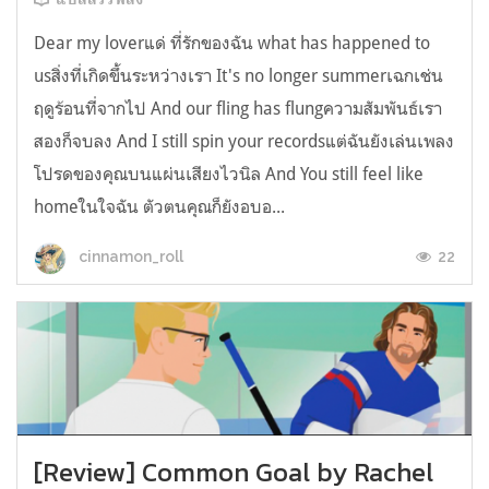
Dear my loverแด่ ที่รักของฉัน what has happened to
usสิ่งที่เกิดขึ้นระหว่างเรา It's no longer summerเฉกเช่น
ฤดูร้อนที่จากไป And our fling has flungความสัมพันธ์เรา
สองก็จบลง And I still spin your recordsแต่ฉันยังเล่นเพลง
โปรดของคุณบนแผ่นเสียงไวนิล And You still feel like
homeในใจฉัน ตัวตนคุณก็ยังอบอ...
22
cinnamon_roll
[Review] Common Goal by Rachel