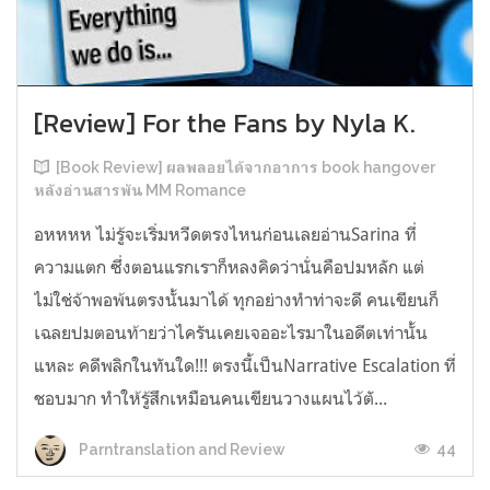
[Review] For the Fans by Nyla K.
[Book Review] ผลพลอยได้จากอาการ book hangover
หลังอ่านสารพัน MM Romance
อหหหห ไม่รู้จะเริ่มหวีดตรงไหนก่อนเลยอ่านSarina ที่
ความแตก ซึ่งตอนแรกเราก็หลงคิดว่านั่นคือปมหลัก แต่
ไม่ใช่จ้าพอพ้นตรงนั้นมาได้ ทุกอย่างทำท่าจะดี คนเขียนก็
เฉลยปมตอนท้ายว่าไครันเคยเจออะไรมาในอดีตเท่านั้น
แหละ คดีพลิกในทันใด!!! ตรงนี้เป็นNarrative Escalation ที่
ชอบมาก ทำให้รู้สึกเหมือนคนเขียนวางแผนไว้ตั...
44
Parntranslation and Review