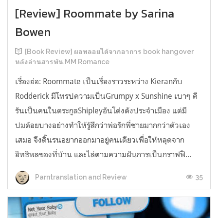
[Review] Roommate by Sarina
Bowen
[Book Review] ผลพลอยได้จากอาการ book hangover
หลังอ่านสารพัน MM Romance
เรื่องย่อ: Roommate เป็นเรื่องราวระหว่าง Kieranกับ
Rodderick มีโทรปความเป็นGrumpy x Sunshine เบาๆ คี
รันเป็นคนในตระกูลShipleyอันโด่งดังประจำเมือง แต่มี
ปมด้อยบางอย่างทำให้รู้สึกว่าพ่อรักพี่ชายมากกว่าตัวเอง
เสมอ จึงดิ้นรนอยากออกมาอยู่คนเดียวเพื่อให้หลุดจาก
อิทธิพลของที่บ้าน และไล่ตามความฝันการเป็นกราฟฟิ...
35
Parntranslation and Review