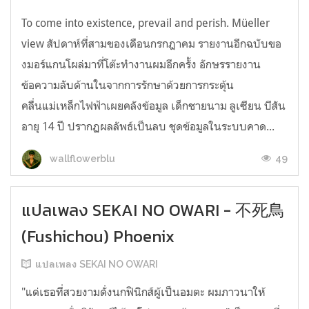
To come into existence, prevail and perish. Müeller
view สัปดาห์ที่สามของเดือนกรกฎาคม รายงานอีกฉบับขอ
งมอร์แกนโผล่มาที่โต๊ะทำงานผมอีกครั้ง อักษรรายงาน
ข้อความลับด้านในจากการรักษาด้วยการกระตุ้น
คลื่นแม่เหล็กไฟฟ้าเผยคลังข้อมูล เด็กชายนาม ลูเซียน บีสัน
อายุ 14 ปี ปรากฏผลลัพธ์เป็นลบ ชุดข้อมูลในระบบคาด...
49
wallflowerblu
แปลเพลง SEKAI NO OWARI - 不死鳥
(Fushichou) Phoenix
แปลเพลง SEKAI NO OWARI
"แด่เธอที่สวยงามดั่งนกฟินิกส์ผู้เป็นอมตะ ผมภาวนาให้