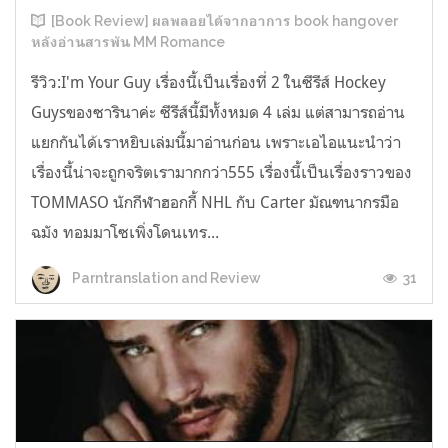
[Book Review] ผลพลอยได้จากอาการ book hangover
หลังอ่านสารพัน MM Romance
รีวิว:I'm Your Guy เรื่องนี้เป็นเรื่องที่ 2 ในซีรีส์ Hockey
Guysของซารินาค่ะ ซีรีส์นี้มีทั้งหมด 4 เล่ม แต่สามารถอ่าน
แยกกันได้เราหยิบเล่มนี้มาอ่านก่อน เพราะเอไอแนะนำว่า
เรื่องนี้น่าจะถูกจริตเรามากกว่า555 เรื่องนี้เป็นเรื่องราวของ
TOMMASO นักกีฬาฮอกกี้ NHL กับ Carter มัณฑนากรมือ
ฉมัง ทอมมาโซเพิ่งโดนเทร...
31
Parntranslation and Review