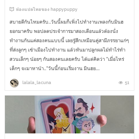
ห้องแปลไทยของ happypuppy
สบายดีกันไหมครับ..วันนี้ผมก็เพิ่งไปทำงานเพลงกับมินฮ
ยอกมาครับ พอปลดประจำการมาสองเดือนแล้วต้องนั่ง
ทำงานกันแค่สองคนแบบนี้ เลยรู้สึกเหมือนคู่สามีภรรยาแก่ๆ
ที่ส่งลูกๆ เข้าเมืองไปทำงาน แล้วหันมาปลูกผลไม้ทำไร่ทำ
สวนเล็กๆ น้อยๆ กันสองคนเลยครับ ได้แต่คิดว่า "เมื่อไหร่
เด็กๆ จะมาหาน้า.."วันนี้ก่อนเริ่มงาน มินฮย...
51
lalala_lacuna