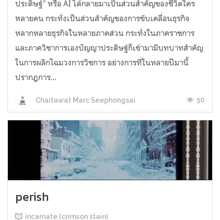
ประดิษฐ์" หรือ AI ได้กลายมาเป็นส่วนสำคัญของชีวิตใคร
หลายคน กระทั่งเป็นส่วนสำคัญของการขับเคลื่อนธุรกิจ
หลากหลายธุรกิจในหลายภาคส่วน กระทั่งในภาคราชการ
และภาควิชาการเองปัญญาประดิษฐ์ก็เข้ามามีบทบาทสำคัญ
ในการผลิกโฉมวงการวิชการ อย่างการที่ในหลายปีมานี้
ปรากฏการ...
50
Chaitawat Marc Seephongsai
perish
incarnate (crimson stain)