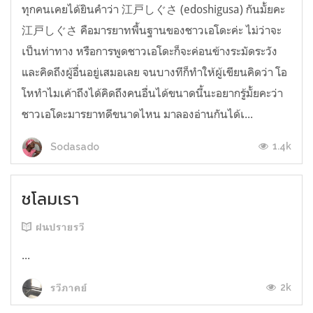
ทุกคนเคยได้ยินคำว่า 江戸しぐさ (edoshigusa) กันมั้ยคะ
江戸しぐさ คือมารยาทพื้นฐานของชาวเอโดะค่ะ ไม่ว่าจะ
เป็นท่าทาง หรือการพูดชาวเอโดะก็จะค่อนข้างระมัดระวัง
และคิดถึงผู้อื่นอยู่เสมอเลย จนบางทีก็ทำให้ผู้เขียนคิดว่า โอ
โหทำไมเค้าถึงได้คิดถึงคนอื่นได้ขนาดนี้นะอยากรู้มั้ยคะว่า
ชาวเอโดะมารยาทดีขนาดไหน มาลองอ่านกันได้เ...
1.4k
Sodasado
ชโลมเรา
ฝนปรายรวี
...
2k
รวีภาคย์