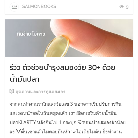
9
SALMONBOOKS
รีวิว ตัวช่วยบำรุงสมองวัย 30+ ด้วย
น้ำมันปลา
สุขภาพและการดูแลสมอง
จากคนทำงานหนักและวัยเลข 3 นอกจากเริ่มปรับการกิน
และงดหน้าจอในวันหยุดแล้ว เราเลือกเสริมด้วยน้ำมัน
ปลาKLARITY หลังกินไป 1 กระปุก 💡ตอนบ่ายสมองล้าน้อย
ลง 💡ตื่นเช้าแล้วไม่ค่อยมึนหัว 💡ไอเดียไม่ตัน ยิ่งทำงาน