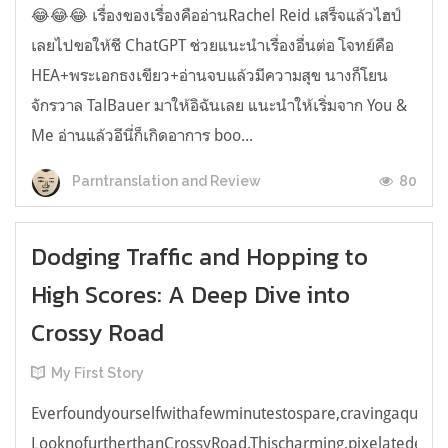
😂😂😂 เรื่องของเรื่องคืออ่านRachel Reid เสร็จแล้วไฮป์
เลยไปขอให้ชี ChatGPT ช่วยแนะนำเรื่องอื่นต่อ โจทย์คือ
HEA+พระเอกธงเขียว+อ่านจบแล้วมีความสุข นางก็โยน
จักรวาล TalBauer มาให้อิฉันเลย แนะนำให้เริ่มจาก You &
Me อ่านแล้วอีนี่ก็เกิดอาการ boo...
80
Parntranslation and Review
Dodging Traffic and Hopping to
High Scores: A Deep Dive into
Crossy Road
My First Story
Everfoundyourselfwithafewminutestospare,cravingaquick,e
LooknofurtherthanCrossyRoad.Thischarming,pixelatedendl