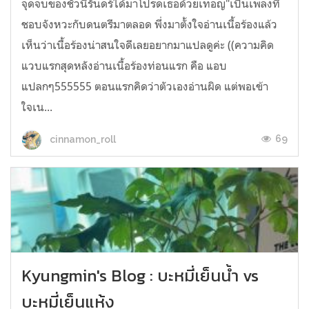
จุดจบของชั่วนิรันดร์ได้มาโปรดเธอด้วยเทอญ"เป็นเพลงที่
ชอบจังหวะกับดนตรีมาตลอด พึ่งมาตั้งใจอ่านเนื้อร้องแล้ว
เห็นว่าเนื้อร้องน่าสนใจดีเลยอยากมาแปลดูค่ะ ((ความคิด
แวบแรกสุดหลังอ่านเนื้อร้องท่อนแรก คือ แอบ
แปลกๆ555555 ตอนแรกคิดว่าตัวเองอ่านผิด แต่พอเข้า
ใจเน...
69
cinnamon_roll
Kyungmin's Blog : บะหมี่เย็นน้ำ vs
บะหมี่เย็นแห้ง