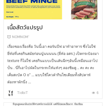
เนื้อสัตว์แปรรูป
NOMNOM*
เรื่องของเรื่องคือ วันนี้เอา คอร์นบีฟ มาทำอาหาร ซึ่งไม่ใช่
ยี่ห้อที่เคยกินสมัยก่อนนู้นนนนน (ยี่ห้อ อสร.) เปิดกระป๋องมา
texture ก็ไม่ใช่ เคยกินแบบเป็นเส้นฉีกๆอันนี้เหมือนเอาไป
ปั่น . นี่ก็เอาไปผัดในกระทะให้แห้งๆ ลองชิมดู .. คะ คะ คะ
เค็มสะบัด O o" ... แบบใช้โควต้ากินโซเดียมทั้งสัปดาห์
ต้องหาผักนึ่ง ...
6
TidbiT