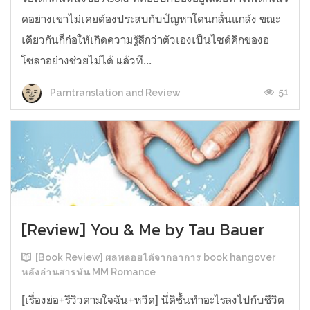
ดอย่างเขาไม่เคยต้องประสบกับปัญหาโดนกลั่นแกล้ง ขณะ
เดียวกันก็ก่อให้เกิดความรู้สึกว่าตัวเองเป็นไซด์คิกของอ
โซลาอย่างช่วยไม่ได้ แล้วที...
51
Parntranslation and Review
[Review] You & Me by Tau Bauer
[Book Review] ผลพลอยได้จากอาการ book hangover
หลังอ่านสารพัน MM Romance
[เรื่องย่อ+รีวิวตามใจฉัน+หวีด] นี่ดิชั้นทำอะไรลงไปกับชีวิต