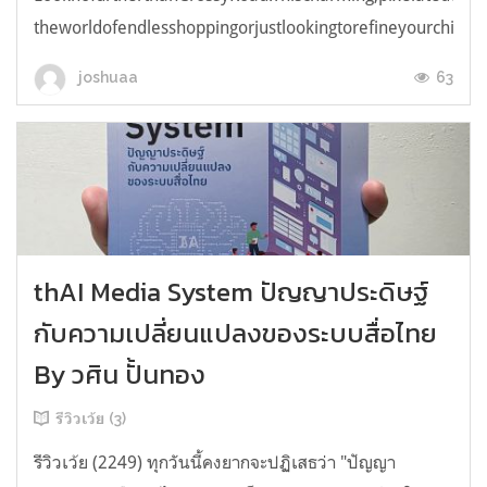
theworldofendlesshoppingorjustlookingtorefineyourchicken
63
joshuaa
thAI Media System ปัญญาประดิษฐ์
กับความเปลี่ยนแปลงของระบบสื่อไทย
By วศิน ปั้นทอง
รีวิวเว้ย (3)
รีวิวเว้ย (2249) ทุกวันนี้คงยากจะปฏิเสธว่า "ปัญญา