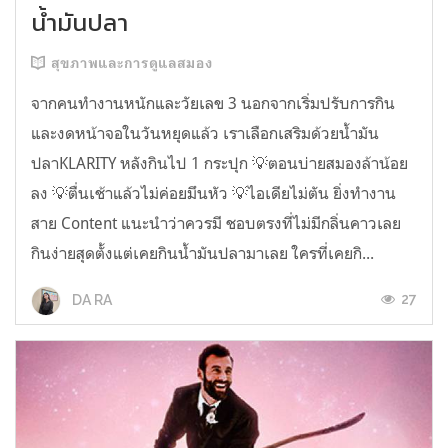
น้ำมันปลา
สุขภาพและการดูแลสมอง
จากคนทำงานหนักและวัยเลข 3 นอกจากเริ่มปรับการกิน
และงดหน้าจอในวันหยุดแล้ว เราเลือกเสริมด้วยน้ำมัน
ปลาKLARITY หลังกินไป 1 กระปุก 💡ตอนบ่ายสมองล้าน้อย
ลง 💡ตื่นเช้าแล้วไม่ค่อยมึนหัว 💡ไอเดียไม่ตัน ยิ่งทำงาน
สาย Content แนะนำว่าควรมี ชอบตรงที่ไม่มีกลิ่นคาวเลย
กินง่ายสุดตั้งแต่เคยกินน้ำมันปลามาเลย ใครที่เคยกิ...
27
DA RA