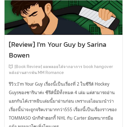
[Review] I'm Your Guy by Sarina
Bowen
[Book Review] ผลพลอยได้จากอาการ book hangover
หลังอ่านสารพัน MM Romance
รีวิว:I'm Your Guy เรื่องนี้เป็นเรื่องที่ 2 ในซีรีส์ Hockey
Guysของซารินาค่ะ ซีรีส์นี้มีทั้งหมด 4 เล่ม แต่สามารถอ่าน
แยกกันได้เราหยิบเล่มนี้มาอ่านก่อน เพราะเอไอแนะนำว่า
เรื่องนี้น่าจะถูกจริตเรามากกว่า555 เรื่องนี้เป็นเรื่องราวของ
TOMMASO นักกีฬาฮอกกี้ NHL กับ Carter มัณฑนากรมือ
ฉมัง ทอมมาโซเพิ่งโดนเทร...