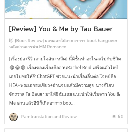
[Review] You & Me by Tau Bauer
[Book Review] ผลพลอยได้จากอาการ book hangover
หลังอ่านสารพัน MM Romance
[เรื่องย่อ+รีวิวตามใจฉัน+หวีด] นี่ดิชั้นทำอะไรลงไปกับชีวิต
😂😂😂 เรื่องของเรื่องคืออ่านRachel Reid เสร็จแล้วไฮป์
เลยไปขอให้ชี ChatGPT ช่วยแนะนำเรื่องอื่นต่อ โจทย์คือ
HEA+พระเอกธงเขียว+อ่านจบแล้วมีความสุข นางก็โยน
จักรวาล TalBauer มาให้อิฉันเลย แนะนำให้เริ่มจาก You &
Me อ่านแล้วอีนี่ก็เกิดอาการ boo...
82
Parntranslation and Review