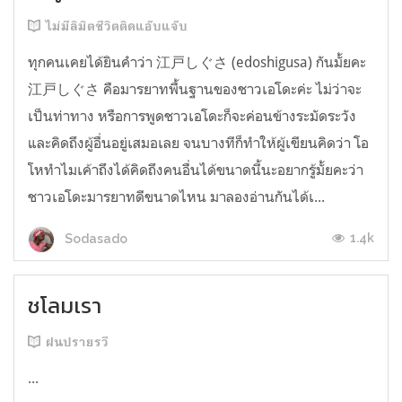
ไม่มีลิมิตชีวิตติดแอ๊บแจ๊บ
ทุกคนเคยได้ยินคำว่า 江戸しぐさ (edoshigusa) กันมั้ยคะ
江戸しぐさ คือมารยาทพื้นฐานของชาวเอโดะค่ะ ไม่ว่าจะ
เป็นท่าทาง หรือการพูดชาวเอโดะก็จะค่อนข้างระมัดระวัง
และคิดถึงผู้อื่นอยู่เสมอเลย จนบางทีก็ทำให้ผู้เขียนคิดว่า โอ
โหทำไมเค้าถึงได้คิดถึงคนอื่นได้ขนาดนี้นะอยากรู้มั้ยคะว่า
ชาวเอโดะมารยาทดีขนาดไหน มาลองอ่านกันได้เ...
1.4k
Sodasado
ชโลมเรา
ฝนปรายรวี
...