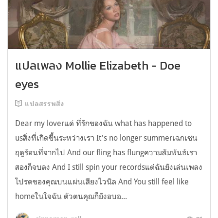
แปลเพลง Mollie Elizabeth - Doe
eyes
แปลสรรพสิ่ง
Dear my loverแด่ ที่รักของฉัน what has happened to
usสิ่งที่เกิดขึ้นระหว่างเรา It's no longer summerเฉกเช่น
ฤดูร้อนที่จากไป And our fling has flungความสัมพันธ์เรา
สองก็จบลง And I still spin your recordsแต่ฉันยังเล่นเพลง
โปรดของคุณบนแผ่นเสียงไวนิล And You still feel like
homeในใจฉัน ตัวตนคุณก็ยังอบอ...