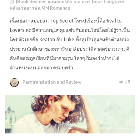
[Book Review] ผลพลอยได้จากอาการ book hangover
หลังอ่านสารพัน MM Romance
เรื่องย่อ (+สปอยล์) : Top Secret โทรปเรื่องนี้คือRival to
Lovers ค่ะ มีความหนุ่มๆคุยแซ่บกันออนไลน์โดยไม่รู้ว่าเป็น
ใคร ตัวเอกคือ Keaton กับ Luke ทั้งคู่เป็นคู่แข่งชิงตำแหน่ง
ประธานนักศึกษาของมหาวิทยาลัยประวัติศาสตร์ยาวนาน คี
ตันคือตระกูลเรียนที่นี่มาสามรุ่น ใครๆ ก็มองว่าน่าจะได้
ตำแหน่งแบบลอยมา ครอบครัว...
28
Parntranslation and Review