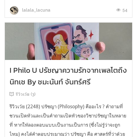
54
lalala_lacuna
I Philo U ปรัชญาความรักจากเพลโตถึง
นิทเช By ชมะนันท์ จันทร์ศรี
รีวิวเว้ย (3)
รีวิวเว้ย (2248) ปรัชญา (Philosophy) คืออะไร ? คำถามที่
ชวนเปิดหัวและเป็นคำถามเปิดหัวของวิชาปรัชญาในหลาย
ที่ หากให้ลองตอบแบบเป็นงานเป็นการ (ซึ่งไม่รู้ว่าจะถูก
ไหม) คงได้คำตอบประมาณว่า ปรัชญา คือ ศาสตร์ที่ว่าด้วย