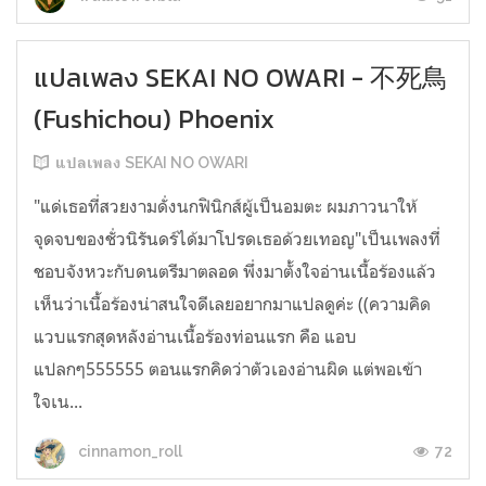
แปลเพลง SEKAI NO OWARI - 不死鳥
(Fushichou) Phoenix
แปลเพลง SEKAI NO OWARI
"แด่เธอที่สวยงามดั่งนกฟินิกส์ผู้เป็นอมตะ ผมภาวนาให้
จุดจบของชั่วนิรันดร์ได้มาโปรดเธอด้วยเทอญ"เป็นเพลงที่
ชอบจังหวะกับดนตรีมาตลอด พึ่งมาตั้งใจอ่านเนื้อร้องแล้ว
เห็นว่าเนื้อร้องน่าสนใจดีเลยอยากมาแปลดูค่ะ ((ความคิด
แวบแรกสุดหลังอ่านเนื้อร้องท่อนแรก คือ แอบ
แปลกๆ555555 ตอนแรกคิดว่าตัวเองอ่านผิด แต่พอเข้า
ใจเน...
72
cinnamon_roll