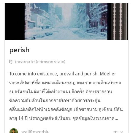
perish
incarnate (crimson stain)
To come into existence, prevail and perish. Müeller
view สัปดาห์ที่สามของเดือนกรกฎาคม รายงานอีกฉบับขอ
งมอร์แกนโผล่มาที่โต๊ะทำงานผมอีกครั้ง อักษรรายงาน
ข้อความลับด้านในจากการรักษาด้วยการกระตุ้น
คลื่นแม่เหล็กไฟฟ้าเผยคลังข้อมูล เด็กชายนาม ลูเซียน บีสัน
อายุ 14 ปี ปรากฏผลลัพธ์เป็นลบ ชุดข้อมูลในระบบคาด...
51
wallflowerblu