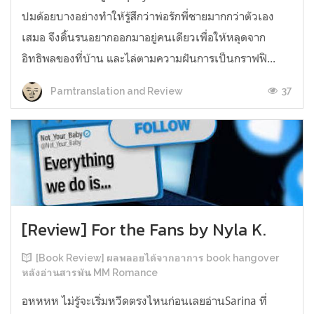
ปมด้อยบางอย่างทำให้รู้สึกว่าพ่อรักพี่ชายมากกว่าตัวเอง
เสมอ จึงดิ้นรนอยากออกมาอยู่คนเดียวเพื่อให้หลุดจาก
อิทธิพลของที่บ้าน และไล่ตามความฝันการเป็นกราฟฟิ...
37
Parntranslation and Review
[Review] For the Fans by Nyla K.
[Book Review] ผลพลอยได้จากอาการ book hangover
หลังอ่านสารพัน MM Romance
อหหหห ไม่รู้จะเริ่มหวีดตรงไหนก่อนเลยอ่านSarina ที่