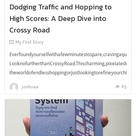
Dodging Traffic and Hopping to
High Scores: A Deep Dive into
Crossy Road
My First Story
Everfoundyourselfwithafewminutestospare,cravingaquick,e
LooknofurtherthanCrossyRoad.Thischarming,pixelatedendl
theworldofendlesshoppingorjustlookingtorefineyourchicken
65
joshuaa