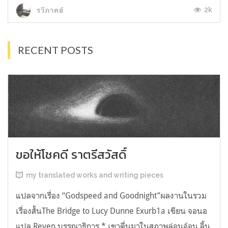
2k
รวีภาคย์
RECENT POSTS
ขอให้โชคดี ราตรีสวัสดิ์
my translated works and writing pieces
แปลจากเรื่อง “Godspeed and Goodnight”ผลงานในรวม
เรื่องสั้นThe Bridge to Lucy Dunne Exurb1a เขียน จอนอ
แปล Reven บรรณาธิการ * เขาตื่นมาในสภาพล่อนจ้อน ลิ้น