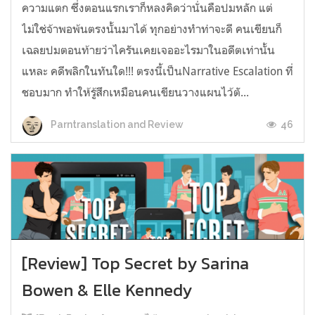
ความแตก ซึ่งตอนแรกเราก็หลงคิดว่านั่นคือปมหลัก แต่
ไม่ใช่จ้าพอพ้นตรงนั้นมาได้ ทุกอย่างทำท่าจะดี คนเขียนก็
เฉลยปมตอนท้ายว่าไครันเคยเจออะไรมาในอดีตเท่านั้น
แหละ คดีพลิกในทันใด!!! ตรงนี้เป็นNarrative Escalation ที่
ชอบมาก ทำให้รู้สึกเหมือนคนเขียนวางแผนไว้ตั...
46
Parntranslation and Review
[Review] Top Secret by Sarina
Bowen & Elle Kennedy