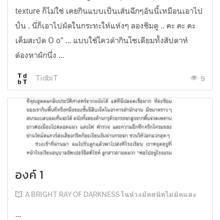
texture ก็ไม่ใช่ เคยกินแบบเป็นเส้นฉีกๆอันนี้เหมือนเอาไป
ปั่น . นี่ก็เอาไปผัดในกระทะให้แห้งๆ ลองชิมดู .. คะ คะ คะ
เค็มสะบัด O o" ... แบบใช้โควต้ากินโซเดียมทั้งสัปดาห์
ต้องหาผักนึ่ง ...
9
TidbiT
องค์ 1
A BRIGHT RAY OF DARKNESS ในห้วงมืดสนิทไม่มิดแสง
...