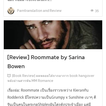
35
Parntranslation and Review
[Review] Roommate by Sarina
Bowen
[Book Review] ผลพลอยได้จากอาการ book hangover
หลังอ่านสารพัน MM Romance
เรื่องย่อ: Roommate เป็นเรื่องราวระหว่าง Kieranกับ
Rodderick มีโทรปความเป็นGrumpy x Sunshine เบาๆ คี
รันเป็นคนในตระกูลShipleyอันโด่งดังประจำเมือง แต่มี