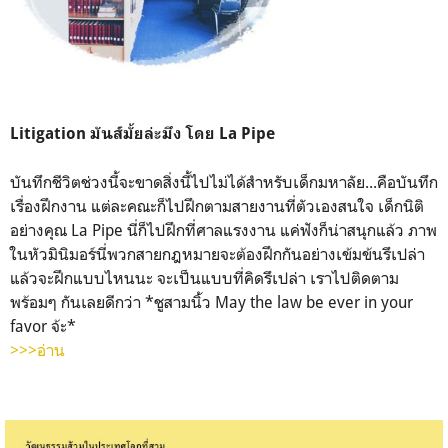
Litigation มันส์มั้ยล่ะมึง โดย La Pipe
บันทึกชีวิตช่วงนี้จะขาดสิ่งนี้ไปไม่ได้สำหรับเด็กมหาลัย...คือบันทึก
เรื่องฝึกงาน แต่ละคณะก็ไปฝึกตามสายงานที่ตัวเองสนใจ เด็กนิติ
อย่างคุณ La Pipe นี่ก็ไปฝึกที่ศาลแรงงาน แค่ฟังก็น่าสนุกแล้ว ภาพ
ในหัวมินิมอร์นี่พวกสายกฎหมายจะต้องฝึกกันอย่างเข้มข้นรึเปล่า
แล้วจะฝึกแบบไหนนะ จะเป็นแบบที่คิดรึเปล่า เราไปติดตาม
พร้อมๆ กันเลยดีกว่า *ชูสามนิ้ว May the law be ever in your
favor จ้ะ*
>>>อ่าน