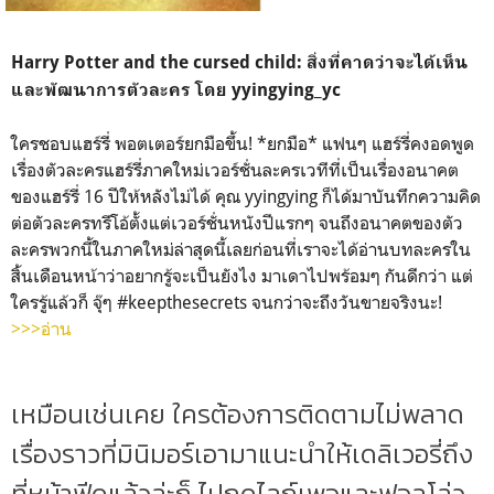
Harry Potter and the cursed child: สิ่งที่คาดว่าจะได้เห็น
และพัฒนาการตัวละคร โดย yyingying_yc
ใครชอบแฮร์รี่ พอตเตอร์ยกมือขึ้น! *ยกมือ* แฟนๆ แฮร์รี่คงอดพูด
เรื่องตัวละครแฮร์รี่ภาคใหม่เวอร์ชั่นละครเวทีที่เป็นเรื่องอนาคต
ของแฮร์รี่ 16 ปีให้หลังไม่ได้ คุณ yyingying ก็ได้มาบันทึกความคิด
ต่อตัวละครทรีโอ้ตั้งแต่เวอร์ชั่นหนังปีแรกๆ จนถึงอนาคตของตัว
ละครพวกนี้ในภาคใหม่ล่าสุดนี้เลยก่อนที่เราจะได้อ่านบทละครใน
สิ้นเดือนหน้าว่าอยากรู้จะเป็นยังไง มาเดาไปพร้อมๆ กันดีกว่า แต่
ใครรู้แล้วก็ จุ๊ๆ #keepthesecrets จนกว่าจะถึงวันขายจริงนะ!
>>>อ่าน
เหมือนเช่นเคย ใครต้องการติดตามไม่พลาด
เรื่องราวที่มินิมอร์เอามาแนะนำให้เดลิเวอรี่ถึง
ที่หน้าฟีดแล้วล่ะก็ ไปกดไลก์เพจและฟอลโล่ว