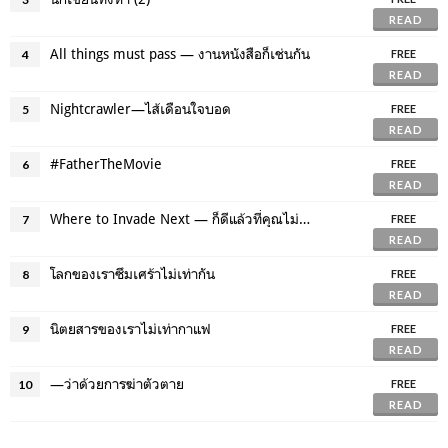
READ
All things must pass — งานหนังสือก็เช่นกัน
4
FREE
READ
Nightcrawler—ไส้เดือนใจบอด
5
FREE
READ
#FatherTheMovie
6
FREE
READ
Where to Invade Next — ก็ดีแล้วที่คุณไม่สบายใจ
7
FREE
READ
โลกของเราซึมเศร้าไม่เท่ากัน
8
FREE
READ
นิตยสารของเราไม่เท่ากาแฟ
9
FREE
READ
—ว่าด้วยการฆ่าตัวตาย
10
FREE
READ