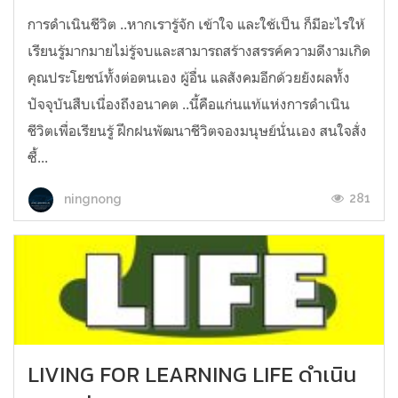
การดำเนินชีวิต​ ..หากเรารู้จัก​ เข้าใจ​ และใช้เป็น ก็มีอะไรให้
เรียนรู้มากมายไม่รู้จบ​และสามารถสร้างสรรค์ความดีงามเกิด
คุณประโยชน์ทั้งต่อตนเอง​ ผู้อื่น​ แลสังคมอีกด้วยยังผลทั้ง
ปัจจุบันสืบเนื่องถึงอนาคต​ ..นี้คือแก่นแท้แห่งการดำเนิน
ชีวิตเพื่อเรียนรู้​ ฝึก​ฝน​พัฒนาชีวิตจองมนุษย์นั่นเอง สนใจสั่ง
ซื้...
281
ningnong
LIVING FOR LEARNING LIFE ดำเนิน