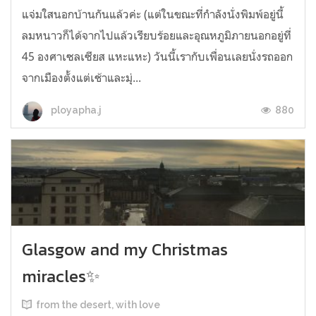
แจ่มใสนอกบ้านกันแล้วค่ะ (แต่ในขณะที่กำลังนั่งพิมพ์อยู่นี้
ลมหนาวก็ได้จากไปแล้วเรียบร้อยและอุณหภูมิภายนอกอยู่ที่
45 องศาเซลเซียส แหะแหะ) วันนี้เรากับเพื่อนเลยนั่งรถออก
จากเมืองตั้งแต่เช้าและมุ่...
880
ployapha.j
Glasgow and my Christmas
miracles✨
from the desert, with love