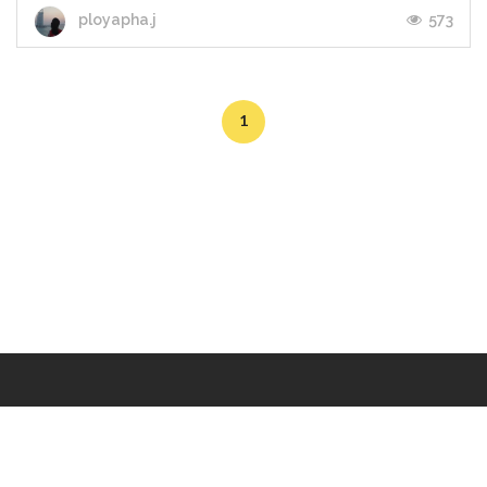
573
ployapha.j
1
Makers
/
Originals
/
Store
/
Sample
/
Redeem
/
About
/
Contact
/
Jobs
/
Copyrights © 2015 All Rights Reserved by Minimore