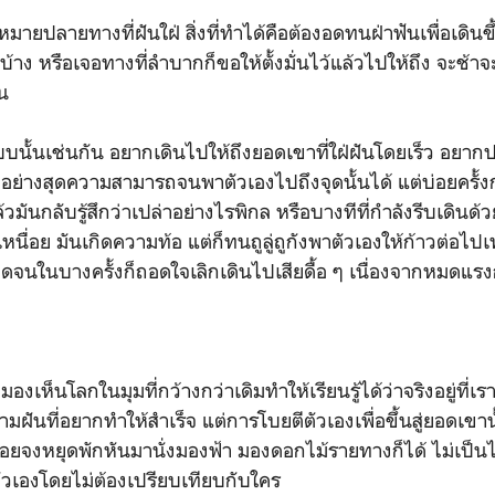
ายปลายทางที่ฝันใฝ่ สิ่งที่ทำได้คือต้องอดทนฝ่าฟันเพื่อเดินขึ
บ้าง หรือเจอทางที่ลำบากก็ขอให้ตั้งมั่นไว้แล้วไปให้ถึง จะช้าจ
น
ดแบบนั้นเช่นกัน อยากเดินไปให้ถึงยอดเขาที่ใฝ่ฝันโดยเร็ว อยา
ย่างสุดความสามารถจนพาตัวเองไปถึงจุดนั้นได้ แต่บ่อยครั้งกลับ
มันกลับรู้สึกว่าเปล่าอย่างไรพิกล
หรือบางทีที่กำลังรีบเดินด้
ามเหนื่อย มันเกิดความท้อ แต่ก็ทนถูลู่ถูกังพาตัวเองให้ก้าวต่อไ
ดจนในบางครั้งก็ถอดใจเลิกเดินไปเสียดื้อ ๆ เนื่องจากหมดแ
มองเห็นโลกในมุมที่กว้างกว่าเดิมทำให้เรียนรู้ได้ว่าจริงอยู่ที่เ
ามฝันที่อยากทำให้สำเร็จ แต่การโบยตีตัวเองเพื่อขึ้นสู่ยอดเขานั
หนื่อยจงหยุดพักหันมานั่งมองฟ้า มองดอกไม้รายทางก็ได้ ไม่เป็
วเองโดยไม่ต้องเปรียบเทียบกับใคร