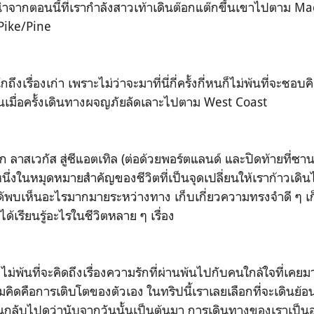
น่าจากตอนนี้ที่เรากำลังสาวเท้าเดินต๊อกแต๊กขึ้นเขาไปตาม Ma
่ Pike/Pine
ถึงเรื่องเก่า เพราะไม่ว่าจะมาที่นี่กี่ครั้งกี่หนก็ไม่พ้นที่จะชอ
นเมื่อครั้งเดินทางผจญภัยลัดเลาะไปตาม West Coast
 ลาสเวกัส สู่ซีแอตเทิล (ต่อด้วยพอร์ตแลนด์ และปิดท้ายที่ซ
นหนึ่งในหมุดหมายสำคัญของชีวิตที่เป็นจุดเปลี่ยนให้เราก้าวเดิ
้พบเห็นอะไรมากมายระหว่างทาง เก็บเกี่ยวความทรงจำดี ๆ เก
เรียนรู้อะไรในชีวิตหลาย ๆ เรื่อง
ไม่พ้นที่จะคิดถึงเรื่องความรักที่ผ่านพ้นไปกับคนใกล้ใจที่เคยมาท
งความคิดคือการเติบโตของตัวเอง ในทริปนี้เราเลยเลือกที่จะเดิน
อนกลับไปดูว่านับจากวันนั้นเป็นต้นมา การเดินทางของเราเป็น