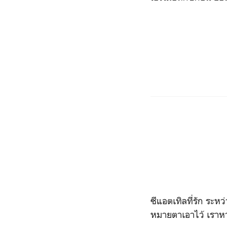
ซีแอตเทิลที่รัก ระห
หมายตาเอาไว้ เราห