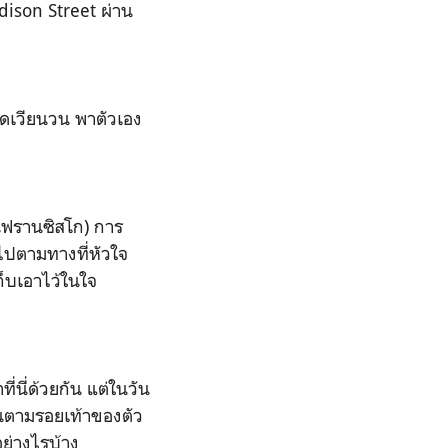
dison Street ผ่าน
บคิดเวียนวน พาตัวเอง
านฟรานซิสโก) การ
นไปตามทางที่หัวใจ
็บเอาไว้ในใจ
ี่นี่ด้วยกัน แต่ในวัน
ย้อนตามรอยเท้าของตัว
อย่างไรบ้าง