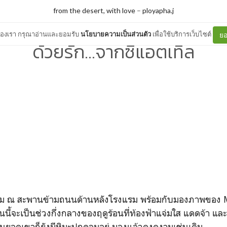
from the desert, with love
–
ployapha.j
ต์ของเรา กรุณาอ่านและยอมรับ
นโยบายความเป็นส่วนตัว
เพื่อใช้บริการเว็บไซต์
ยอ
ด้วยรัก…จากซีแอตเทิล
เดิม ณ สะพานข้ามถนนด้านหลังโรงแรม พร้อมกับมองภาพของ Mo
นี้จะเป็นช่วงกึ่งกลางของฤดูร้อนที่ท้องฟ้าแจ่มใส แดดจ้า แ
่บนยอดเขาก็ยังมีหิมะปกคลุมอยู่ มองแล้วดูงดงามเช่นเดิม