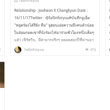
fallinforyuu
Relationship : Jooheon X Changkyun Date :
16/11/17Twitter : @fallinforyuu#บันทึกจูเอ็ม
"หยุดร้องได้รึยัง หืม" จูฮอนเอ่ยความถึงคนตัวน้อย
ในอ้อมกอดเขาที่นั่งร้องไห้มาร่วมชั่วโมงหนึ่งเต็มๆ
แล้ว เฟิร์สวิน.. มีค่ามากจริงๆ ตลอดสองปีที่ผ่านมา
พวกเราเฝ้ารอคอยวันนี้มาตลอด พยายามทำงาน
2
273
fallinforyuu
หนักเท่าที่จะทำได้ พยายา...