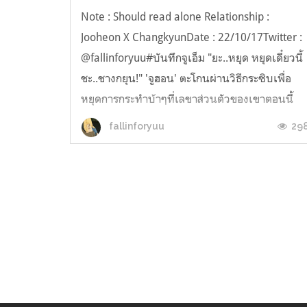
Note : Should read alone Relationship :
Jooheon X ChangkyunDate : 22/10/17Twitter :
@fallinforyuu#บันทึกจูเอ็ม "ยะ..หยุด หยุดเดี๋ยวนี้
ชะ..ชางกยุน!" 'จูฮอน' ตะโกนผ่านวิธีกระซิบเพื่อ
หยุดการกระทำบ้าๆที่เลขาส่วนตัวของเขาตอนนี้
กำลังทำอยู่ "เงียบๆเถอะพี่จูฮอน" คนตัวเล็กที่นั่ง
29
fallinforyuu
ระหว่างขาแข็งแกร่งทำปากยู...