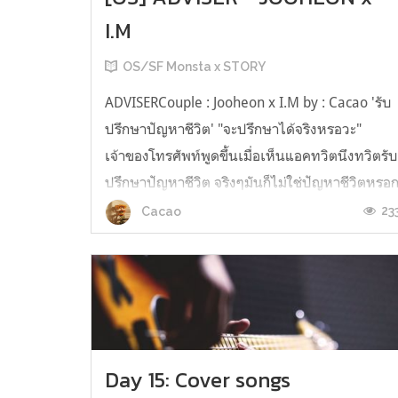
I.M
OS/SF Monsta x STORY
ADVISERCouple : Jooheon x I.M by : Cacao 'รับ
ปรึกษาปัญหาชีวิต' "จะปรึกษาได้จริงหรอวะ"
เจ้าของโทรศัพท์พูดขึ้นเมื่อเห็นแอคทวิตนึงทวิตรั
ปรึกษาปัญหาชีวิต จริงๆมันก็ไม่ใช่ปัญหาชีวิตหรอ
แต่เป็นปัญหาหัวใจสะมากกว่า เขาแอบชอบเพื่อน
23
Cacao
สนิทของตัวเอง บางคนอาจคิดว่าไม่เห็นมีปัญหา
อะไรเลยแต่สำหรับเขาม...
Day 15: Cover songs