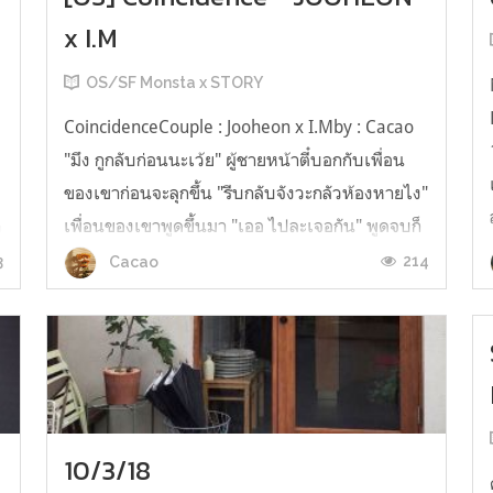
x I.M
OS/SF Monsta x STORY
CoincidenceCouple : Jooheon x I.Mby : Cacao
"มึง กูกลับก่อนนะเว้ย" ผู้ชายหน้าตี๋บอกกับเพื่อน
บ
ของเขาก่อนจะลุกขึ้น "รีบกลับจังวะกลัวห้องหายไง"
ก
เพื่อนของเขาพูดขึ้นมา "เออ ไปละเจอกัน" พูดจบก็
เดินออกจากที่ทำงานไป เขาออกมารอรถที่ป้าย
3
214
Cacao
รถเมล์ ตอนนี้เป็นช่วงบ่ายคนจึงไม่เยอะนักไม่ต้อง
ไปแย่งที่นั่งก...
10/3/18