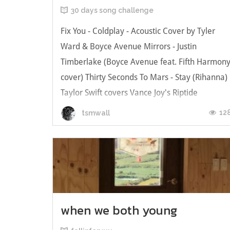
30 days song challenge
Fix You - Coldplay - Acoustic Cover by Tyler
Ward & Boyce Avenue Mirrors - Justin
Timberlake (Boyce Avenue feat. Fifth Harmon
cover) Thirty Seconds To Mars - Stay (Rihanna)
Taylor Swift covers Vance Joy's Riptide
"Chasing Cars" Ed Sheeran Cover Rolling In
12
tsmwall
The Deep Cover Chester Bennin...
when we both young