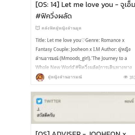
[OS: 14] Let me love you - จูเอ็
#ฟิควิ่งผลัด
คลังฟิคผู้หญิงล้านมูด
Title: Let me love you♡Genre: Romance x
Fantasy Couple: Jooheon x I.M Author: ผู้หญิง
ล้านอารมณ์ (Mmoods_girl).'The Journey to a
Whole New World'#ฟิควิ่งผลัด[การเดินทางทาง
บก x ลูกหมาตัวเล็ก]. เพลงประกอบฟิคเรื่องนี้:
31
ผู้หญิงล้านอารมณ์
Can't Take My Eyes Off You - Frankie Valli x
Lauryn Hill(Joseph Vincent Cover) https...
[OS] ADVISER - JOOHEON x