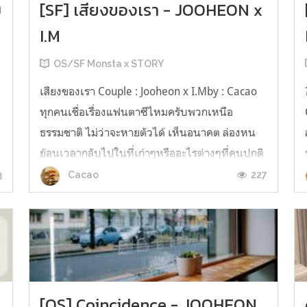
ม
[SF] เสียงของเรา - JOOHEON x
I.M
OS/SF Monsta x STORY
เสียงของเรา Couple : Jooheon x I.Mby : Cacao
ทุกคนเชื่อเรื่องแฟนตาซีไหมครับพวกเหนือ
ธรรมชาติ ไม่ว่าจะหายตัวได้ เห็นอนาคต ล่องหน
ย้อนเวลากลับไปในที่เก่าๆหรืออะไรต่างๆที่คนปกติ
เขาไม่เป็นกันแต่สำหรับคนบางคนกลับได้สิทธิ
3
227
Cacao
พิเศษเหนือคนอื่นซึ่งไม่รู้จะเรียกว่าดีหรือไม่ดีกัน
แน่ แต่ที่แน่ๆผมไม่...
[OS] Coincidence - JOOHEON