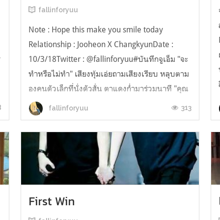
fallinforyuu
Note : Hope this make you smile today
Relationship : Jooheon X ChangkyunDate :
y
10/3/18Twitter : @fallinforyuu#บันทึกจูเอ็ม "จะ
ทำหรือไม่ทำ" เสียงทุ้มเอ่ยถามเสียงเรียบ หลุบตาม
องคนตัวเล็กที่นั่งตัวสั่น ตาแดงก่ำมาร่วมนาที "คุณ
จูฮอน.. ผมทำมะ..ไม่เป็น" คนตัวเล็กพูดพร้อมสะอื้น
8
313
fallinforyuu
ชางกยุนคงจะคิดว่าทำแบบนี้...
First Win