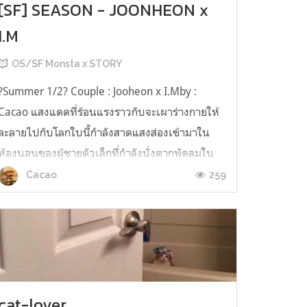
[SF] SEASON - JOONHEON x
I.M
OS/SF Monsta x STORY
?Summer 1/2? Couple : Jooheon x I.Mby :
Cacao แสงแดดที่ร้อนแรงราวกับจะเผาร่างกายให้
ละลายไปกับโลกใบนี้กำลังสาดแสงส่องเข้ามาใน
ห้องนอนของผู้ชายตัวเล็กที่กำลังนั่งตากพัดลมใน
ห้องพร้อมกับกระติกน้ำหนึ่งใบที่มีน้ำแข็งอยู่เต็ม
259
Cacao
กระติก ถึงจะปิดเทอมหน้าร้อนแต่ก็ไม่ทำให้เขา
สามารถหลบความร้อนของดวงอาทิตย์ได้เ...
cat-lover