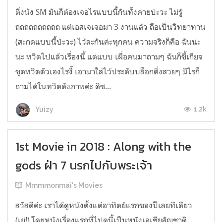
ติ่งนัง SM มันก็ต้องเจอไรแบบนี้กันทั้งค่ายป่ะวะ ไม่รู้
ถถถถถถถถถถ แต่เอสเจเจอมา 3 งานแล้ว ถือเป็นวิทยาทาน
(สะกดแบบนี้ป่ะวะ) ไว้ละกันค่ะทุกคน ความจริงก็คือ ฉันน่ะ
นะ ทวิตไปแล้วเรื่องนี้ แต่แบบ เผื่อคนมาถามๆ ฉันก็ขี้เกียจ
ขุดทวิตตัวเองไรงี้ เอามาใส่ไว้ประดับบล็อกติ่งสวยๆ มีไรก็
ถามได้ในทวิตดังภาพค่ะ ดิช...
1.2k
Yuizy
1st Movie in 2018 : Along with the
gods ฝ่า 7 นรกไปกับพระเจ้า
Mmmmonmai's Movies
สวัสดีค่ะ เราได้ดูหนังตั้งแต่อาทิตย์แรกของปีเลยทีเดียว
(เย่!) โดยหนังเรื่องแรกที่ไปดูนี้เป็นหนังเอเชียสัญชาติ