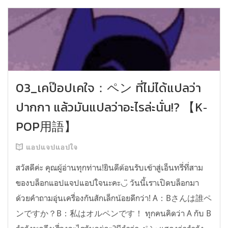
03_เคป๊อปเคใจ：ペン ที่ไม่ได้แปลว่า
ปากกา แล้วมันแปลว่าอะไรล่ะนั่น!? 【K‐
POP用語】
แอปแจปแอปใจ
สวัสดีค่ะ คุณผู้อ่านทุกท่าน!ยินดีต้อนรับเข้าสู่เอ็นทรี่ที่สาม
ของบล็อกแอปแจปแอปใจนะคะ◡̈ วันนี้เราเปิดบล็อกมา
ด้วยคำถามอุ่นเครื่องกันสักเล็กน้อยดีกว่า! A：Bさんは誰ペ
ンですか？B：私はオルペンです！ ทุกคนคิดว่า A กับ B