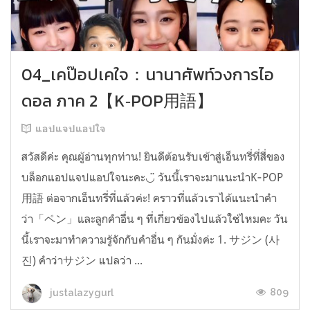
04_เคป๊อปเคใจ：นานาศัพท์วงการไอ
ดอล ภาค 2【K‐POP用語】
แอปแจปแอปใจ
สวัสดีค่ะ คุณผู้อ่านทุกท่าน! ยินดีต้อนรับเข้าสู่เอ็นทรี่ที่สี่ของ
บล็อกแอปแจปแอปใจนะคะ◡̈ วันนี้เราจะมาแนะนำK‐POP
用語 ต่อจากเอ็นทรี่ที่แล้วค่ะ! คราวที่แล้วเราได้แนะนำคำ
ว่า「ペン」และลูกคำอื่น ๆ ที่เกี่ยวข้องไปแล้วใช่ไหมคะ วัน
นี้เราจะมาทำความรู้จักกับคำอื่น ๆ กันมั่งค่ะ 1. サジン (사
진) คำว่าサジン แปลว่า ...
809
justalazygurl