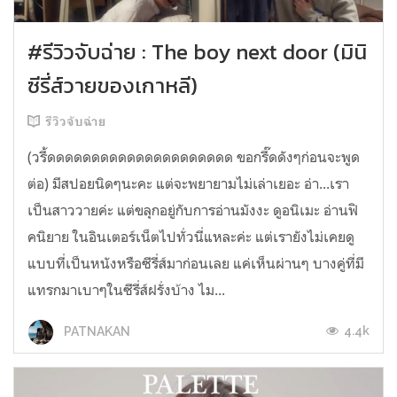
#รีวิวจับฉ่าย : The boy next door (มินิ
ซีรี่ส์วายของเกาหลี)
รีวิวจับฉ่าย
(วรี้ดดดดดดดดดดดดดดดดดดดดด ขอกรี๊ดดังๆก่อนจะพูด
ต่อ) มีสปอยนิดๆนะคะ แต่จะพยายามไม่เล่าเยอะ อ่า...เรา
เป็นสาววายค่ะ แต่ขลุกอยู่กับการอ่านมังงะ ดูอนิเมะ อ่านฟิ
คนิยาย ในอินเตอร์เน็ตไปทั่วนี่แหละค่ะ แต่เรายังไม่เคยดู
แบบที่เป็นหนังหรือซีรี่ส์มาก่อนเลย แค่เห็นผ่านๆ บางคู่ที่มี
แทรกมาเบาๆในซีรี่ส์ฝรั่งบ้าง ไม...
4.4k
PATNAKAN