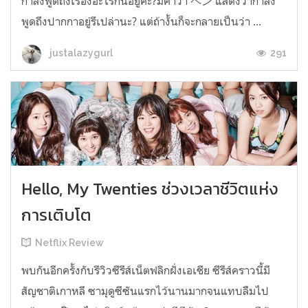
กำลังพูดถึงเรื่องอะไรกันอยู่คะ?มีคำว่า ペン แสดงว่ากำลัง
พูดถึงปากกาอยู่รึเปล่านะ? แต่ถ้างั้นก็จะกลายเป็นว่า ...
291
justalazygurl
Hello, My Twenties ช่วงเวลาชีวิตแห่ง
การเติบโต
Netflix Review
พบกันอีกครั้งกับรีวิวซีรีส์เน็ตฟลิกฝั่งเอเชีย ซีรีส์คราวนี้มี
สัญชาติเกาหลี ซามุดูซีซันแรกไว้นานมากจนแทบลืมไป