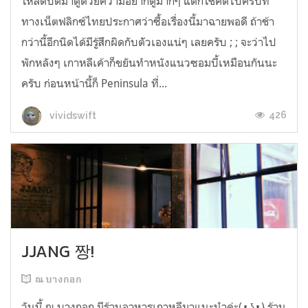
โหลดบิตมาดูด้วยความอยากดูมากๆ แต่ก็โชคดีไปครับที่
ทางเน็ตฟลิกซ์ไทยประกาศว่าซื้อเรื่องนี้มาฉายพอดี ถ้าช้า
กว่านี้อีกนิดได้มีรู้สึกผิดกับต้ัวเองแน่ๆ เลยครับ ; ; จะว่าไป
พักหลังๆ เกาหลีเค้าก็ขยันทำหนังแนวซอมบี้เหมือนกันนะ
ครับ ก่อนหน้านี้ก็ Peninsula ที่...
426
vividswift
JJANG 짱!
ณ บางกอก
วันนี้ ณ บางกอก มีร้านอาหารเกาหลีมาแนะนำค่ะ( • ͜ʖ • ) ร้าน