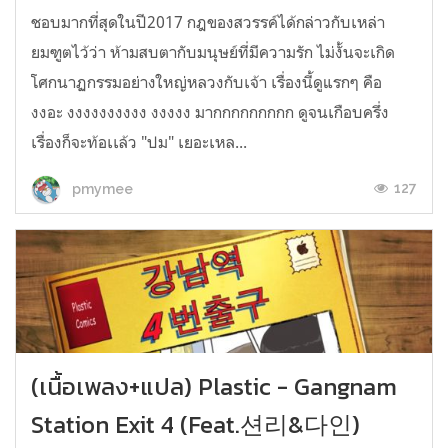
ชอบมากที่สุดในปี2017 กฎของสวรรค์ได้กล่าวกับเหล่า
ยมฑูตไว้ว่า ห้ามสบตากับมนุษย์ที่มีความรัก ไม่งั้นจะเกิด
โศกนาฏกรรมอย่างใหญ่หลวงกับเจ้า เรื่องนี้ดูแรกๆ คือ
งงอะ งงงงงงงงงง งงงงง มากกกกกกกกก ดูจนเกือบครึ่ง
เรื่องก็จะท้อเเล้ว "ปม" เยอะเหล...
127
pmymee
(เนื้อเพลง+แปล) Plastic - Gangnam
Station Exit 4 (Feat.션리&다인)