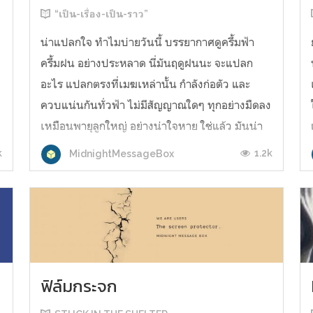
“เป็น-เรื่อง-เป็น-ราว”
น
น่าแปลกใจ ทำไมบ่ายวันนี้ บรรยากาศดูครึ้มฟ้า
ครึ้มฝน อย่างประหลาด นี่มันฤดูฝนนะ จะแปลก
อะไร แปลกตรงที่เมฆเหล่านั้น กำลังก่อตัว และ
ควบแน่นกันทั่วฟ้า ไม่มีสัญญาณใดๆ ทุกอย่างมืดลง
เหมือนพายุลูกใหญ่ อย่างน่าใจหาย ใช่แล้ว มันน่า
ใจหาย ไม่ทันไร สายฝนก็โปรยลงมา หนักขึ้น และ
k
1.2k
MidnightMessageBox
หนักขึ้น เธอบอกจะมาหาฉันในวันนี้ แย่แล...
ฟิล์มกระจก