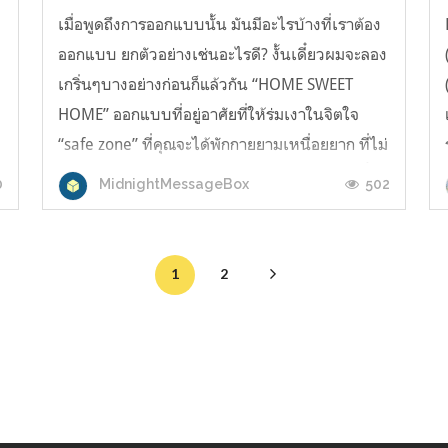
เมื่อพูดถึงการออกแบบนั้น มันมีอะไรบ้างที่เราต้อง
ออกแบบ ยกตัวอย่างเช่นอะไรดี? งั้นเดี๋ยวผมจะลอง
เกริ่นๆบางอย่างก่อนก็แล้วกัน “HOME SWEET
HOME” ออกแบบที่อยู่อาศัยที่ให้ร่มเงาในจิตใจ
“safe zone” ที่คุณจะได้พักกายยามเหนื่อยยาก ที่ไม่
ว่าคุณจะออกไปผจญภัยในโลกที่แสนกว้างใหญ่นี้
0
502
MidnightMessageBox
นานเพียงใด ก็ขอแค่ได้กลับเอนก...
1
2