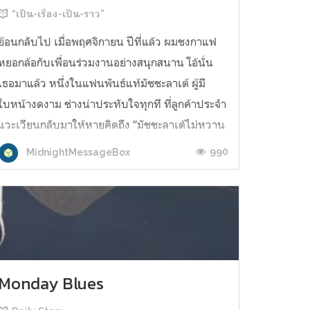
“เป็น-เรื่อง-เป็น-ราว”
ย้อนกลับไป เมื่อพฤศจิกายน ปีที่แล้ว ผมชงกาแฟ
หยอกล้อกับเพื่อนร่วมงานอย่างสนุกสนาน โอ้นั่น
เธอมาแล้ว หนึ่งในแฟนพันธ์แท้มัชชะลาเต้ ผู้มี
ใบหน้างดงาม ช่างน่าประทับใจทุกที ที่ลูกค้าประจำ
แวะเวียนกลับมาให้หายคิดถึง “มัชชะลาเต้ไม่หวาน
สินะครับ” บ่ายวันนั้นเป็นไปอย่างเรียบง่าย เครื่อง
990
MidnightMessageBox
ชงกาแฟแสนคุ้นมือ พนักงาน...
Monday Blues