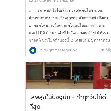
STUCK IN THE SHELTER
อาการขาดสติ ไม่ใช่เรื่องที่จะเกิดขึ้นได้ง่ายเลย
สำหรับคนอย่างผม ถึงจะถูกกระตุ้นอารมณ์ เชิงลบ
มากแค่ไหน ผมก็มักจะแก้ไขมันได้อย่างง่ายดาย
และไร้ที่ติ คำบอกเล่าที่ว่า “แอลกอฮอล์” ทำให้เรา
ขาดสติ ประโยคทำนองนี้ ไม่เคยเป็นปัญหาสำหรับ
ผม แม้กระทั่งใครบางคนเข้ามา เพียงเพื่อต้องการ
66
MidnightMessageBox
เวลา “ชั่วข้ามคืน” ก็ไม่วายที...
เสพสุขในปัจจุบัน = ทำทุกวันให้ดี
ที่สุด