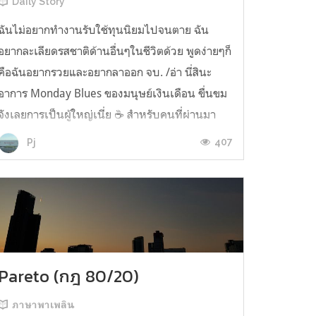
Daily Story
ฉันไม่อยากทำงานรับใช้ทุนนิยมไปจนตาย ฉัน
อยากละเลียดรสชาติด้านอื่นๆในชีวิตด้วย พูดง่ายๆก็
คือฉันอยากรวยและอยากลาออก จบ. /อ่า นี่สินะ
อาการ Monday Blues ของมนุษย์เงินเดือน ขื่นขม
จังเลยการเป็นผู้ใหญ่เนี่ย ☕️ สำหรับคนที่ผ่านมา
เจอ แม้ว่าอาจจะเป็นเรื่องยากในทุกวันนี้ แต่ก็ขอให้
407
Pj
มีความสุขและเจอเรื่องดีๆเล็กๆ...
Pareto (กฎ 80/20)
ภาษาพาเพลิน