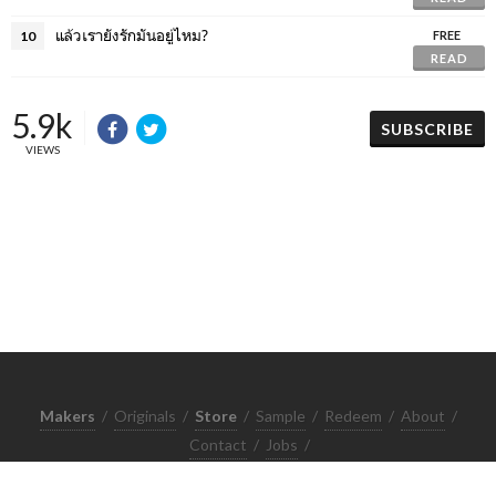
แล้วเรายังรักมันอยู่ไหม?
10
FREE
READ
5.9k
SUBSCRIBE
VIEWS
Makers
/
Originals
/
Store
/
Sample
/
Redeem
/
About
/
Contact
/
Jobs
/
Copyrights © 2015 All Rights Reserved by Minimore