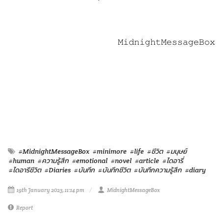
𝙼𝚒𝚍𝚗𝚒𝚐𝚑𝚝𝙼𝚎𝚜𝚜𝚊𝚐𝚎𝙱𝚘𝚡
#MidnightMessageBox
#minimore
#life
#ชีวิต
#มนุษย์
#human
#ความรู้สึก
#emotional
#novel
#article
#ไดอารี่
#ไดอารีชีวิต
#Diaries
#บันทึก
#บันทึกชีวิต
#บันทึกความรู้สึก
#diary
19th January 2023, 11:14 pm
MidnightMessageBox
Report