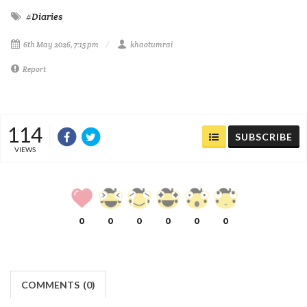
#Diaries
6th May 2026, 7:15 pm
khaotumrai
Report
114
SUBSCRIBE
VIEWS
0
0
0
0
0
0
COMMENTS
(
0)