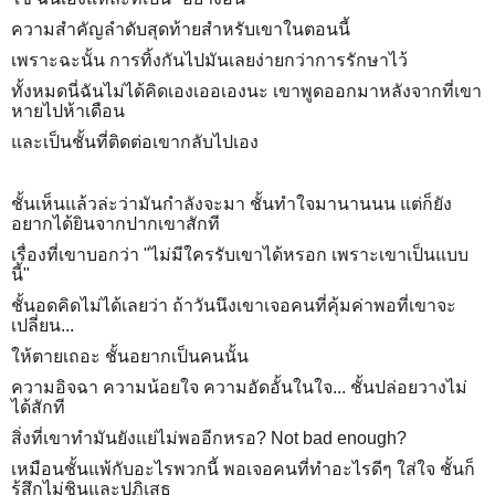
ความสำคัญลำดับสุดท้ายสำหรับเขาในตอนนี้
เพราะฉะนั้น การทิ้งกันไปมันเลยง่ายกว่าการรักษาไว้
ทั้งหมดนี่ฉันไม่ได้คิดเองเออเองนะ เขาพูดออกมาหลังจากที่เขา
หายไปห้าเดือน
และเป็นชั้นที่ติดต่อเขากลับไปเอง
ชั้นเห็นแล้วล่ะว่ามันกำลังจะมา ชั้นทำใจมานานนน แต่ก็ยัง
อยากได้ยินจากปากเขาสักที
เรื่องที่เขาบอกว่า "ไม่มีใครรับเขาได้หรอก เพราะเขาเป็นแบบ
นี้"
ชั้นอดคิดไม่ได้เลยว่า ถ้าวันนึงเขาเจอคนที่คุ้มค่าพอที่เขาจะ
เปลี่ยน...
ให้ตายเถอะ ชั้นอยากเป็นคนนั้น
ความอิจฉา ความน้อยใจ ความอัดอั้นในใจ... ชั้นปล่อยวางไม่
ได้สักที
สิ่งที่เขาทำมันยังแย่ไม่พออีกหรอ? Not bad enough?
เหมือนชั้นแพ้กับอะไรพวกนี้ พอเจอคนที่ทำอะไรดีๆ ใส่ใจ ชั้นก็
รู้สึกไม่ชินและปฏิเสธ