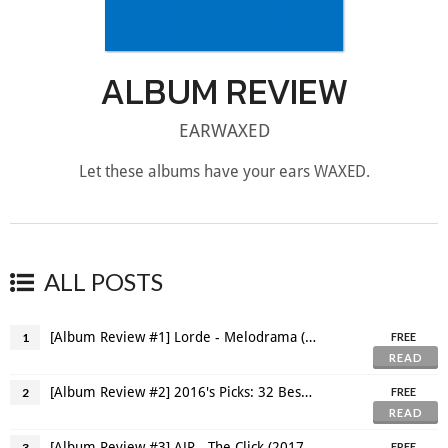
ALBUM REVIEW
EARWAXED
Let these albums have your ears WAXED.
ALL POSTS
[Album Review #1] Lorde - Melodrama (2017) "เพราะชีวิตมันดราม่า"
1
FREE
READ
[Album Review #2] 2016's Picks: 32 Best Albums & EPs
2
FREE
READ
[Album Review #3] AJR - The Click (2017) "วัยรุ่นคิดมาก"
3
FREE