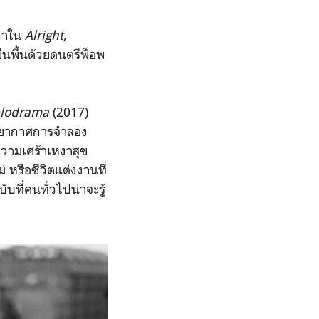
สกาใน
Alright,
ยืนพื้นด้วยดนตรีพ็อพ
lodrama
(2017)
รรยากาศการจำลอง
ยความเศร้าเหงาสุข
หรือชีวิตแต่งงานที่
ที่คนทั่วไปน่าจะรู้