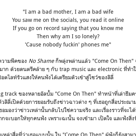
"I am a bad mother, I am a bad wife
You saw me on the socials, you read it online
If you go on record saying that you know me
Then why am I so lonely?
'Cause nobody fuckin' phones me"
ความพีคของ
No Shame
ก็พลุ่งพล่านแล้ว "Come On Then" จ
มาก ด้วยดนตรีคล้าย ๆ กับ trap music และ electronic ที่ทำให้
อตไลท์รัวแสงให้คนฟังได้เตรียมตัวเข้าสู่โชว์ของลิลี่
g track ของหลายอัลบั้ม "Come On Then" ทำหน้าที่เล่าธีมคร่า
ัวลิลี่เปิดด้วยการยอมรับถึงข่าวฉาวต่าง ๆ ที่เธอถูกสื่อประณา
มองว่าข่าวเหล่านั้นกลับไปใช่ความจริง และเรื่องราวที่จะได้ฟั
ากจะบอกให้ทุกคนฟัง เพราะฉะนั้น จงเข้ามา เปิดใจ และฟังสิ่งที
เหล่าสื่อที่ว่าเธอแบบนั้น ใน "Come On Then" ผู้ฟังก็ยังสามา