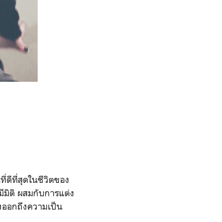
ี่ดีที่สุดในชีวิตของ
่มีมิติ ผสมกับการแต่ง
สดงออกถึงความเป็น