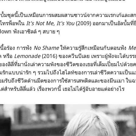
ลบั้มชุดนี้เป็นเหมือนการผสมผสานซาวน์จากความเรกเก้และ
คโทรพ็อพใน
It's Not Me, It's You
(2009) ออกมาเป็นอัลบั้มที่
down ฟังเอาชิลล์ ๆ สบาย ๆ
อเนื้อร้อง การฟัง
No Shame
ให้ความรู้สึกเหมือนกับตอนฟัง
Me
ด หรือ
Lemonade
(2016) ของควีนบีเลย เพราะผู้ฟังจะได้บ
งลิลี่ที่มานั่งเล่าความพังของชีวิตของเธอที่เต็มเปี่ยมไปด้ว
ักแบบน่ารัก ๆ รวมไปถึงไฮไลท์ของการเล่าชีวิตความเป็นแม่ 
อมรับถึงชีวิตด้านมืดของการใช้สารเสพติดและของมึนเมา ในฉบับ
ต่สำหรับลิลี่แล้ว เรื่องพวกนี้ เธอไม่ได้รู้อับอายแต่อย่างไร