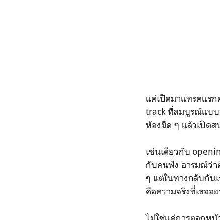
แค่เปิดมาแทรคแรก
track ที่สมบูรณ์แบบ
ห้องมืด ๆ แล้วเปิดสป
เช่นเดียวกับ openin
กับคนฟัง อารมณ์ว่าต
ๆ แต่ในทางกลับกันเธอ
คือความจริงที่เธออย
ไม่ใช่แค่การตอกหน้า