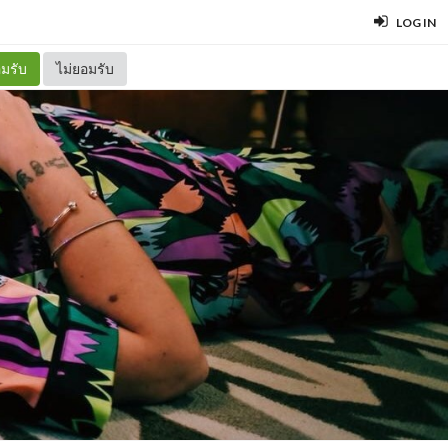
LOG IN
มรับ
ไม่ยอมรับ