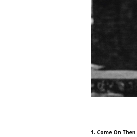
1. Come On Then