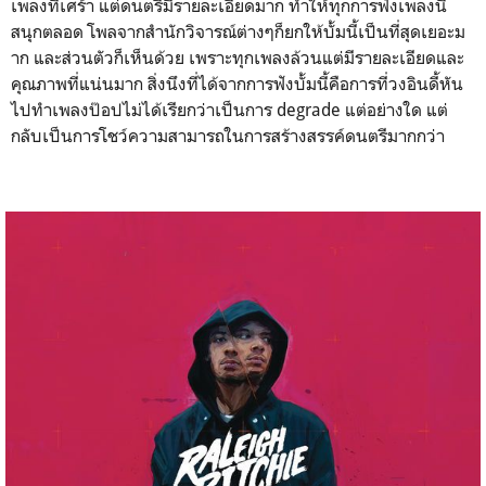
เพลงที่
เศร้า แต่ดนตรีมีรายละเอียดมาก ทำให้ทุกการฟังเพลงนี้
สนุกต
ลอด โพลจากสำนักวิจารณ์ต่างๆก็ย
กให้บั้มนี้เป็นที่สุดเยอะม
าก และส่วนตัวก็เห็นด้วย เพราะทุกเพลงล้วนแต่มีรายละ
เอียดและ
คุณภาพที่แน่นมาก สิ่งนึงที่ได้จากการฟังบั้ม
นี้คือการที่วงอินดี้หัน
ไปท
ำเพลงป๊อปไม่ได้เรียกว่าเป็
นการ degrade แต่อย่างใด แต่
กลับเป็นการโชว์ความสามา
รถในการสร้างสรรค์ดนตรีมากก
ว่า