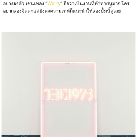
อย่างลงตัว เช่นเพลง “
Worry
” ถือว่าเป็นงานที่ท้าทายหูมา
ก ใคร
อยากลองจิตตกแต่ยังคงควา
มเท่ห์ก็แนะนำให้ลองบั้มนี้
ดูเลย