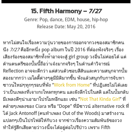
15. Fifth Harmony –
7/27
Genre: Pop, dance, EDM, house, hip-hop
Release Date: May 20, 2016
หากไม่สนใจเรื่องความวุ่นวา
ยของการออกจากวงของสมาชิกคน
นึง
7/
27
คืออีกหนึ่ง pop album ในปี 2016 ที่ต้องฟังจริงๆ เรื่อง
เสียงร้องของสมาชิกทั้งห
้าอาจจะสู้ girl group วงอื่นไม่ค่อยได้ แต่
ด้านดนตรีของบั้มนี้ถือว
่าเจ๋งมากจริงๆ ในด้านคำวิจารณ์
Reflection อาจจะดีกว่า แต่ส่วนตัวชอบสีสันและความส
นุกจากบั้ม
สองมากกว่า เมโลดี้ต่างๆดูมีมิติมากขึ้น ฟังแล้วสนุกกับการจับหา
ซาวน
์ใหม่ๆทุกๆรอบที่ฟัง “
Work from Home
” ที่ปฎิเสธไม่ได้เลย
ว่าเป็นเ
พลงที่เจาะกะโหลกทุกคน และฝังลึกไปในสติ แต่ในบั้มกลับ
มีเพลงดีๆน่าเ
อามาโปรโมทอีกแยะ เช่น “
Not That Kinda Girl
” ที่
คล้ายๆเพลงของ Ciara หรือ “Dope” ที่มีซาวน์ alternative rock ที่
ได้ Jack Antonoff (คนทำเพลง Out of the Woods) มาสร้างงาน
แปลกๆเป็นโปรไฟล์
ให้กับวง จากข่าวเรื่องความสัมพันธ์ข
องวง
ทำให้รู้สึกเสียดายว่าว
งนี้จะได้อยู่ต่อไปรึป่าว เพราะ Fifth