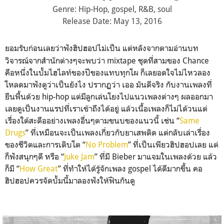
Genre: Hip-Hop, gospel, R&B, soul
Release Date: May 13, 2016
ยอมรับก่อนเลยว่าฟังฮิปฮอปไ
ม่เป็น แต่หลังจากตามอ่านบท
วิจารณ์
จากสำนักต่างๆจะพบว่า mixtape ชุดที่สามของ Chance
คือหนึ่งในบั้มไฮไลท์ของปีข
องแทบทุกโผ ก็เลยอดใจไม่ไหวลอง
โหลดมาฟั
งดูว่าเป็นยังไง ปรากฏว่า เออ มันดีจริง กับงานเพลงที่
ยืนพื้นด้วย hip-hop แต่มีลูกเล่นโยงไปแนวเพลงต่
างๆ ผลออกมา
เลยดูเป็นงานแรปที่เ
ราเข้าถึงได้อยู่ แล้วเนื้อเพลงก็ไม่ได้วนแต่
เรื่องใต้สะดืออย่างเพลงอื่
นๆตามขนบของแนวนี้ เช่น “
Same
Drugs
” ที่เหมือนจะเป็นเพลงเกี่ยวก
ับยาเสพติด แต่กลับเล่าเรื่อง
ของชีวิตแ
ละการเติบโต “
No Problem
” ที่เป็นเพียวฮิปฮอปเลย แต่
ก็ฟังสนุกๆดี หรือ “
Juke Jam
” ที่มี Bieber มาแจมในเพลงด้วย แล้ว
ก็มี “
How Great
” ที่ทำให้ได้รู้จักเพลง gospel ได้ดีมากขึ้น คอ
ฮิปฮอปควรจัดบั้มนี้มาลอง
ฟังให้ฟินกันดู