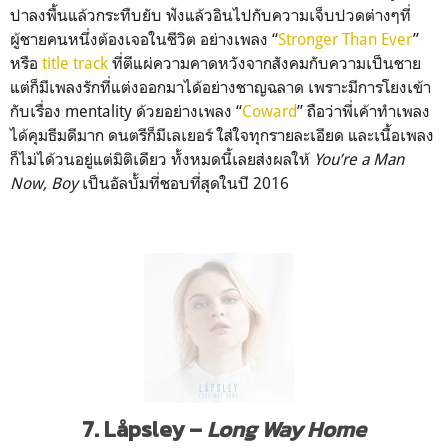
ปาลงพื้นแล้วกระทืบยับ ฟังแล้วอินไปกับความเจ็บปวด
ต่างๆที่
ผู้ชายคนหนึ่งต้องเ
จอในชีวิต อย่างเพลง “
Stronger Than Ever
”
หรือ
title track
ที่ตีแผ่ความคาดหวังจากสังค
มกับความเป็นชาย
แต่ก็มีเพลงรักที่แต่งออกมา
ได้อย่างชาญฉลาด เพราะมีการโยงเข้า
กับเรื่อง
mentality ด้วยอย่างเพลง “
Coward
” ถือว่าพี่เค้าทำเพลง
ได้คุมธ
ีมดีมาก ดนตรีก็มีเลเยอร์ ใส่ใจทุกรายละเอียด และเนื้อเพลง
ก็ไม่ได้วนอยู่
แต่มิติเดียว ทั้งหมดนี้เลยส่งผลให้
You’re a Man
Now, Boy
เป็นอัลบั้มที่ชอบที่สุดในป
ี 2016
7. Låpsley –
Long Way Home