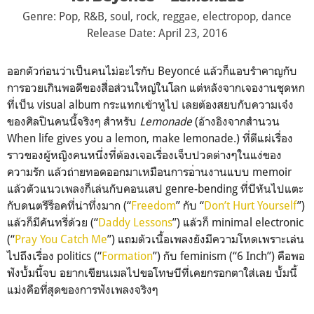
Genre: Pop, R&B, soul, rock, reggae, electropop, dance
Release Date: April 23, 2016
ออกตัวก่อนว่าเป็นคนไม่อะไร
กับ Beyoncé แล้วก็แอบรำคาญกับ
การอวยเกิ
นพอดีของสื่อส่วนใหญ่ในโลก แต่หลังจากเจองานชุดหก
ที่เป
็น visual album กระแทกเข้าหูไป เลยต้องสยบกับความเจ๋ง
ของศิ
ลปินคนนี้จริงๆ สำหรับ
Lemonade
(อ้างอิงจากสำนวน
When life gives you a lemon, make lemonade.) ที่ตีแผ่เรื่อง
ราวของผู้หญิงคนหนึ่งที่ต้องเจอเรื่องเจ
็บปวดต่างๆในแง่ของ
ความรัก แล้วถ่ายทอดออกมาเหมือนการอ
่านงานแบบ memoir
แล้วตัวแนวเพลงก็เล่นกับคอน
เสป genre-bending ที่บีหันไปแตะ
กับดนตรีร็อคท
ี่น่าทึ่งมาก (“
Freedom
” กับ “
Don’t Hurt Yourself
”)
แล้วก็มีคันทรี่ด้วย (“
Daddy Lessons
”) แล้วก็ minimal electronic
(“
Pray You Catch Me
”) แถมตัวเนื้อเพลงยังมีความโห
ดเพราะเล่น
ไปถึงเรื่อง politics (“
Formation
”) กับ feminism (“6 Inch”) คือพอ
ฟังบั้มนี้จบ อยากเขียนเมลไปขอโทษบีที่เค
ยกรอกตาใส่เลย บั้มนี้
แม่งคือที่สุดของการ
ฟังเพลงจริงๆ