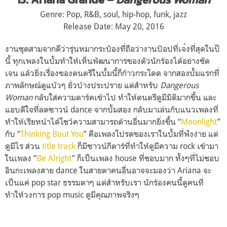
Genre: Pop, R&B, soul, hip-hop, funk, jazz
Release Date: May 20, 2016
งานชุดสามจากดีว่ารุ่นหมากร
ะป๋องที่ถือว่างานป๊อปที่เจ
๋งที่สุดในปี
นี้ ทุกเพลงในบั้มทำให้เห็นพัฒน
าการของตัวนักร้องได้อย่างช
ัด
เจน แล้วยิ่งเรื่องของดนตรีในบั
้มนี้ก็ก้าวกระโดด จากสองบั้มแรกที่
ภาพลักษณ์ด
ูแบ๊วๆ ยั่วบ้างประปราย แต่สำหรับ
Dangerous
Woman
กลับใส่ความดาร์คเข้าไป ทำให้ดนตรีดูมีมิติมากขึ้น และ
แอบดีใจที่ลดซาวน์ dance จากบั้มสอง กลับมาเล่นกับแนวเพลงที่
ทำใ
ห้เรียหน้าได้โชว์ความสามาร
ถด้านอื่นมากยิ่งขึ้น “
Moonlight
”
กับ “
Thinking Bout You
” คือเพลงโปรดของเราในบั้มที่
ฟังง่าย แต่
ดูมีไร ส่วน
title track
ก็มีซาวน์กีตาร์ที่ทำให้ดูม
ีความ rock เข้ามา
ในเพลง “
Be Alright
” ก็เป็นเพลง house ที่ชอบมาก ทั้งๆที่ไม่ชอบ
อินกะเพลงสาย
dance ในสายตาคนอื่นอาจจะมองว่า Ariana จะ
เป็นแค่ pop star ธรรมดาๆ แต่สำหรับเรา นักร้องคนนี้ดูคนที่
ทำให้วง
การ pop music ดูมีคุณภาพจริงๆ