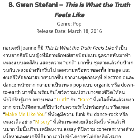
8. Gwen Stefani –
This Is What the Truth
Feels Like
Genre: Pop
Release Date: March 18, 2016
ก่อนจะมี Joanne ก็มี
This Is What the Truth Feels Like
ที่เป็น
งานจากศิลปินหญิงที่
มีภาพลักษณ์สายป๊อปแบบฉูดฉา
ดหันมาทำ
เพลงแบบลดสีสัน แสดงความ “ปกติ” มากขึ้น ชุดสามแล้วกับป้าเก
วนกับเพล
งอย่างที่เกริ่นไป ลดความหวือหวาของทั้ง image และ
ดนตรีให้ออกมาสบายๆมากขึ
้น จากงานชุดก่อนๆที่ electronic และ
dance หนักมาก กลายมาเป็นเพลง pop แบบ organic หรือ down-
to-earth มากขึ้น พร้อมกับโชว์ความเปราะบางขอ
งชีวิตให้คน
ฟังได้รับรู้มาก
อย่างเพลง “
Truth
” กับ “
Rare
” ที่เมโลดี้ฟังแล้วเหงา
มาก ชวนให้จิตตกแต่ก็มีหวังกับค
วามรักไปพร้อมๆกัน หรือเพลง
“
Make Me Like You
” ที่ฟังดูมีความ funk กับ dance-rock หรือ
เพลงเด็ดอย่าง “
Misery
” ที่เดินเพลงด้วยเสียงดีดนิ้
ว ฟังแล้วฟิ
นมาก บั้มนี้เปรียบเหมือนงาน essay ที่มีความ coherent ทางด้าน
เนื้อหาและดนตรีที่ด
ีมาก เอาไปฟังได้ง่ายๆไม่ต้องคิด
ไรมาก