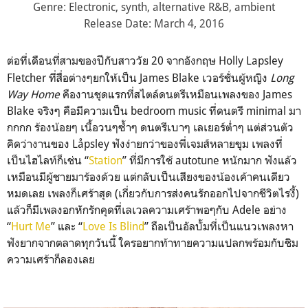
Genre: Electronic, synth, alternative R&B, ambient
Release Date: March 4, 2016
ต่อที่เดือนที่สามของปีกับส
าววัย 20 จากอังกฤษ Holly Lapsley
Fletcher ที่สื่อต่างๆยกให้เป็น James Blake เวอร์ชั่นผู้หญิง
Long
Way Home
คืองานชุดแรกที่สไตล์ดนตรีเ
หมือนเพลงของ James
Blake จริงๆ คือมีความเป็น bedroom music ที่ดนตรี minimal มา
กกกก ร้องน้อยๆ เนื้อวนๆซ้ำๆ ดนตรีเบาๆ เลเยอร์ต่ำๆ แต่ส่วนตัว
คิดว่างานของ Låpsley ฟังง่ายกว่าของพี่เจมส์หลาย
ขุม เพลงที่
เป็นไฮไลท์ก็เช่น “
Station
” ที่มีการใช้ autotune หนักมาก ฟังแล้ว
เหมือนมีผู้ชายมาร้อ
งด้วย แต่กลับเป็นเสียงของน้องเค้
าคนเดียว
หมดเลย เพลงก็เศร้าสุด (เกี่ยวกับการส่งคนรักออกไป
จากชีวิตไรงี้)
แล้วก็มีเพลงอกหักรักคุดที่
เลเวลความเศร้าพอๆกับ Adele อย่าง
“
Hurt Me
” และ “
Love Is Blind
” ถือเป็นอัลบั้มที่เป็นแนวเพ
ลงหา
ฟังยากจากตลาดทุกวันนี้
ใครอยากท้าทายความแปลกพร้อม
กับชิม
ความเศร้าก็ลองเลย