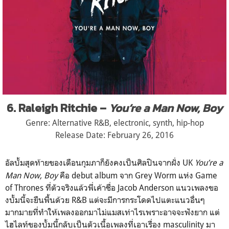
6. Raleigh Ritchie –
You’re a Man Now, Boy
Genre: Alternative R&B, electronic, synth, hip-hop
Release Date: February 26, 2016
อัลบั้มสุดท้ายของเดือนกุมภ
าก็ยังคงเป็นศิลปินจากฝั่ง UK
You’re a
Man Now, Boy
คือ debut album จาก Grey Worm แห่ง Game
of Thrones ที่ตัวจริงแล้วพี่เค้าชื่อ Jacob Anderson แนวเพลงขอ
งบั้มนี้จะยืนพื้น
ด้วย R&B แต่จะมีการกระโดดไปแตะแนวอื
่นๆ
มากมายที่ทำให้เพลงออกมา
ไม่แมสเท่าไรเพราะอาจจะฟังยาก แต่
ไฮไลท์ของบั้มนี้กลับเป็
นตัวเนื้อเพลงที่เอาเรื่อง masculinity มา