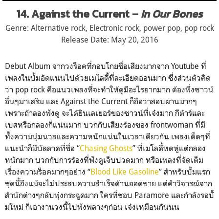
14. Against the Current –
In Our Bones
Genre: Alternative rock, Electronic rock, power pop, pop rock
Release Date: May 20, 2016
Debut Album จากวงร็อคที่กอบโกยชื่อเสีย
งมากจาก Youtube ที่
เพลงในบั้มอัดแน่นไปด้วย
เมโลดี้ที่ละเอียดอ่อนมาก ซึ่งส่วนตัวคิด
ว่า pop rock คือแนวเพลงที่จะทำให้ดูมีอะ
ไรยากมาก ต้องพึ่งซาวน์
อื่นๆมาเสริม และ Against the Current ก็ถือว่าสอบผ่านมากๆ
เพราะถ้าลองฟังดู จะได้ยินเลเยอร์ของซาวน์ที่เจ๋งมาก กีต้าร์และ
เบสหรือกลองก็แน่
นมาก บวกกับเสียงร้องของ frontwoman ที่มี
ทั้งความนุ่มนวลและควา
มหนักแน่นในเวลาเดียวกัน เพลงเด็ดๆที่
แนะนำก็มีบัลลา
ดที่ชื่อ “
Chasing Ghosts
” ที่เมโลดี้หดหู่แต่กลอง
หนัก
มาก บวกกับการร้องที่ฟังดูเจ็บป
วดมาก หรือเพลงที่จัดเต็ม
เรื่องคว
ามร็อคมากๆอย่าง “
Blood Like Gasoline
” สำหรับบั้มแรก
ชุดนี้ถึงแม้จ
ะไม่ประสบความสำเร็จด้านยอด
ขาย แต่คำวิจารณ์จาก
สำนักต่างๆก
ลับพุ่งกระฉูดมาก ใครที่ชอบ Paramore และกำลังรอบั้
มใหม่ ก็เอางานวงนี้ไปฟังพลางๆก่อ
น เจ๋งเหมือนกันนน