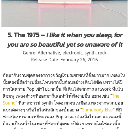
5. The 1975 –
I like it when you sleep, for
you are so beautiful yet so unaware of it
Genre: Alternative, electronic, synth, rock
Release Date: February 26, 2016
ถัดมากับงานชุดสองจากวงขวัญ
ใจประชาชนที่ชื่อยาวมาก เพลงใน
บั้มสองนี้ถือว่าเปลี
่ยนโทนจากบั้มก่อนอย่างเห็น
ได้ชัด เพราะได้มี
การใส่ความ Pop เข้าไปมากขึ้น ที่เห็นได้จากการ artwork ที่เน้น
สีชมพู เพลงต่างๆที่ออกมาก็เลยทำให
้ฟังง่ายขึ้น อย่างเช่น “
The
Sound
” ที่สาดซาวน์ synth โหดมากจนเหมือนเพลงจากพวกบอ
ย
แบนด์ต่างๆ หรือไฮไลท์หลักของบั้มอย่าง
“
Somebody Else
” ที่มี
ซาวน์แบบพวกเหยียดเพลง
Pop อาจจะต้องอึ้งไปเลย แต่เพลงนี้
ถือว่าเป็นหนึ่งใ
นเพลงที่ชอบที่สุดของปีด้วย
เพราะไม่ใช่แค่เนื้อ