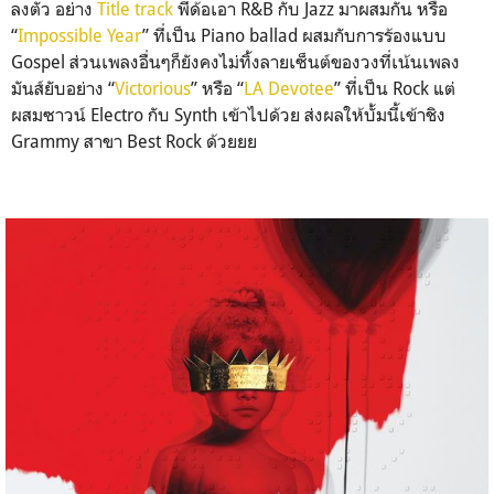
ลงตัว อย่าง
Title track
พี่ด้อเอา R&B กับ Jazz มาผสมกัน หรือ
“
Impossible Year
” ที่เป็น Piano ballad ผสมกับการร้องแบบ
Gospel ส่วนเพลงอื่นๆก็ยังคงไม่ทิ้
งลายเซ็นต์ของวงที่เน้นเพลง
มันส์ยับอย่าง “
Victorious
” หรือ “
LA Devotee
” ที่เป็น Rock แต่
ผสมซาวน์ Electro กับ Synth เข้าไปด้วย ส่งผลให้บั้มนี้เข้าชิง
Grammy สาขา Best Rock ด้วยยย