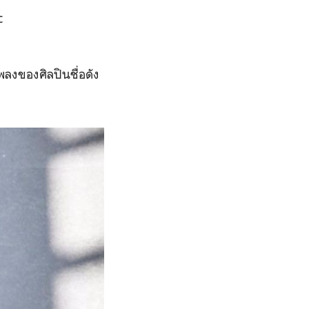
c
พลงของศิลปินชื่อดัง