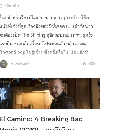
Cineflix
สั้นๆสำหรับใครที่ไม่อยากอ่านยาวๆนะครับ นี่คือ
หนังที่เจ๋งที่สุดเรื่องนึงของปีนี้เลยครับ! เล่าก่อนว่า
ผมต้องเปิด The Shining ดูอีกรอบเลย เพราะดูครั้ง
แรกก็นานจนลืมเนื้อหาไปหมดแล้ว กลัวว่าจะดู
Doctor Sleep ไม่รู้เรื่อง ซึ่งครั้งนี้ดูในเน็ตฟลิกซ์
เป็นฉบับ European Cut ยาวแค่ราวๆสองชั่วโมง
828
vividswift
แต่ครั้งแรกที่ด...
El Camino: A Breaking Bad
Movie (2019) - คนดีเดือด