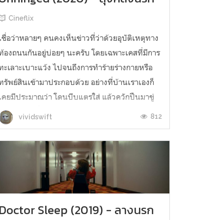
Cineflix
เชื่อว่าหลายๆ คนคงเห็นข่าวที่ว่าด้วยอุบัติเหตุทาง
ท้องถนนกันอยู่บ่อยๆ นะครับ โดยเฉพาะเคสที่มีการ
ทะเลาะเบาะแว้ง ไปจนถึงการทำร้ายร่างกายหรือ
ทรัพย์สินเข้ามาประกอบด้วย อย่างที่บ้านเราเองก็
เคยมีประมาณว่า โดนบีบแตรใส่ แล้วควักปืนมาขู่
อะไรแนวๆ นี้น่ะครับ บ่อยมากด้วย ซึ่ง Unhinged
812
vividswift
เองก็หยิบประเด็นที่ว่ามาเ...
Doctor Sleep (2019) - ลางนรก