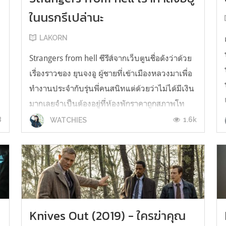
ในนรกรึเปล่านะ
LAKORN
Strangers from hell ซีรีส์จากเว็บตูนชื่อดังว่าด้วย
เรื่องราวของ ยุนจงอู ผู้ชายที่เข้าเมืองหลวงมาเพื่อ
ทำงานประจำกับรุ่นพี่คนสนิทแต่ด้วยว่าไม่ได้มีเงิน
้
มากเลยจำเป็นต้องอยู่ที่ห้องพักราคาถูกสภาพโท
รมๆ ห้องนอนที่มีพื้นที่เท่าแมวดิ้นตาย ใช้ห้องน่้ำ
8
1.6k
WATCHIES
และห้องครัวร่วมกันกับเพื่อนร่วมหอสุดพิลึกที่เต็ม
ไปด้วยความน...
Knives Out (2019) - ใครฆ่าคุณ