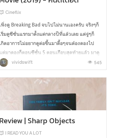
Cineflix
เพิ่งดู Breaking Bad จบไปไม่นานเองครับ จริงๆก็
เริ่มดูซีซั่นแรกมาตั้งแต่กลางปีที่แล้วเลย แต่จู่ๆก็
เกิดอาการไม่อยากดูต่อขึ้นมาดื้อๆจนต้องดองไป
แต่มาดองก็ตอนซีซั่น 5 ตอนเกือบสุดท้ายแล้ว มาดู
ตอนจบจริงๆก็หลายเดือนต่อมาเลยครับ (อยากย้อน
545
vividswift
กลับไปหยิกหน้าตัวเองมากว่าทำไมมึงไม่ยอมดูให้
จบ เหลือตอนเดียวเองแท้ๆ) ...
Review | Sharp Objects
I READ YOU A LOT