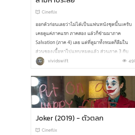
Cineflix
ออกตัวก่อนเลยว่าไม่ได้เป็นแฟนหนังชุดนี้นะครับ
เคยดูแค่ภาคแรก ภาคสอง แล้วก็ข้ามมาภาค
Salvation (ภาค 4) เลย แต่ที่ดูมาทั้งหมดก็ลืมใน
ส่วนของเนื้อหาไปแทบหมดแล้ว ส่วนภาค 3 กับ
Genisys นี่ยังไม่มีโอกาสได้ชมเลยครับ (แต่ก็อาจจะ
49
vividswift
ข้ามไปเลยเพราะหลายๆคนบอกว่าไม่ค่อยดีนัก)
Terminator 2: Judgment Day นี่ถือเป็นคว...
Joker (2019) - ตัวตลก
Cineflix