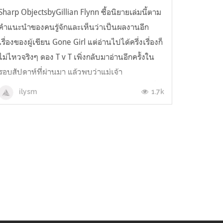
Sharp ObjectsbyGillian Flynn ซื้อนิยายเล่มนี้ตาม
คำแนะนำของคนรู้จักและเห็นว่าเป็นผลงานอีก
เรื่องของผู้เขียน Gone Girl แต่อ่านไปได้ครึ่งเรื่องก็
ไม่ไหวจริงๆ ดอง T v T เพิ่งกลับมาอ่านอีกครั้งใน
รอบสัปดาห์ที่ผ่านมา แล้วพบว่าแม่เจ้า
าาาาาาาาาาาาาาาาาาาาาา จากที่เคยคิดว่าชาตินี้
1.7k
ilysm
คงอ่านไม่จบแล้วก...