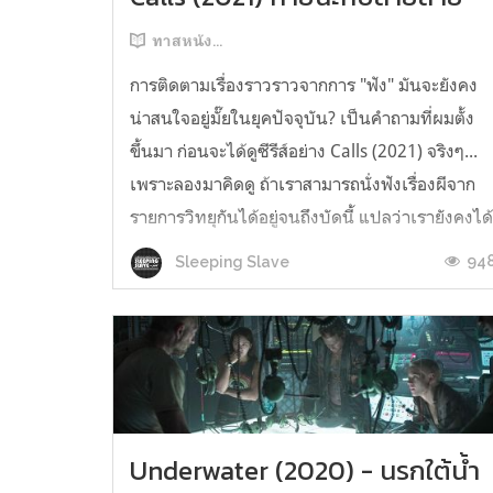
ทาสหนัง...
การติดตามเรื่องราวราวจากการ "ฟัง" มันจะยังคง
น่าสนใจอยู่มั๊ยในยุคปัจจุบัน? เป็นคำถามที่ผมตั้ง
ขึ้นมา ก่อนจะได้ดูซีรีส์อย่าง Calls (2021) จริงๆ...
เพราะลองมาคิดดู ถ้าเราสามารถนั่งฟังเรื่องผีจาก
รายการวิทยุกันได้อยู่จนถึงบัดนี้ แปลว่าเรายังคงได
ความบันเทิงจากการ "ฟัง" กันอยู่ แม้ว่าวิทยาการ
94
Sleeping Slave
การถ่ายทำภาพยน...
Underwater (2020) - นรกใต้น้ำ