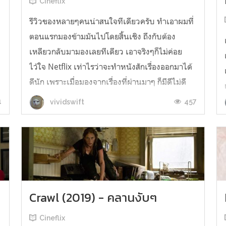
Cineflix
รีวิวของหลายๆคนน่าสนใจทีเดียวครับ ทำเอาผมที่
ตอนแรกมองข้ามมันไปโดยสิ้นเชิง ถึงกับต้อง
เหลียวกลับมามองเลยทีเดียว เอาจริงๆก็ไม่ค่อย
ไว้ใจ Netflix เท่าไรว่าจะทำหนังสักเรื่องออกมาได้
ดีนัก เพราะเมื่อมองจากเรื่องที่ผ่านมาๆ ก็มีดีไม่ดี
ผสมปนกันไปจนเริ่มรู้สึกระแวงการดูหนังไปเลย
1
457
vividswift
แต่กับ Eli นี้ผมค่อนข้างเซอร์ไพ...
Crawl (2019) - คลานงับๆ
Cineflix