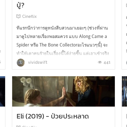
ปู่?
ง
Cineflix
ทีแรกนึกว่าการดูหนังสืบสวนมาเยอะๆ (ช่วงที่ผ่าน
มาดูไปหลายเรื่องพอสมควร แบบ Along Came a
Spider หรือ The Bone Collectorอะไรแนวๆนี้) จะ
ย
ทำให้เดาคนร้ายในเรื่องนี้ได้ง่ายขึ้น แต่เอาเข้าจริง
มันไม่ใช่เลยครับ เพราะที่ผมดูๆไปน่ะ มันเป็นหนัง
6
441
vividswift
สืบสวนดาดๆทั่วไป! ซึ่งไม่ใช่กับ Knives Out ที่ผู้
กำกับเค้าก็ออกตัวมาเ...
Eli (2019) - ป่วยประหลาด