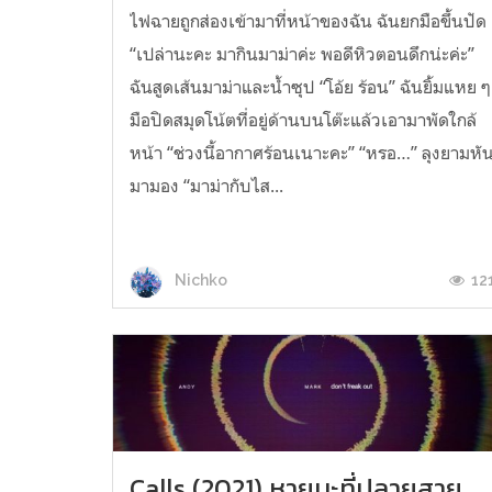
ไฟฉายถูกส่องเข้ามาที่หน้าของฉัน ฉันยกมือขึ้นปัด
“เปล่านะคะ มากินมาม่าค่ะ พอดีหิวตอนดึกน่ะค่ะ”
ฉันสูดเส้นมาม่าและน้ำซุป “โอ้ย ร้อน” ฉันยิ้มแหย ๆ
มือปิดสมุดโน้ตที่อยู่ด้านบนโต๊ะแล้วเอามาพัดใกล้
หน้า “ช่วงนี้อากาศร้อนเนาะคะ” “หรอ…” ลุงยามหั
มามอง “มาม่ากับไส...
12
Nichko
Calls (2021) หายนะที่ปลายสาย