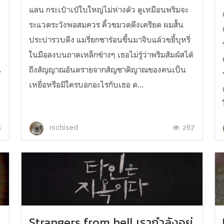
แลน กระเป๋าเป้ใบใหญ่ไม่ห่างตัว ดูเหมือนพริมจะ
ระแวดระวังพอสมควร คิ้วขมวดตึงเครียด ผมสั้น
ประบ่ารวบตึง แมรี่ยกชาร้อนขึ้นมาจิบแล้วขยี้บุหรี่
ในมือลงบนถาดเหล็กข้างๆ เธอไม่รู้ว่าพริมสัมผัสได้
น
ถึงสัญญาณอันตรายจากสัญชาติญาณของคนเป็น
เหยื่อหรือมีใครบอกอะไรกับเธอ ด...
1
267
nichised
Strangers from hell เรากำลังอยู่