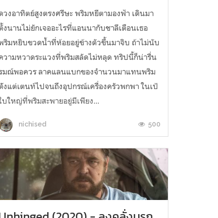
ดวงอาทิตย์สูงตรงศรีษะ พริมหยีตามองฟ้า เดินมา
ตั้งนานไม่ยักเจออะไรที่แอนนากับชาลีเตือนเธอ
พริมหยิบขวดน้ำที่ห้อยอยู่ข้างตัวขึ้นมาจิบ ถ้าไม่นับ
ความหวาดระแวงที่พริมสลัดไม่หลุด ทริปนี้ก็น่ารื่น
รมณ์พอควร ลาคแลนแบกของจำนวนมาแทนพริม
ต้ังแต่เตนท์ไปจนถึงอุปกรณ์เครื่องครัวพกพา ในเป้
ใบใหญ่ที่พริมสะพายอยู่มีเพียง...
500
nichised
Unhinged (2020) - ลุงคลั่งนรก