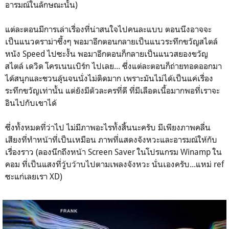
อารมณ์ในลักษณะนั้น)
แต่ละตอนมีการเล่าเรื่องที่น่าสนใจไปคนละแบบ ตอนนึงอาจจะ
เป็นแนวดราม่าซึ้งๆ พอมาอีกตอนกลายเป็นแนวระทึกขวัญสไตล์
หนัง Speed ไปซะงั้น พอมาอีกตอนก็กลายเป็นแนวสยองขวัญ
สไตล์ เดวิด โครเนนเบิร์ก ไปเลย... ซึ่งแต่ละตอนก็ถ่ายทอดออกมา
ได้สนุกและชวนลุ้นจนนั่งไม่ติดมาก เพราะมันไม่ได้เป็นแค่เรื่อง
ระทึกขวัญเท่านั้น แต่ยังมีตัวละครที่ดี ที่มีเลือดเนื้อมากพอที่เราจะ
อินไปกับเขาได้
ซึ่งทั้งหมดที่ว่าไป ไม่มีภาพอะไรทั้งสิ้นนะครับ มีเพียงภาพคลื่น
เสียงที่ทำหน้าที่เป็นเหมือน ภาพที่แสดงจังหวะและอารมณ์ให้กับ
เรื่องราว (ลองนึกถึงหน้า Screen Saver ในโปรแกรม Winamp ใน
คอม ที่เป็นแสงที่วู้บว้าบไปตามเพลงจังหวะ นั่นเองครับ...แหม่ ref
ซะแก่เลยเรา XD)