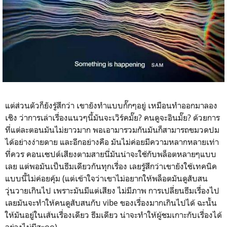
แต่ส่วนตัวก็ยังรู้สึกว่า เขายังทำแบบกั๊กๆอยู่ เหมือนทำออกมาลอง
เชิง ว่าการเล่าเรื่องแนวๆนี้มันจะเวิร์คมั๊ย? คนดูจะอินมั๊ย? ด้วยการ
ที่แต่ละตอนมันไม่ยาวมาก พอเอามารวมกันมันก็สามารถขมวดปม
ได้อย่างง่ายดาย และอีกอย่างคือ มันไม่ค่อยมีความหลากหลายเท่า
ที่ควร คอนเซปต์เสียงตามสายนี่มันน่าจะใช้กับพล็อตหลายๆแบบ
เลย แต่พอมันเป็นธีมเดียวกันทุกเรื่อง เลยรู้สึกว่าเขายังใช้เทคนิค
แบบนี้ไม่ค่อยคุ้ม (แต่เข้าใจว่าเขาไม่อยากให้พล็อตมันดูสับสน
วุ่นวายเกินไป เพราะมันมีแต่เสียง ไม่มีภาพ การเปลี่ยนธีมเรื่องไป
เลยมันจะทำให้คนดูสับสนกับ vibe ของเรื่องมากเกินไปได้ ฉะนั้น
ให้มันอยู่ในเส้นเรื่องเดียว ธีมเดียว น่าจะทำให้ผู้ชมเกาะกับเรื่องได้
อย่างไม่มีสะดุด)