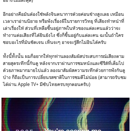
อีกอย่างคือมันต้องใช้พลังจินตนาการด้วยค่อนข้างสูงเลย เหมือน
เวลาเราอ่านนิยาย หรือฟังเรื่องผีในรายการวิทยุ ที่เสียงทำหน้าที่
เล่าเรื่องให้ ส่วนที่เหลือขึ้นอยู่ภาพในหัวของแต่ละคนแล้วว่าจะ
ทำงานต่อเสียงที่ได้ยินยังไง ซึ่งก็ขึ้นอยู่กับแต่ละคน ฉะนั้นถ้าใคร
ชอบอะไรที่มันชัดเจน เห็นจะๆ อาจจะรู้สึกไม่อินได้ครับ
ทั้งนี้ทั้งนั้น ผมก็อยากให้ทุกท่านลองสัมผัสประสบการณ์เสียงตาม
สายสุดระทึกนี้กันดู หลังจากเราผ่านการชมหนังและซีรีส์ที่เต็มไป
ด้วยภาพมากมายไปแล้ว ลองมาสัมผัสความระทึกด้วยการฟังกันดู
บ้าง ก็ถือเป็นการเปลี่ยนรสชาติในการชมดีไม่น้อย (สามารถรับชม
ได้ผ่าน Apple TV+ มีซับไทยครบทุกตอนครับ)