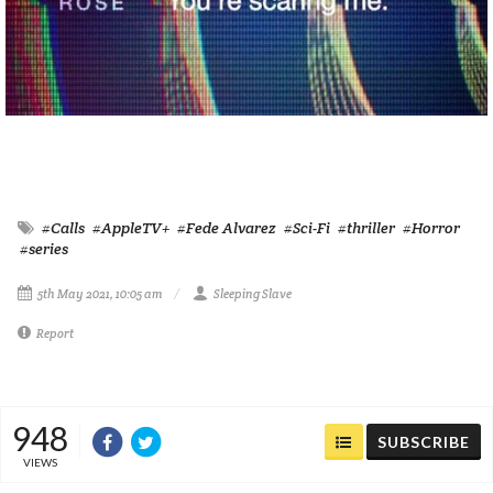
#Calls
#AppleTV+
#Fede Alvarez
#Sci-Fi
#thriller
#Horror
#series
5th May 2021, 10:05 am
Sleeping Slave
Report
948
SUBSCRIBE
VIEWS