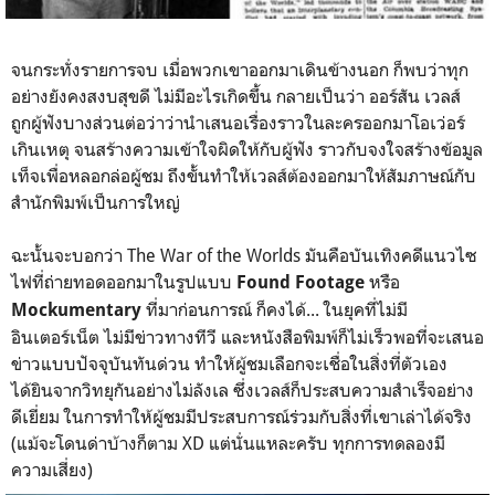
จนกระทั่งรายการจบ เมื่อพวกเขาออกมาเดินข้างนอก ก็พบว่าทุก
อย่างยังคงสงบสุขดี ไม่มีอะไรเกิดขึ้น กลายเป็นว่า ออร์สัน เวลส์
ถูกผู้ฟังบางส่วนต่อว่าว่านำเสนอเรื่องราวในละครออกมาโอเว่อร์
เกินเหตุ จนสร้างความเข้าใจผิดให้กับผู้ฟัง ราวกับจงใจสร้างข้อมูล
เท็จเพื่อหลอกล่อผู้ชม ถึงขั้นทำให้เวลส์ต้องออกมาให้สัมภาษณ์กับ
สำนักพิมพ์เป็นการใหญ่
ฉะนั้นจะบอกว่า The War of the Worlds มันคือบันเทิงคดีแนวไซ
ไฟที่ถ่ายทอดออกมาในรูปแบบ
หรือ
Found Footage
ที่มาก่อนการณ์ ก็คงได้... ในยุคที่ไม่มี
Mockumentary
อินเตอร์เน็ต ไม่มีข่าวทางทีวี และหนังสือพิมพ์ก็ไม่เร็วพอที่จะเสนอ
ข่าวแบบปัจจุบันทันด่วน ทำให้ผู้ชมเลือกจะเชื่อในสิ่งที่ตัวเอง
ได้ยินจากวิทยุกันอย่างไม่ลังเล ซึ่งเวลส์ก็ประสบความสำเร็จอย่าง
ดีเยี่ยม ในการทำให้ผู้ชมมีประสบการณ์ร่วมกับสิ่งที่เขาเล่าได้จริง
(แม้จะโดนด่าบ้างก็ตาม XD แต่นั่นแหละครับ ทุกการทดลองมี
ความเสี่ยง)