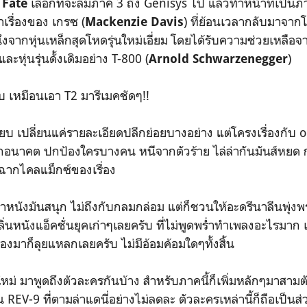
เลือกที่จะลืมภาค 3 ถึง Genisys ไป แล้วทำหน้าที่เป็
 Fate
เรื่องของ เกรซ (
) ที่ย้อนเวลากลับมาจาก
Mackenzie Davis
จากหุ่นเหล็กสุดโหดรุ่นใหม่เอี่ยม โดยได้รับความช่วยเหลือจ
 และหุ่นรุ่นดั้งเดิมอย่าง T-800 (
)
Arnold Schwarzenegger
บ เหมือนเอา T2 มารีเมคชัดๆ!!
ี๊ยบ เปลี่ยนแค่รายละเอียดปลีกย่อยบางอย่าง แต่โครงเรื่องกับ 
ากอนาคต ปกป้องใครบางคน หนีจากตัวร้าย ไล่ล่ากันมันส์หยด 
็นฉากไคลแม็กซ์ของเรื่อง
ว่าหนังมันสนุก ไม่ถึงกับกลมกล่อม แต่ก็ชวนให้อะดรีนาลีนพ
ลิ่นหนังแอ็คชั่นยุคเก่าๆเลยครับ ที่ไม่พูดพร่ำทำเพลงอะไรมาก 
เรื่องมาก็ลุยแหลกเลยครับ ไม่มีอ้อมค้อมใดๆทั้งสิ้น
ม่ มาพูดถึงตัวละครกันบ้าง สำหรับภาคนี้ก็เพิ่มหลักๆมาสามตัว 
 REV-9 ที่ตามล่าแดนี่อย่างไม่ลดละ ตัวละครเหล่านี้ก็ถือเป็นส่ว