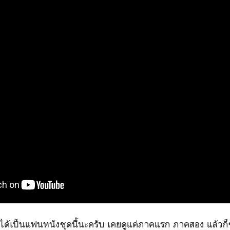
่ได้เป็นแฟนหนังชุดนี้นะครับ เคยดูแค่ภาคแรก ภาคสอง แล้วก