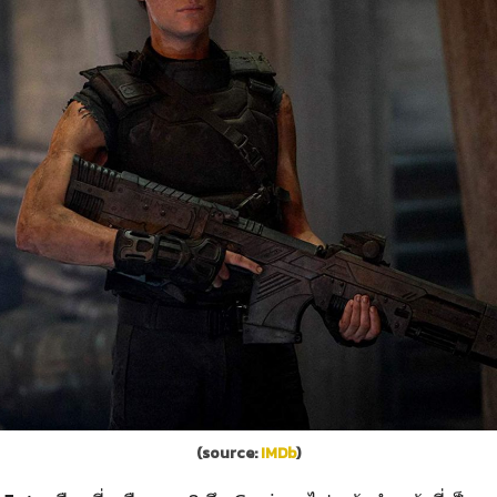
(source:
IMDb
)