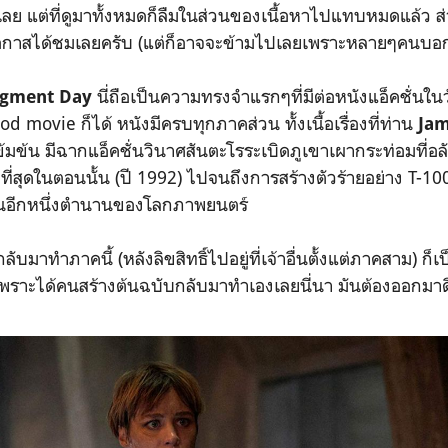
เลย แต่ที่ดูมาทั้งหมดก็ลืมในส่วนของเนื้อหาไปแทบหมดแล้ว ส
มีโอกาสได้ชมเลยครับ (แต่ก็อาจจะข้ามไปเลยเพราะหลายๆคนบอกว
นี่ถือเป็นความทรงจำแรกๆที่มีต่อหนังแอ็คชั่นใน
dgment Day
od movie ก็ได้ หนังมีครบทุกภาคส่วน ทั้งเนื้อเรื่องที่ท่าน
Ja
ข้มข้น มีฉากแอ็คชั่นวินาศสันตะโรระเบิดภูเขาเผากระท่อมที่อ
อะที่สุดในตอนนั้น (ปี 1992) ไปจนถึงการสร้างตัวร้ายอย่าง T-1
นอีกหนึ่งตำนานของโลกภาพยนตร์
ลับมาทำภาคนี้ (หลังลิขสิทธิ์ไปอยู่ที่เจ้าอื่นตั้งแต่ภาคสาม) ก็เ
เพราะได้คนสร้างต้นฉบับกลับมาทำเองเลยนี่นา มันต้องออกมา