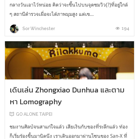
กลางวันเอาไว้หน่อย คิดว่าจะขึ้นไปบนจุดชมวิว(?)ที่อยู่ใกล้
ๆ สถานีตำรวจเผื่อจะได้ภาพมุมสูง แต่เข...
194
Sor Winchester
เดินเล่น Zhongxiao Dunhua และตาม
หา Lomography
GO ALONE TAIPEI
ชมงานศิลป์จนสาแก่ใจแล้ว เสียเงินกับของที่ระลึกแล้ว ท้อง
ก็เริ่มร้องขึ้นมานิดนึง เราเดินออกมาผ่านโซนของ San-X ที่