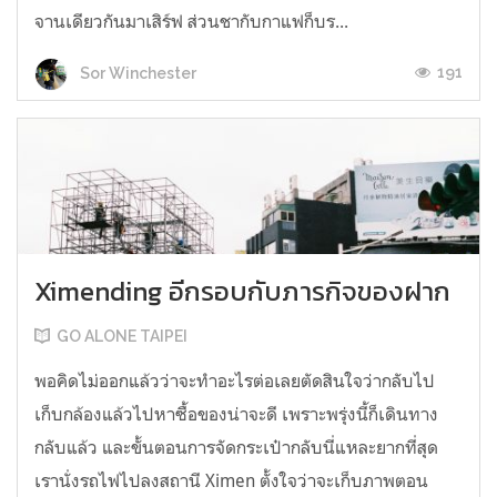
จานเดียวกันมาเสิร์ฟ ส่วนชากับกาแฟก็บร...
191
Sor Winchester
Ximending อีกรอบกับภารกิจของฝาก
GO ALONE TAIPEI
พอคิดไม่ออกแล้วว่าจะทำอะไรต่อเลยตัดสินใจว่ากลับไป
เก็บกล้องแล้วไปหาซื้อของน่าจะดี เพราะพรุ่งนี้ก็เดินทาง
กลับแล้ว และขั้นตอนการจัดกระเป๋ากลับนี่แหละยากที่สุด
เรานั่งรถไฟไปลงสถานี Ximen ตั้งใจว่าจะเก็บภาพตอน