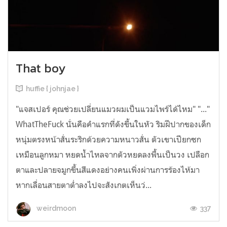
That boy
huffie { johnjae }
"แจสเปอร์ คุณช่วยเปลี่ยนแมวผมเป็นแวมไพร์ได้ไหม" "..."
WhatTheFuck นั่นคือคำแรกที่ดังขึ้นในหัว ริมฝีปากของเด็ก
หนุ่มตรงหน้าสั่นระริกด้วยความหนาวสั่น ตัวเขาเปียกซก
เหมือนลูกหมา หยดน้ำไหลจากตัวหยดลงพื้นเป็นวง เปลือก
ตาและปลายจมูกขึ้นสีแดงอย่างคนเพิ่งผ่านการร้องไห้มา
หากเลื่อนสายตาต่ำลงไปจะสังเกตเห็นว่...
337
weirdmoon