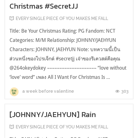
Christmas #SecretJJ
EVERY SINGLE PIECE OF YOU MAKES ME FALL
Title: Be Your Christmas Rating: PG Fandom: NCT
Categories: M/M Relationship: JOHNNY/JAEHYUN
Characters: JOHNNY, JAEHYUN Note: บทความนี้เป็น
ส่วนหนึ่งของโปรเจ็กต์ #secretjj เจ้าของรีเควสต์คือคุณ
@264okeydokey –––––––––––––––––––– “love without
‘love’ word” เพลง All I Want For Christmas Is ...
303
a week before valentine
[JOHNNY/JAEHYUN] Rain
EVERY SINGLE PIECE OF YOU MAKES ME FALL