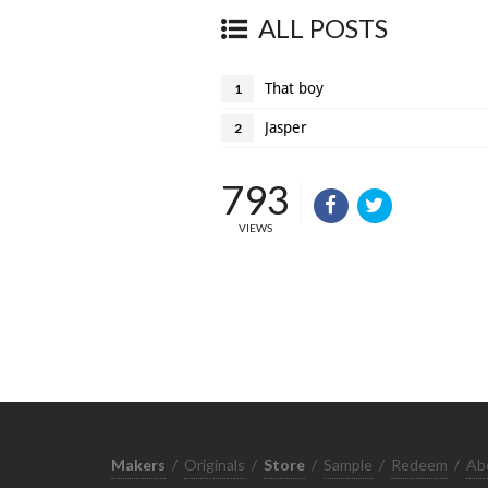
ALL POSTS
That boy
1
Jasper
2
793
VIEWS
Makers
/
Originals
/
Store
/
Sample
/
Redeem
/
Ab