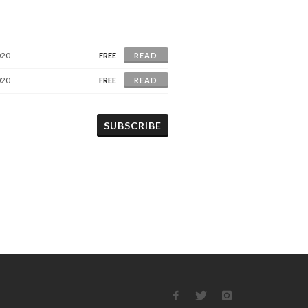
020
FREE
READ
020
FREE
READ
SUBSCRIBE