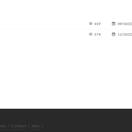
419
09/10/2
374
11/10/2
out
/
Contact
/
Jobs
/