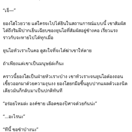
“เจ็—”
ยองโฮโวยวาย แต่ใครจะไปได้ยินในสถานการณ์แบบนี้ เขาสัมผัส
ได้ถึงริมฝีปากเย็นเฉียบของยุนโอที่สัมผัสอยู่ข้างคอ เรี่ยวแรง
ราวกับจะหายไปได้ทุกเมื่อ
ยุนโอหัวเราะในคอ ดูสะใจที่จะได้ฆ่าเขาให้ตาย
ถ้าเพียงแต่เขาเป็นมนุษย์ล่ะก็นะ
คราวนี้ยองโฮเป็นฝ่ายหัวเราะบ้าง เขาหัวเราะจนยุนโอต้องถอน
เขี้ยวออกมาด้วยความงุนงง ยองโฮยกมือขึ้นลูบปากแผลตัวเองนิด
เดียวมันก็กลับมาเป็นปกติทันที
“อร่อยไหมล่ะ องค์ชาย เลือดของปิศาจด้วยกันน่ะ”
“…อะไรนะ”
“ทีนี้ ขอข้าบ้างนะ”