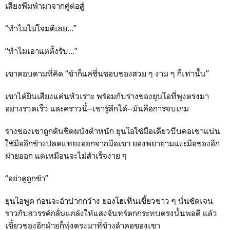
เสียงพึมพำมาจากคู่ต่อสู้
“ทำไมไม่โจมตีเลย...”
“ทำไมเอาแต่ตั้งรับ...”
เขาตอบตามที่คิด “ข้าก็แค่ชื่นชอบของสวย ๆ งาม ๆ ก็เท่านั้น”
เขาได้ยินเสียงแค่นหัวเราะ พร้อมกับร่างของยุนโอที่พุ่งตรงมา
อย่างรวดเร็ว และคราวนี้--เขารู้สึกได้--มันคือการจบเกม
ร่างของเขาถูกดันชิดผนังตำหนัก ยุนโอใช้มือเดียวบีบคอเขาแน่น
ใช้มืออีกข้างปลดแทยงออกจากมือเขา ยองพยายามแงะมือของอีก
ฝ่ายออก แต่เหมือนจะไม่สำเร็จง่าย ๆ
“อย่าดูถูกข้า”
ยุนโอพูด ก่อนจะอ้าปากกว้าง ยองโฮเห็นเขี้ยวขาว ๆ นั่นชัดเจน
ราวกับสวรรค์กลั่นแกล้งให้แสงจันทร์ตกกระทบตรงนั้นพอดี แล้ว
เขี้ยวของอีกฝ่ายก็พุ่งตรงมาที่ข้างลำคอของเขา