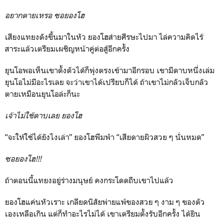
อยากตายเหรอ ซอยองโฮ
เสียงแทยงดังขึ้นมาในหัว ยองโฮส่ายศีรษะไปมา ไล่ความคิดไร้
สาระแล้วเตรียมเผชิญหน้าคู่ต่อสู้อีกครั้ง
ยุนโอพอเห็นเขาตั้งตัวได้ก็พุ่งตรงเข้ามาอีกรอบ เขามีดาบหนึ่งเล่ม
ยุนโอไม่มีอะไรเลย จะว่าเขาได้เปรียบก็ได้ ถ้าเขาไม่กลัวเจ็บกลัว
ตายเหมือนยุนโอล่ะก็นะ
เจ้าไม่ใช้ดาบเลย ยองโฮ
“จะให้ใช้ได้ยังไงเล่า” ยองโฮพึมพำ “เสียดายผิวสวย ๆ นั่นหมด”
ซอยองโฮ!!!
ถ้าตอนนี้แทยงอยู่ร่างมนุษย์ คงกระโดดถีบเขาไปแล้ว
ยองโฮแค่นหัวเราะ เกลียดนิสัยพ่ายแพ้ของสวย ๆ งาม ๆ ของตัว
เองเหลือเกิน แต่ก็ทำอะไรไม่ได้ เขาเตรียมตั้งรับอีกครั้ง ได้ยิน