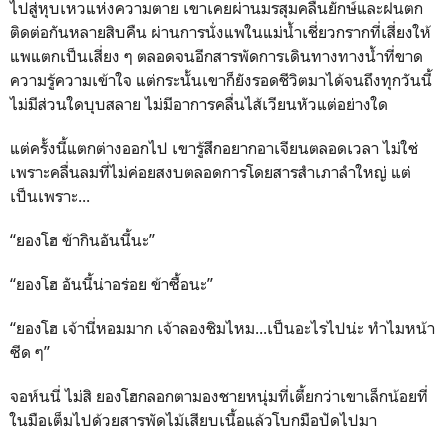
ไปสู่หุบเหวแห่งความตาย เขาเคยผ่านมรสุมคลื่นยักษ์และฝนตก
ติดต่อกันหลายสิบคืน ผ่านการนั่งแพในแม่น้ำเชี่ยวกรากที่เสี่ยงให้
แพแตกเป็นเสี่ยง ๆ ตลอดจนอีกสารพัดการเดินทางทางน้ำที่ขาด
ความรู้ความเข้าใจ แต่กระนั้นเขาก็ยังรอดชีวิตมาได้จนถึงทุกวันนี้
ไม่มีส่วนใดบุบสลาย ไม่มีอาการคลื่นไส้เวียนหัวแต่อย่างใด
แต่ครั้งนี้แตกต่างออกไป เขารู้สึกอยากอาเจียนตลอดเวลา ไม่ใช่
เพราะคลื่นลมที่ไม่ค่อยสงบตลอดการโดยสารสำเภาลำใหญ่ แต่
เป็นเพราะ...
“ยองโฮ ข้ากินอันนี้นะ”
“ยองโฮ อันนี้น่าอร่อย ข้าซื้อนะ”
“ยองโฮ เจ้านี่หอมมาก เจ้าลองชิมไหม...เป็นอะไรไปน่ะ ทำไมหน้า
ซีด ๆ”
จอห์นนี่ ไม่สิ ยองโฮกลอกตามองชายหนุ่มที่เตี้ยกว่าเขาเล็กน้อยที่
ในมือเต็มไปด้วยสารพัดไม้เสียบเนื้อแล้วโบกมือปัดไปมา