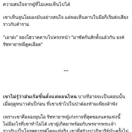
ความสนใจจากผู้ที่ไม่เคยเห็นไปได้
เขาเห็นยุนโอมองมันอย่างสนใจ แต่พอเห็นดาบในมือก็เริ่มส่งเสียง
ราวกับคำราม
“เอาล่ะ” ยองโฮวาดดาบไปตรงหน้า “มาซัดกันสักตั้งแล้วกัน องค์
รัชทายาทผีดูดเลือด”
––
บางทีอาจจะเป็นตอนนั้น
เขาไม่รู้ว่ามันเริ่มขึ้นตั้งแต่ตอนไหน
เมื่อฤดูหนาวต้นปีก่อน ที่เขาเข้าไปในป่าต้องห้ามเพียงลำพัง
เพราะเขาคือจองยุนโอ รัชทายาทผู้เก่งกาจที่สุดของนครแห่งนี้
ไม่มีอะไรที่เขาทำไม่ได้ เขาผู้เกิดมาพร้อมกับพรจากพระเจ้า
ราวกับเป็นโอรสสวรรค์โดยแท้จริง เขาที่สร้างปาฏิหาริย์นับครั้งไม่