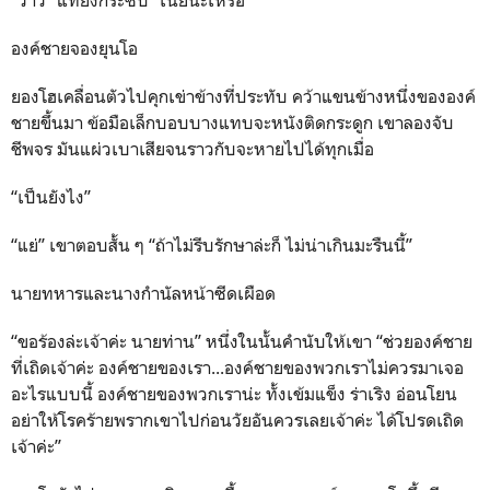
“ว้าว” แทยงกระซิบ “เนี่ยน่ะเหรอ”
องค์ชายจองยุนโอ
ยองโฮเคลื่อนตัวไปคุกเข่าข้างที่ประทับ คว้าแขนข้างหนึ่งขององค์
ชายขึ้นมา ข้อมือเล็กบอบบางแทบจะหนังติดกระดูก เขาลองจับ
ชีพจร มันแผ่วเบาเสียจนราวกับจะหายไปได้ทุกเมื่อ
“เป็นยังไง”
“แย่” เขาตอบสั้น ๆ “ถ้าไม่รีบรักษาล่ะก็ ไม่น่าเกินมะรืนนี้”
นายทหารและนางกำนัลหน้าซีดเผือด
“ขอร้องล่ะเจ้าค่ะ นายท่าน” หนึ่งในนั้นคำนับให้เขา “ช่วยองค์ชาย
ที่เถิดเจ้าค่ะ องค์ชายของเรา...องค์ชายของพวกเราไม่ควรมาเจอ
อะไรแบบนี้ องค์ชายของพวกเราน่ะ ทั้งเข้มแข็ง ร่าเริง อ่อนโยน
อย่าให้โรคร้ายพรากเขาไปก่อนวัยอันควรเลยเจ้าค่ะ ได้โปรดเถิด
เจ้าค่ะ”