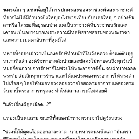
ราชวงศ์
นครเล็ก ๆ แห่งนี้อยู่ใต้การปกครองของราชวงศ์จอง
ที่อาจไม่ได้มีอำนาจยิ่งใหญ่อะไรหากเทียบกับนครใหญ่ ๆ อย่างชิล
ลาหรือ โครยอที่อยู่รอบข้าง แต่เป็นราชวงศ์ที่ประชาชนรักและ
เคารพเป็นอย่างมากเพราะความมีทศพิธราชธรรมของพระราชา
และความเมตตาอันหาที่สุดมิได้
ทหารทั้งสองเล่าว่าเป็นองครักษ์ทำหน้าที่ในวังหลวง ตั้งแต่ต้นฤดู
หนาวที่แล้ว องค์รัชทายาทล้มป่วยและยังคงไม่หายจนถึงทุกวันนี้
หมอกี่คนถวายการรักษาก็ไม่ช่วยให้พระอาการดีขึ้น จนฝ่าบาทถอด
พระทัย ล้มเลิกทุกการรักษาและได้แต่ประคองพระอาการให้ทรงตัว
ไปเรื่อย ๆ โดยให้หมอหลวงคอยถวายโอสถตามอาการ แต่สองสาม
วันมานี้พระอาการทรุดลง ทำให้สถานการณ์ไม่ค่อยดี
“แล้วเรื่องผีดูดเลือด...?”
แทยงเป็นคนถาม ขณะที่ทั้งสองนำทางพวกเขาไปสู่วังหลวง
“ช่วงนี้มีผีดูดเลือดออกอาละวาด” นายทหารคนหนึ่งเล่า “มันคร่า