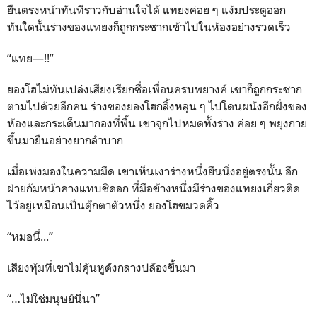
ยืนตรงหน้าทันทีราวกับอ่านใจได้ แทยงค่อย ๆ แง้มประตูออก
ทันใดนั้นร่างของแทยงก็ถูกกระชากเข้าไปในห้องอย่างรวดเร็ว
“แทย—!!”
ยองโฮไม่ทันเปล่งเสียงเรียกชื่อเพื่อนครบพยางค์ เขาก็ถูกกระชาก
ตามไปด้วยอีกคน ร่างของยองโฮกลิ้งหลุน ๆ ไปโดนผนังอีกฝั่งของ
ห้องและกระเด็นมากองที่พื้น เขาจุกไปหมดทั้งร่าง ค่อย ๆ พยุงกาย
ขึ้นมายืนอย่างยากลำบาก
เมื่อเพ่งมองในความมืด เขาเห็นเงาร่างหนึ่งยืนนิ่งอยู่ตรงนั้น อีก
ฝ่ายก้มหน้าคางแทบชิดอก ที่มือข้างหนึ่งมีร่างของแทยงเกี่ยวติด
ไว้อยู่เหมือนเป็นตุ๊กตาตัวหนึ่ง ยองโฮขมวดคิ้ว
“หมอนี่...”
เสียงทุ้มที่เขาไม่คุ้นหูดังกลางปล้องขึ้นมา
“…ไม่ใช่มนุษย์นี่นา”