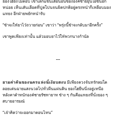
ยองโฮยังไม่ตอบ เขาเลิกแขนเสื้อนอนขององค์ชายยุนโอขึ้นอีก
หน่อย เห็นเส้นเลือดที่ปูดโปนจนผิดปกติอยู่ตรงหน้าก็เหลือบมอง
แทยง อีกฝ่ายพยักหน้ารับ
“ข้าจะให้ยาไว้ถวายก่อน” เขาว่า “พรุ่งนี้ข้าจะกลับมาอีกครั้ง”
เขาพูดเพียงเท่านั้น แล้วมอบยาไว้ให้พวกนางกำนัล
––
มีเพียงดวงจันทร์กลมโต
ยามค่ำคืนของนครแห่งนี้เงียบสงบ
ลอยเด่นฉายแสงนวลไปทั่วผืนแผ่นดิน ยองโฮยืนนิ่งอยู่เหนือ
หลังคาตำหนักองค์ชายรัชทายาท ข้าง ๆ กันคือแทยงที่นั่งยอง ๆ
สบายอารมณ์
“เจ้าคิดว่าจะออกมาตอนไหน”