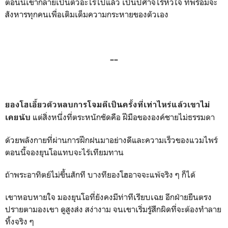
ตอนนี้เขากลายเป็นตัวอะไรไปแล้ว เป็นปิศาจไร้หัวใจ ที่พร้อมจะ
สังหารทุกคนเพื่อเติมเต็มความกระหายของตัวเอง
––
ยองโฮเอี้ยวตัวหลบการโจมตีเป็นครั้งที่เท่าไหร่แล้วเขาไม่
แต่สิ่งหนึ่งที่ตระหนักชัดคือ ฝีมือขององค์ชายไม่ธรรมดา
เคยนับ
ด้วยพลังกายที่ผ่านการฝึกฝนมาอย่างดีและความเร็วของแวมไพร์
ตอนนี้จองยุนโอแทบจะไร้เทียมทาน
ถ้าพระอาทิตย์ไม่ขึ้นสักที บางทียองโฮอาจจะแพ้จริง ๆ ก็ได้
เขาหอบหายใจ มองยุนโอที่ยังคงมีท่าทีเรียบเฉย อีกฝ่ายยืนตรง
ปรายตามองเขา ดูสูงส่ง สง่างาม จนเขาเริ่มรู้สึกผิดที่จะต้องทำลาย
ทิ้งจริง ๆ