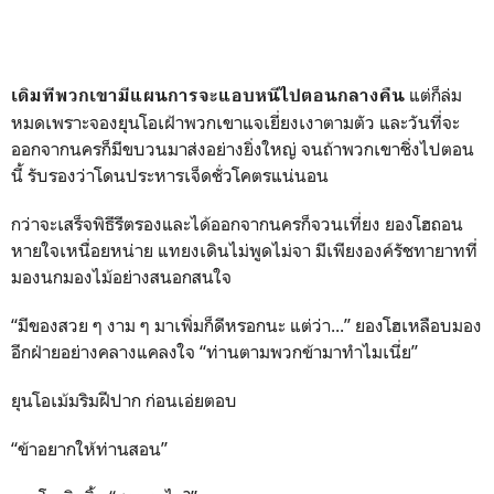
แต่ก็ล่ม
เดิมทีพวกเขามีแผนการจะแอบหนีไปตอนกลางคืน
หมดเพราะจองยุนโอเฝ้าพวกเขาแจเยี่ยงเงาตามตัว และวันที่จะ
ออกจากนครก็มีขบวนมาส่งอย่างยิ่งใหญ่ จนถ้าพวกเขาชิ่งไปตอน
นี้ รับรองว่าโดนประหารเจ็ดชั่วโคตรแน่นอน
กว่าจะเสร็จพิธีรีตรองและได้ออกจากนครก็จวนเที่ยง ยองโฮถอน
หายใจเหนื่อยหน่าย แทยงเดินไม่พูดไม่จา มีเพียงองค์รัชทายาทที่
มองนกมองไม้อย่างสนอกสนใจ
“มีของสวย ๆ งาม ๆ มาเพิ่มก็ดีหรอกนะ แต่ว่า...” ยองโฮเหลือบมอง
อีกฝ่ายอย่างคลางแคลงใจ “ท่านตามพวกข้ามาทำไมเนี่ย”
ยุนโอเม้มริมฝีปาก ก่อนเอ่ยตอบ
“ข้าอยากให้ท่านสอน”