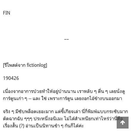
FIN
––
[รีโพสต์จาก fictionlog]
190426
เนื่องจากอาการป่วยทำให้อยู่บ้านนาน เราหลับ ๆ ตื่น ๆ เลยนั่งดู
การ์ตูนเก่า ๆ -- และ ใช่ เพราะการ์ตูน เลยงอกไอ้ข้างบนออกมา
จริง ๆ มีซับพล็อตเยอะมาก แต่ขี้เกียจเล่า นี่ก็พิมพ์แบบกระชับมาก
ตัดฉากฉับ ๆๆๆ ประหนึ่งอนิเมะ ไม่ได้สำเหนียกเท่าไหร่ว่านี่คือ
เรื่องสั้น (?) อ่านเป็นนิทานขำ ๆ กันก็ได้ค่ะ