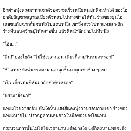
อีกฝ่ายพุ่งตรงมาหาเขาด้วยความเร็วเหนือคนปกติจะทำได้ ยองโฮ
อาศัยสัญชาตญาณเบี่ยงตัวหลบไปทางซ้ายได้ทัน ร่างของยุนโอ
เลยชนกับฉากกั้นจนพังไปแถบหนึ่ง เขาวิ่งตรงไปหาแทยง พลิก
ร่างที่นอนคว่ำอยู่ให้หงายขึ้น แล้วตีหน้าอีกฝ่ายไปทีหนึ่ง
“โอ๊ย…”
“ตื่น!” ยองโฮสั่ง “ไม่ใช่เวลานอน เดี๋ยวก็ตายกันหมดหรอก!”
“ชิ” แทยงกัดฟันกรอด ก่อนจะลุกขึ้นมาคุกเข่าข้าง ๆ เขา
“เร็ว เดี๋ยวมันก็หันมากัดข้าทันหรอก”
“อย่ามาสั่งน่า!”
แทยงโวยวายกลับ ทันใดนั้นแสงสีแดงพุ่งวาบรอบกายเขา ร่างของ
แทยงหายไป ปรากฏดาบเล่มยาวในมือของยองโฮแทน
กระบวนการนั้นไม่ได้ใช้เวลานานแต่อย่างใด แต่ก็คงนานพอจะดึง