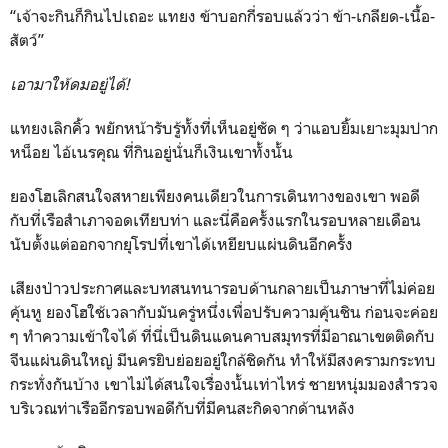
“เจ้าจะกินก็กินไปเถอะ แทยง ข้าบอกกี่รอบแล้วว่า ข้า-เกลียด-เนื้อ-
สัตว์”
เอามาให้ดมอยู่ได้!
แทยงเลิกคิ้ว พยักหน้ารับรู้ทั้งที่เห็นอยู่ชัด ๆ ว่าแอบยิ้มเยาะมุมปาก
หน็อย ไอ้เนรคุณ ที่กินอยู่นั่นก็เงินเขาทั้งนั้น
ยองโฮเลิกสนใจสหายเพียงคนเดียวในการเดินทางของเขา พอดี
กับที่เรือสำเภาจอดเทียบท่า และนี่คือครั้งแรกในรอบหลายเดือน
นับตั้งแต่ออกจากยุโรปที่เขาได้เหยียบแผ่นดินอีกครั้ง
เสียงป่าวประกาศและบทสนทนารอบด้านกลายเป็นภาษาที่ไม่ค่อย
คุ้นหู ยองโฮใช้เวลากับมันครู่หนึ่งเพื่อปรับความคุ้นชิน ก่อนจะค่อย
ๆ ทำความเข้าใจได้ ที่นี่เป็นดินแดนคาบสมุทรที่มีอาณาเขตติดกับ
จีนแผ่นดินใหญ่ มีนครยิบย่อยอยู่ใกล้ชิดกัน ทำให้มีสงครามกระทบ
กระทั่งกันบ้าง เขาไม่ได้สนใจเรื่องนั้นเท่าไหร่ ชายหนุ่มมองสำรวจ
บริเวณท่าเรืออีกรอบพอดีกับที่มีคนสะกิดจากด้านหลัง