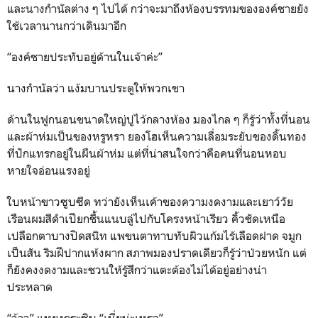
และนางกำนัลต่าง ๆ ไปได้ กว่าจะมาถึงห้องบรรทมขององค์ชายยัง
ใช้เวลานานกว่าเดินมาอีก
“องค์ชายประทับอยู่ด้านในเจ้าค่ะ”
นางกำนัลว่า แง้มบานประตูให้พวกเขา
ด้านในฟูกนอนขนาดใหญ่ปูไว้กลางห้อง มองไกล ๆ ก็รู้ว่าทั้งที่นอน
และผ้าห่มเป็นของหรูหรา ยองโฮเห็นความเลื่อมระยับของดิ้นทอง
ที่ปักแทรกอยู่ในผืนผ้าห่ม แต่ที่น่าสนใจกว่าคือคนที่นอนหอบ
หายใจอ่อนแรงอยู่
ใบหน้าขาวซูบซีด ทว่ายังเห็นเค้าของความงดงามและเยาว์วัย
เรือนผมสีดำเปียกชื้นแนบลู่ไปกับโครงหน้าเรียว คิ้วชัดเหนือ
เปลือกตาบางปิดสนิท แพขนตาทาบทับผิวแก้มไร้เลือดฝาด จมูก
เป็นสัน ริมฝีปากแห้งผาก สภาพมองปราดเดียวก็รู้ว่าป่วยหนัก แต่
ก็ยังคงงดงามและชวนให้รู้สึกว่าแตะต้องไม่ได้อยู่อย่างน่า
ประหลาด