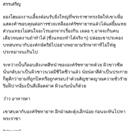
สรรเสริญ
ยองโฮมองงานเลี้ยงต้อนรับยิ่งใหญ่ที่พระราชาทรงจัดให้เขาเพื่อ
แสดงคำขอบคุณต่อการช่วยเหลือองค์รัชทายาทแล้วได้แต่ยิ้มแหย
ส่วนแทยงไม่สนใจอะไรนอกจากเรื่องกิน เผลอ ๆ อาจจะกินคน
เดียวหมดงานถ้าทำได้ (ซึ่งแทยงทำได้จริง ๆ) ปล่อยเขาประคอง
บทสนทนากับองค์กษัตริย์ไปอย่างพยายามรักษาท่าทีไม่ให้ดู
ประหม่าจนเกินไป
ระหว่างนั้นก็ลอบสังเกตสีหน้าขององค์รัชทายาทด้วย ผิวขาวซีด
นั่นกลับมาเป็นผิวขาวนวลมีชีวิตชีวาแล้ว นัยน์ตาสีดำเป็นประกาย
ก็ดูดีกว่ายามที่ถูกปิดหรือถูกครอบงำด้วยสัญชาตญาณความชั่วร้าย
ริมฝีปากอิ่มเป็นสีเลือดฝาด ผิวแก้มนั่นก็ด้วย
ว้าว อาหารตา
เขาสบตากับองค์รัชทายาท อีกฝ่ายสะดุ้งเล็กน้อย ก่อนจะหันไปหา
พระราชา