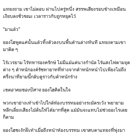
แทยงถาม เขาไม่ตอบ ผ่านไปครู่หนึ่ง สรรพเสียงรอบข้างเหมือน
เงียบลงชั่วขณะ เวลาราวกับถูกหยุดไว้
“มาแล้ว”
ยองโฮพูดแค่นั้นแล้วทิ้งตัวลงบนพื้นด้านล่างทันที แทยงตามเขา
มาติด ๆ
ไร้เวรยาม ไร้ทหารองครักษ์ ไม่มีแม้แต่นางกำนัล ไร้แสงไฟตามจุด
ต่าง ๆ ตำหนักองค์รัชทายาทที่ห่างจากตำหนักหน้าไปเพียงไม่ถึง
ครึ่งนาทียามนี้กลับดูราวกับตำหนักร้าง
เขตอาคมของปิศาจ
ยองโฮคิดในใจ
พวกเขาย่างเท้าเข้าไปใกล้ห้องบรรทมอย่างระมัดระวัง พยายาม
หลีกเลี่ยงเสียงไม้ลั่นให้ได้มากที่สุด แม้มันจะแทบไม่ช่วยอะไรเลย
ก็ตาม
ยองโฮชะงักฝีเท้าเมื่อถึงหน้าห้องบรรทม เขาสบตาแทยงที่พุ่งมา