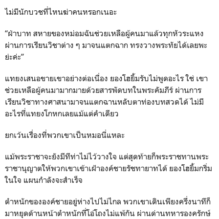
ไม่มีนักบวชที่ไหนฆ่าคนหรอกเนอะ
“ฝ่าบาท สหายของหม่อมฉันช่วยเหลือผู้คนมาแล้วทุกหัวระแหง
ผ่านการเรียนวิชาต่าง ๆ มาจนแตกฉาก ทรงวางพระทัยได้เลยพะ
ย่ะค่ะ”
แทยงเสนอขายเขาอย่างต่อเนื่อง ยองโฮยิ้มรับไม่พูดอะไร ใช่ เขา
ช่วยเหลือผู้คนมามากมายด้วยสารพัดบทในพระคัมภีร์ ผ่านการ
เรียนวิชาทางศาสนามาจนแตกฉานหลับตาท่องบทสวดได้ ไม่มี
อะไรที่แทยงโกหกเลยแม้แต่คำเดียว
ยกเว้นเรื่องที่พวกเขาเป็นหมอนี่แหละ
แม้พระราชาจะยังมีทีท่าไม่ไว้วางใจ แต่สุดท้ายก็พระราชทานพระ
ราชานุญาตให้พวกเขาเข้าเฝ้าองค์ชายรัชทายาทได้ ยองโฮยิ้มกริ่ม
ในใจ แผนกำลังจะสำเร็จ
ตำหนักขององค์ชายอยู่ห่างไปไม่ไกล พวกเขาเดินเพียงครึ่งนาทีก็
มาหยุดด้านหน้าตำหนักที่โอ่โถงไม่แพ้กัน ผ่านด่านทหารองครักษ์