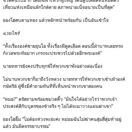
ชีวิตคนไปมาก โดยเฉพาะพวกผู้ใหญ่ โดนสูบเลือดจนหมดตัว
เหี่ยวแห้งเหมือนผักใกล้ตาย สภาพน่าอเน็จอนาถเป็นที่สุด”
ยองโฮสบตาแทยง แล้วพยักหน้าพร้อมกัน เป็นอันเข้าใจ
แวมไพร์
“ทั้งเรื่ององค์ชายยุนโอ ทั้งเรื่องผีดูดเลือด ตอนนี้ฝ่าบาทเลยทรง
กังวลพระทัยมาก เกรงจะประชวรไปด้วยอีกพระองค์”
นายทหารยังคงปรับทุกข์ให้พวกเขาฟังอย่างต่อเนื่อง
ไม่นานพวกเขาก็มาถึงวังหลวง นายทหารให้พวกเขาเข้าเฝ้าองค์
กษัตริย์ ผู้ซึ่งมีคำถามทันทีที่เห็นหน้าพวกเขาสองคน
“หมอ?” ตรัสถามพร้อมขมวดคิ้ว "มั่นใจได้อย่างไรว่าพวกเจ้า
ประสงค์ดีกับบุตรของข้าจริง ๆ ไม่ได้จะมาวางแผนฆ่าเขา”
ยองโฮยิ้ม “ไม่ต้องห่วงพะย่ะค่ะ หม่อมฉันไม่ฆ่าคนสุ่มสี่สุ่มห้าอยู่
แล้ว มันผิดจรรยาบรรณ”