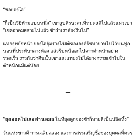
“ซอยองโฮ”
“ก็เป็นวิธีห้ามแบบหนึ่ง” เขาลูบศีรษะคนที่หมดสติไปแล้วแผ่วเบา
“เขตอาคมสลายไปแล้ว ข้าว่าเราต้องรีบไป”
แทยงพยักหน้า ยองโฮอุ้มร่างไร้สติขององค์รัชทายาทไปไว้บนฟูก
นอนที่ประทับกลางห้อง แล้วรีบหนีออกไปจากตำหนักอย่าง
รวดเร็ว ราวกับว่าคืนนั้นเขาและแทยงไม่ได้ย่างกรายเข้าไปใน
ตำหนักแม้แต่น้อย
––
ในที่สุดลูกของข้าก็หายดีเป็นปลิดทิ้ง”
“สุดยอดไปเลยท่านหมอ
วันแห่งข่าวดี การเฉลิมฉลอง และการสรรเสริญชื่อของบุคคลที่ควร