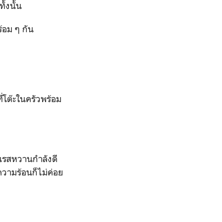
้งนั้น
้อม ๆ กัน
่โต๊ะในครัวพร้อม
้อนรสหวานกำลังดี
ความร้อนก็ไม่ค่อย