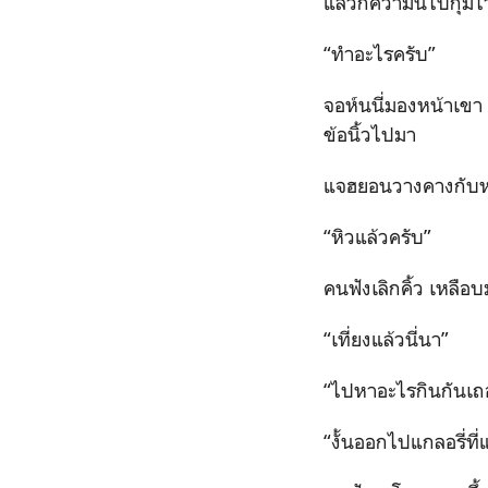
แล้วก็คว้ามันไปกุมไว
“ทำอะไรครับ”
จอห์นนี่มองหน้าเขา ท
ข้อนิ้วไปมา
แจฮยอนวางคางกับห
“หิวแล้วครับ”
คนฟังเลิกคิ้ว เหลือบ
“เที่ยงแล้วนี่นา”
“ไปหาอะไรกินกันเถ
“งั้นออกไปแกลอรี่ท