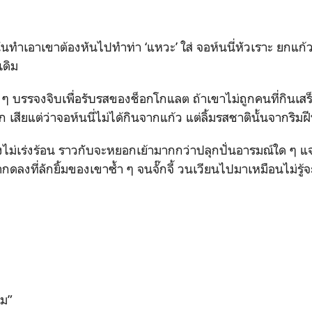
นั่นทำเอาเขาต้องหันไปทำท่า ‘แหวะ’ ใส่ จอห์นนี่หัวเราะ ยกแก้ว
เดิม
 ๆ บรรจงจิบเพื่อรับรสของช็อกโกแลต ถ้าเขาไม่ถูกคนที่กินเส
 เสียแต่ว่าจอห์นนี่ไม่ได้กินจากแก้ว แต่ลิ้มรสชาตินั้นจากริ
งไม่เร่งร้อน ราวกับจะหยอกเย้ามากกว่าปลุกปั่นอารมณ์ใด ๆ แ
ดลงที่ลักยิ้มของเขาซ้ำ ๆ จนจั๊กจี้ วนเวียนไปมาเหมือนไม่รู
หม”