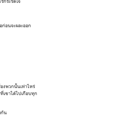
ิกระรี้ดีใจ
งมือก่อนจะผละออก
่องพวกนั้นเท่าไหร่
ที่เขาได้ไปเกือบทุก
ยกัน