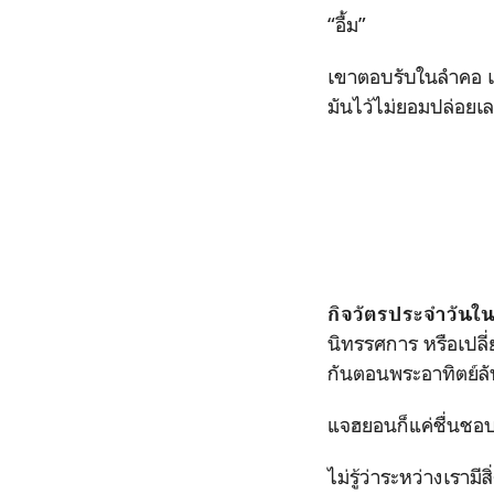
“อื้ม”
เขาตอบรับในลำคอ เรา
มันไว้ไม่ยอมปล่อยเ
กิจวัตรประจำวันใน
นิทรรศการ หรือเปลี่
กันตอนพระอาทิตย์ล
แจฮยอนก็แค่ชื่นชอบช่
ไม่รู้ว่าระหว่างเรามี