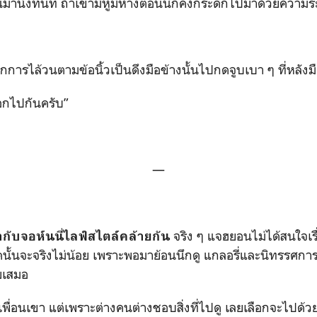
นมานั่งทันที ถ้าเขามีหูมีหางตอนนี้ก็คงกระดิกไปมาด้วยความระร
นจากการไล้วนตามข้อนิ้วเป็นดึงมือข้างนั้นไปกดจูบเบา ๆ ที่หลั
ออกไปกันครับ”
—
จริง ๆ แจฮยอนไม่ได้สนใจเรื
กับจอห์นนี่ไลฟ์สไตล์คล้ายกัน
ดนั้นจะจริงไม่น้อย เพราะพอมาย้อนนึกดู แกลอรี่และนิทรรศการ
วยเสมอ
พื่อนเขา แต่เพราะต่างคนต่างชอบสิ่งที่ไปดู เลยเลือกจะไปด้ว