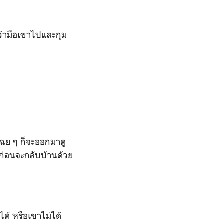
คว้ามือเขาไปและกุม
เฉย ๆ ก็จะออกมาดู
นก่อนจะกลับบ้านด้วย
็ได้ หรือเขาไม่ได้