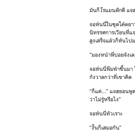
มันก็
โรแมนติก
ดี แจ
จอห์นนี่ในชุดโค้ตยา
นิทรรศการเวียนที่แจ
สูงเสร็จแล้วก็หันไป
“มองหน้าพี่บ่อยจังเล
จอห์นนี่พึมพำขึ้นมา
กังวาลกว่าที่เขาคิด
“ก็แค่...” แจฮยอนพ
ว่าไม่รู้หรือไง”
จอห์นนี่หัวเราะ
“งั้นก็เสมอกัน”