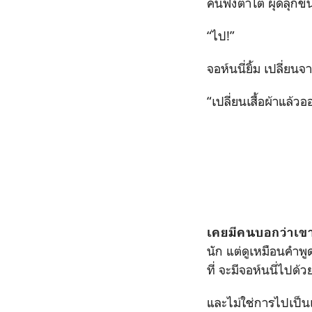
คนฟังตาโต ผุดลุกขึ้
“ไป!”
จอห์นนี่ยิ้ม เปลี่ย
“เปลี่ยนเสื้อผ้าแล้ว
เคยมีคนบอกว่าเขา
นัก แต่ดูเหมือนคำพู
ที่ จะมีจอห์นนี่ไปด้
และไม่ใช่การไปเป็นเ