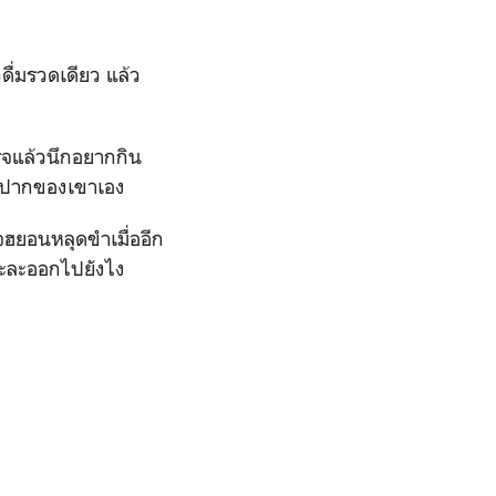
ดื่มรวดเดียว แล้ว
ร็จแล้วนึกอยากกิน
มฝีปากของเขาเอง
จฮยอนหลุดขำเมื่ออีก
้จะละออกไปยังไง