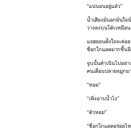
“แน่นอนอยู่แล้ว”
น้ำเสียงมั่นอกมั่นใจ
วางลงบนโต๊ะเหมือน
แจฮยอนตั้งใจจะค่อย
ช็อกโกแลตมากขึ้นอีก
จูบนั้นดำเนินไปอย่า
คนเลื่อนปลายจมูกมาก
“หอม”
“เพิ่งอาบน้ำไง”
“ตัวหอม”
“ช็อกโกแลตอร่อยไ