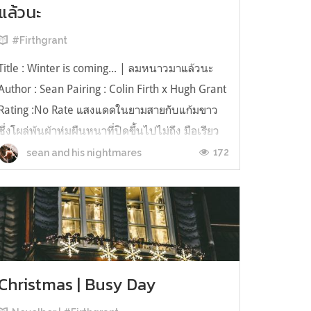
แล้วนะ
#Firthgrant
Title : Winter is coming... | ลมหนาวมาแล้วนะ
Author : Sean Pairing : Colin Firth x Hugh Grant
Rating :No Rate แสงแดดในยามสายกับแก้มขาว
ซึ่งโผล่พ้นผ้าห่มผืนหนาที่ปิดขึ้นไปไม่ถึง มือเรียว
ขยับถกปลายผ้าห่มที่ว่าขึ้นมาหวังจะปิดแก้มของตัว
172
sean and his nightmares
เองให้พ้นจากเศษเสี้ยวความร้อนของดวงอาทิตย์ที่
กำลังเลียแก้มของเข...
Christmas | Busy Day