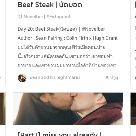
Beef Steak | นัดบอด
Novelber | #Firthgrant
Day 20: Beef Steak(นัดบอด) | #Novelber
Author : Sean Pairing : Colin Firth x Hugh Grant
ผมได้รับคำชวนมาจากคุณเฟิร์ธเมื่อตอนบ่าย
นี้..จริงๆเราแค่นัดบอดกัน เขาบอกว่าเขาชอบทำ
อาหาร และเขาชวนผมมาทานมื้อค่ำที่บ้านของเขา
– ผมมองแผ่นกระดาษที่จดที่อยู่ของคุณเฟิร์ธในมือ
6
234
sean and his nightmares
ของตัวเอง ผมยืนอยู่หน้ารั้วขนาดมหึ...
t
[Part I] miss you already |