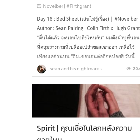
Novelber | #Firthgrant
Day 18 : Bed Sheet (เล่นไม่รู้เรื่อง) | #Novelber
Author : Sean Pairing : Colin Firth x Hugh Grant
“ตื่นได้แล้ว จะนอนไปถึงไหนกัน” ผมดึงผ้าปูที่นอน
ที่คลุมร่างกายที่เปลือยเปล่าของเขาออก เหลือไว้
เพียงแค่ส่วนบน “ฮืม..ขอนอนต่ออีกหน่อยสิ วันนี้
วันหยุดหน่า...” มือบางฉุดยื้อผ้าผืนหนามากอด
20
sean and his nightmares
แน่น ...
Spirit | คุณเชื่อในโลกหลังความ
ตายไหม