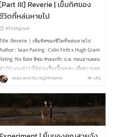
[Part III] Reverie | เข็มทิศของ
ชีวิตที่หล่นหายไป
#Firthgrant
Title :Reverie | เข็มทิศของชีวิตที่หล่นหายไป
Author : Sean Pairing : Colin Firth x Hugh Grant
Rating :No Rate ติชม #seanfic ป.ล. ก่อนอ่านตอน
ห้า (V) แนะนำว่าให้อ่านเรื่องนี้ก่อนค่ะ เพื่อความต่อ
เนื่อง เพราะเปลี่ยนฝั่ง POV จิ้ม ๆ :Beneath the
185
sean and his nightmares
Black sky ได้โปรด.. ได้โปรดตามหาผม ในที่แ...
Experiment | ยิ้มของคุณสวยจัง