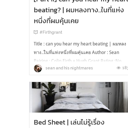
beating? | ผมหลงทาง..ในที่แห่ง
หนึ่งที่ผมคุ้นเคย
#Firthgrant
Title : can you hear my heart beating | ผมหลง
ทาง..ในที่แห่งหนึ่งที่ผมคุ้นเคย Author : Sean
Pairing : Colin Firth x Hugh Grant Rating :No
18
sean and his nightmares
Rate ติชม #seanfic II ‘ผมทำอาหารค่ำไว้แล้ว..รอ
ทานพร้อมคุณนะ’ ‘โอเคครับ :)’ ‘ให้ผมไปรับที่
ออฟฟิศมั้ย’ ‘ไม่เป็นไรหรอก เดี๋ยวผมเดินกลับเอง
ก็ได้...
Bed Sheet | เล่นไม่รู้เรื่อง