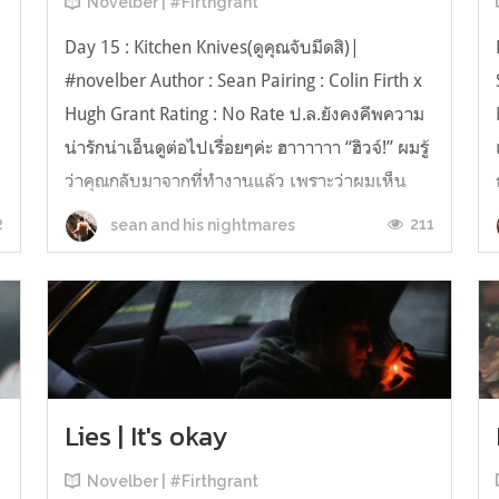
Novelber | #Firthgrant
Day 15 : Kitchen Knives(ดูคุณจับมีดสิ)|
#novelber Author : Sean Pairing : Colin Firth x
Hugh Grant Rating : No Rate ป.ล.ยังคงคีพความ
น่ารักน่าเอ็นดูต่อไปเรื่อยๆค่ะ ฮาาาาาา “ฮิวจ์!” ผมรู้
ว่าคุณกลับมาจากที่ทำงานแล้ว เพราะว่าผมเห็น
รองเท้าของคุณจอดทิ้งไว้บนชั้นวางรองเท้า ปกติ
2
211
sean and his nightmares
แล้วคุณจะเลิกงานช้...
Lies | It's okay
Novelber | #Firthgrant