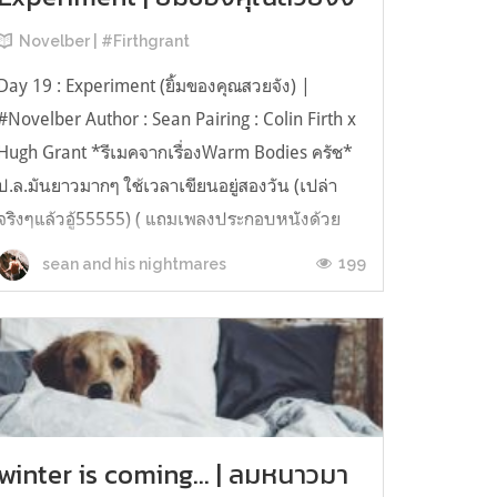
Novelber | #Firthgrant
Day 19 : Experiment (ยิ้มของคุณสวยจัง) |
#Novelber Author : Sean Pairing : Colin Firth x
Hugh Grant *รีเมคจากเรื่องWarm Bodies ครัช*
ป.ล.มันยาวมากๆ ใช้เวลาเขียนอยู่สองวัน (เปล่า
จริงๆแล้วอู้55555) ( แถมเพลงประกอบหนังด้วย
เลย:Midnight City - M83) ( Colin Firth's POV )
199
sean and his nightmares
ผมรู้ว่าตอนนี้...
winter is coming... | ลมหนาวมา