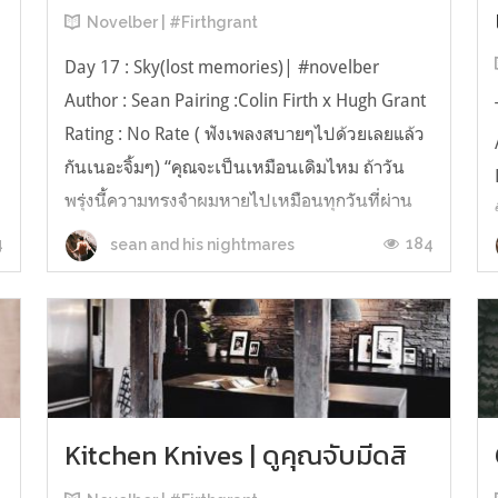
Novelber | #Firthgrant
Day 17 : Sky(lost memories)| #novelber
Author : Sean Pairing :Colin Firth x Hugh Grant
Rating : No Rate ( ฟังเพลงสบายๆไปด้วยเลยแล้ว
กันเนอะจิ้มๆ) “คุณจะเป็นเหมือนเดิมไหม ถ้าวัน
พรุ่งนี้ความทรงจำผมหายไปเหมือนทุกวันที่ผ่าน
มา” คุณถามผม เรานั่งด้วยกันอยู่ที่บนดาดฟ้าของ
4
184
sean and his nightmares
บ้าน “คุณก็ถามผมอย่างนี...
Kitchen Knives | ดูคุณจับมีดสิ