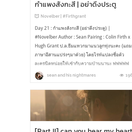
กำแพงสังกะสี | อย่าดึงประตู
Novelber | #Firthgrant
Day 21 : กำแพงสังกะสี (อย่าดึงประตู) |
#Novelber Author : Sean Pairing : Colin Firth x
Hugh Grant ป.ล.ธีมแหวกมาแนวลูกทุ่งนะคะ (แถม
ภาษาอีสานแปร่งๆมาด้วย) โดยไรท์แปลงชื่อตัว
ละครนิดหน่อยให้เข้ากับความบ้านนานะ ฟฟฟฟฟ
หาเพลงลูกทุ่งที่เข้ากันไม่เจอ งั้นเอาเพลงเพื่อชีวิต
19
sean and his nightmares
ไปแทนละกัน จิ้ม~ แค่นั้น - ปู พ...
[Part II] can you hear my hear