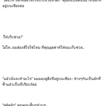
อยู่บนเขียงต่อ
‘ให้เก็บช่วย?’
โอ้โห..ผมต้องดีใจใช่ไหม ที่คุณอุตส่าห์ให้ผม
เก็บช่วย..
“แล้วนั่นจะทำอะไร” ผมมองดูสิ่งที่อยู่บนเขียง– ข้างๆกันเป็นผักที่
ช้ำแล้วเป็นที่เรียบร้อย
“สลัดผัก” คุณตอบสั้นๆห้วนๆ