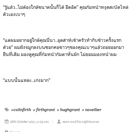
“รู้แล้ว..ไม่ต้องใกล้ขนาดนั้นก็ได้ อึดอัด” คุณก้มหน้าหงุดสะบัดไหล่
ตัวเองเบาๆ
“แต่ผมอยากอยู่ใกล้คุณนี่นา..อุตส่าห์เข้าครัวทำกับข้าวครั้งแรก
ด้วย” ผมฝังจมูกลงบนซอกคอขาวๆของคุณเบาๆแล้วถอยออกมา
ยืนที่เดิม มองดูคุณที่ก้มหน้าก้มตาหั่นผัก ไม่ยอมมองหน้าผม
“แบบนั้นแหละ..เก่งมาก”
#colinfirth
# firthgrant
# hughgrant
# novelber
18th October 2017, 11:04 am
sean and his nightmares