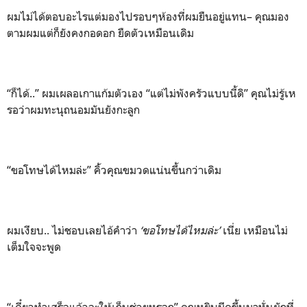
ผมไม่ได้ตอบอะไรแต่มองไปรอบๆห้องที่ผมยืนอยู่แทน– คุณมอง
ตามผมแต่ก็ยังคงกอดอก ยืดตัวเหมือนเดิม
“ก็ได้..” ผมเผลอเกาแก้มตัวเอง “แต่ไม่พังครัวแบบนี้ดิ” คุณไม่รู้เห
รอว่าผมทะนุถนอมมันยังกะลูก
“ขอโทษได้ไหมล่ะ” คิ้วคุณขมวดแน่นขึ้นกว่าเดิม
ผมเงียบ.. ไม่ชอบเลยไอ้คำว่า
‘ขอโทษได้ไหมล่ะ’
เนี่ย เหมือนไม่
เต็มใจจะพูด
“เดี๋ยวทำเสร็จแล้วจะให้เก็บช่วยหรอก” คุณหยิบมีดขึ้นมาหั่นผักที่