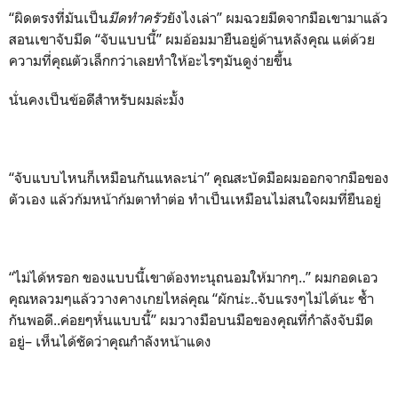
“ผิดตรงที่มันเป็น
มีดทำครัว
ยังไงเล่า” ผมฉวยมีดจากมือเขามาแล้ว
สอนเขาจับมีด “จับแบบนี้” ผมอ้อมมายืนอยู่ด้านหลังคุณ แต่ด้วย
ความที่คุณตัวเล็กกว่าเลยทำให้อะไรๆมันดูง่ายขึ้น
นั่นคงเป็นข้อดีสำหรับผมล่ะมั้ง
“จับแบบไหนก็เหมือนกันแหละน่า” คุณสะบัดมือผมออกจากมือของ
ตัวเอง แล้วก้มหน้าก้มตาทำต่อ ทำเป็นเหมือนไม่สนใจผมที่ยืนอยู่
“ไม่ได้หรอก ของแบบนี้เขาต้องทะนุถนอมให้มากๆ..” ผมกอดเอว
คุณหลวมๆแล้ววางคางเกยไหล่คุณ “ผักน่ะ..จับแรงๆไม่ได้นะ ช้ำ
กันพอดี..ค่อยๆหั่นแบบนี้” ผมวางมือบนมือของคุณที่กำลังจับมีด
อยู่– เห็นได้ชัดว่าคุณกำลังหน้าแดง