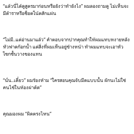
“แล้วนี่ได้ดูสูตรมาก่อนหรือยังว่าทำยังไง” ผมลองถามดู ไม่เห็นจะ
มีตำราหรือช็อตโน้ตสักแผ่น
“ไม่มี..แต่อ่านมาแล้ว” คำตอบจากปากคุณทำให้ผมแทบหงายหลัง
หัวฟาดก๊อกน้ำ แต่สิ่งที่ผมเห็นอยู่ข้างหน้า ทำผมแทบจะเอาหัว
โขกชั้นวางของแทน
“นั่น..เดี๋ยว” ผมร้องห้าม “ใครสอนคุณจับมีดแบบนั้น ผักนะไม่ใช่
คนไข้ในห้องผ่าตัด”
คุณมองผม “ผิดตรงไหน”