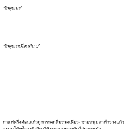
‘รักคุณนะ’
‘รักคุณเหมือนกัน :)’
กาแฟครึ่งค่อนแก้วถูกกระดกดื่มรวดเดียว- ชายหนุ่มตาฟ้าวางแก้ว
ลงบนโต๊ะซ้ำลงที่เดิม ที่ซึ่งเขาเคยวางมันไว้ก่อนหน้า