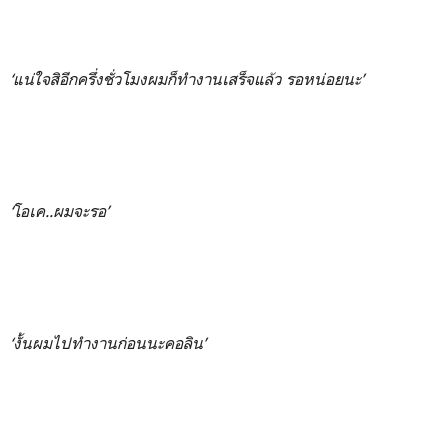
‘แน่ใจสิอีกครึ่งชั่วโมงผมก็ทำงานเสร็จแล้ว รอหน่อยนะ’
‘โอเค..ผมจะรอ’
‘งั้นผมไปทำงานก่อนนะคอลิน’