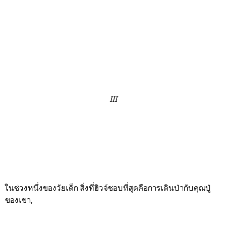
III
ในช่วงหนึ่งของวัยเด็ก สิ่งที่ฮิวจ์ชอบที่สุดคือการเดินป่ากับคุณปู่
ของเขา,