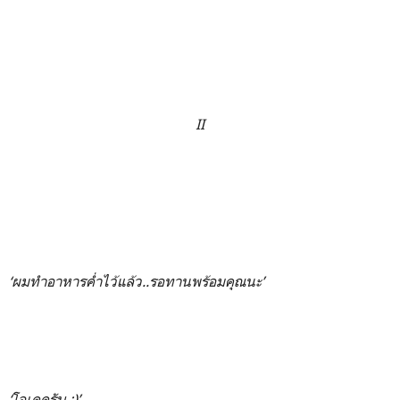
II
‘ผมทำอาหารค่ำไว้แล้ว..รอทานพร้อมคุณนะ’
‘โอเคครับ :)’