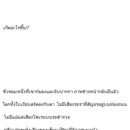
เกิดอะไรขึ้น!
?
ชั่วขณะหนึ่งที่เขาก้มลงและจับปากกา ภาพข้างหน้ากลับมึนมัว
โลกทั้งใบเงียบสงัดลงกับตา ไม่มีเสียงรถราที่สัญจรอยู่บนท้องถนน
ไม่มีแม้แต่เสียงไซเรนบนรถตำรวจ
หรือแม้กระทั่งเสียงของเข็มนาฬิกาที่ติดอยู่บนผนัง