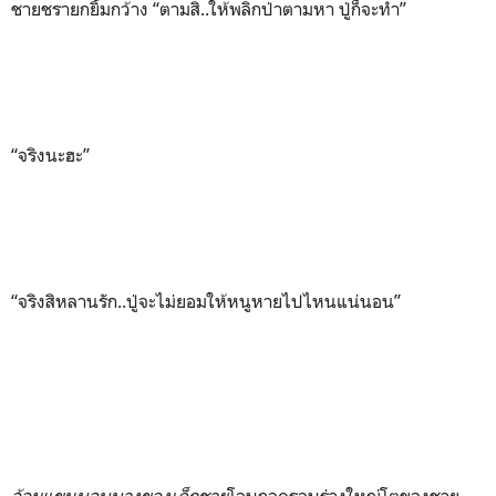
ชายชรายกยิ้มกว้าง “ตามสิ..ให้พลิกป่าตามหา ปู่ก็จะทำ”
“จริงนะฮะ”
“จริงสิหลานรัก..ปู่จะไม่ยอมให้หนูหายไปไหนแน่นอน”
อ้อมแขนบอบบางของเด็กชาย
โอบกอดรอบร่างใหญ่โตของชาย