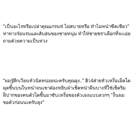
“เป็นอะไรหรือเปล่าคุณแกรนท์ ไม่สบายหรือ ทำไมหน้าซีดเชียว”
ท่าทางร้อนรนและสับสนของชายหนุ่ม ทำให้ชายชราเลือกที่จะเอ่ย
ถามด้วยความเป็นห่วง
“ผมรู้สึกเวียนหัวนิดหน่อยน่ะครับคุณลุง..” ฮิวจ์ส่ายหัวเหงื่อเม็ดโต
ผุดขึ้นบนในหน้าจนเขาต้องหยิบผ้าเช็ดหน้าผืนบางที่ใช้เช็ดริม
ฝีปากของคนตัวโตขึ้นมาซับเหงื่อของตัวเองแบบลวกๆ “งั้นผม
ขอตัวก่อนนะครับลุง”