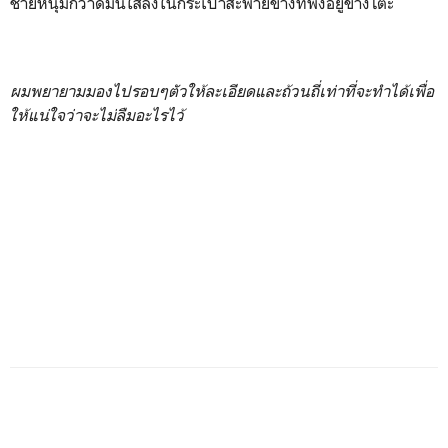
ชายหนุ่มกวาดมันใส่ลงในกระเป๋าสะพายข้างที่พิงอยู่ข้างโต๊ะ
ผมพยายามมองไปรอบๆตัวให้ละเอียดและถ้วนถี่เท่าที่จะทำได้เพื่อ
ให้แน่ใจว่าจะไม่ลืมอะไรไว้