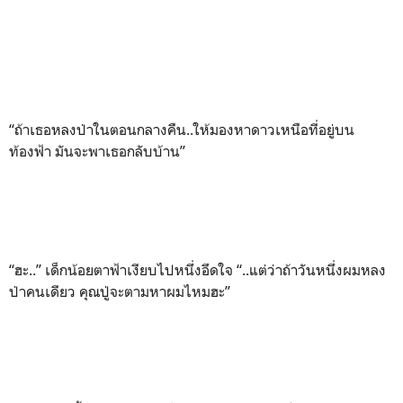
“ถ้าเธอหลงป่าในตอนกลางคืน..ให้มองหาดาวเหนือที่อยู่บน
ท้องฟ้า มันจะพาเธอกลับบ้าน”
“ฮะ..” เด็กน้อยตาฟ้าเงียบไปหนึ่งอึดใจ “..แต่ว่าถ้าวันหนึ่งผมหลง
ป่าคนเดียว คุณปู่จะตามหาผมไหมฮะ”