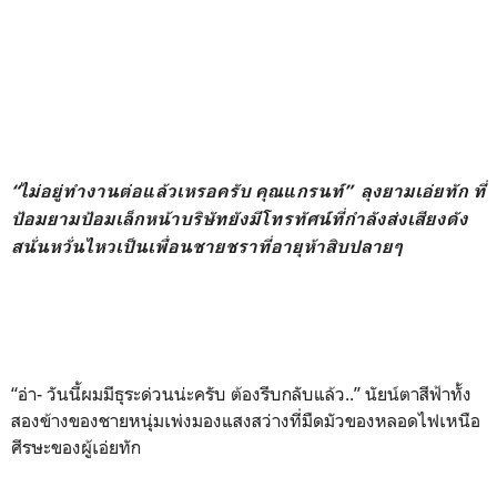
“ไม่อยู่ทำงานต่อแล้วเหรอครับ คุณแกรนท์” ลุงยามเอ่ยทัก ที่
ป้อมยามป้อมเล็กหน้าบริษัทยังมีโทรทัศน์ที่กำลังส่งเสียงดัง
สนั่นหวั่นไหวเป็นเพื่อนชายชราที่อายุห้าสิบปลายๆ
“อ่า- วันนี้ผมมีธุระด่วนน่ะครับ ต้องรีบกลับแล้ว..” นัยน์ตาสีฟ้าทั้ง
สองข้างของชายหนุ่มเพ่งมองแสงสว่างที่มืดมัวของหลอดไฟเหนือ
ศีรษะของผู้เอ่ยทัก