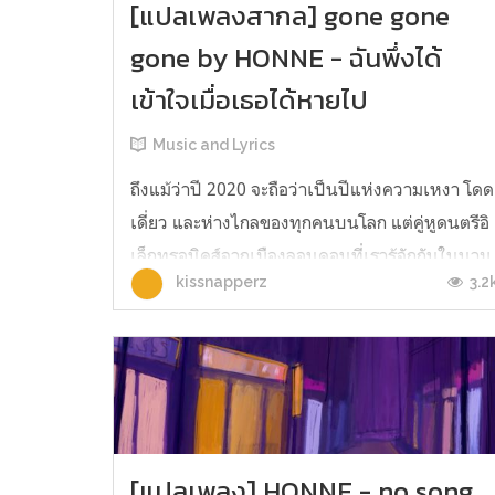
[แปลเพลงสากล] gone gone
gone by HONNE - ฉันพึ่งได้
เข้าใจเมื่อเธอได้หายไป
Music and Lyrics
ถึงแม้ว่าปี 2020 จะถือว่าเป็นปีแห่งความเหงา โดด
เดี่ยว และห่างไกลของทุกคนบนโลก แต่คู่หูดนตรีอิ
เล็กทรอนิคส์จากเมืองลอนดอนที่เรารู้จักกันในนาม
3.2
kissnapperz
HONNE ยังคงผลิตผลงานที่มีความอบอุ่น น่ารัก กิ
ใจ และสามารถลดระยะห่างระหว่างคู่รักในช่วงเวล
แบบนี้ได้อย่างซาบซึ้งเหมือนเดิม ถึงแม้จะไม่ใช่ตัว
ที่ใกล้กันมากขึ้น แต...
[แปลเพลง] HONNE - no song