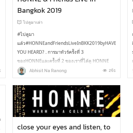
Bangkok 2019
ไปดูมาเล่า
#ไปดูมา
แล้ว#HONNEandFriendsLiveInBKK2019byHAVE
ม
YOU HEARD? . การมาทัวร์ครั้งที่ 3
ของHONNEและครั้งที่ 2 ของเราที่ได้ดู HONNE
เล่นสด หลังจากที่เคยไปดูครั้งล่าสุดตอนทัวร์เมื่อ
k
261
Abhisit Na Ranong
กลางปีที่แล้ว แต่ครั้งนี้มีความพิเศษกว่าครั้งก่อน
ตรงที่ได้Anna of the Northมาเล่นเปิดให้และมา
ร่วมร้องในเพลง Feels so good แถมยั...
า
close your eyes and listen, to
น