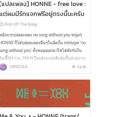
[แปลเพลง] HONNE - free love :
แต่ผมมีรักแจกฟรีอยู่ตรงนี้นะครับ
Pick UP! The Song
หลังจากปล่อยเพลง no song without you หนุ่มๆ
HONNE ก็ได้ปล่อยเพลงอื่นๆในอัลบั้ม mixtape 'no
song without you' ทั้งหมดออกมาให้ได้ฟังกันใน
วันนี้(03 ก.ค. 2563) โดยยังคงคุมธีมอัลบั้มด้วยภาพ
การ์ตูนสุดน่ารักที่ใช้บอกเล่าเรื่องราวในแต่ละเพลง
24.3k
URSZULA
อย่างเรียบง่ายและอบอุ่น ซึ่งในอัลบั้มนี้มีเพลง
ทั้งหมดด้วยกันกว่า ...
Me & You ◑ - HONNE (trans/