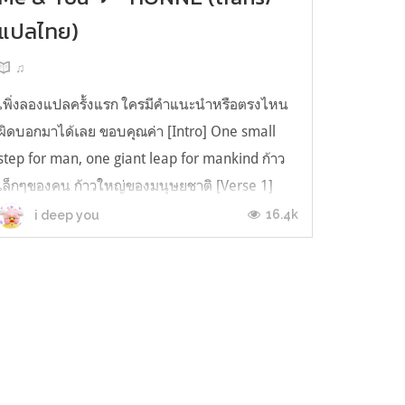
แปลไทย)
♫
เพิ่งลองแปลครั้งแรก ใครมีคำแนะนำหรือตรงไหน
ผิดบอกมาได้เลย ขอบคุณค่า [Intro] One small
step for man, one giant leap for mankind ก้าว
เล็กๆของคน ก้าวใหญ่ของมนุษยชาติ [Verse 1]
You came into my life with no warning like a
16.4k
i deep you
flash of light And I was doing fine but as you
came in, I watch my future rewrite...