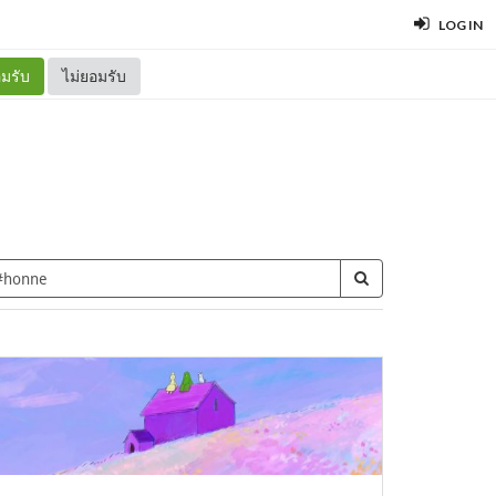
LOG IN
มรับ
ไม่ยอมรับ