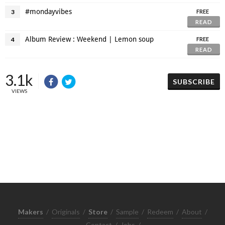
#mondayvibes
3
FREE
READ
Album Review : Weekend | Lemon soup
4
FREE
READ
3.1k
SUBSCRIBE
VIEWS
Makers
/
Originals
/
Store
/
Sample
/
Redeem
/
About
/
Contact
/
Jobs
/