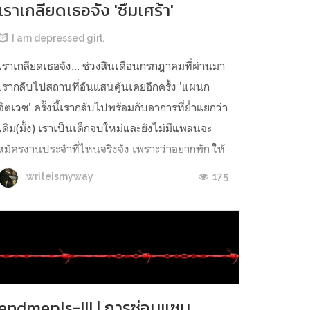
เราเกลียดเธอจัง 'ซึมเศร้า'
I am depressed girl.
เราเกลียดเธอจัง... ช่วงส้ินเดือนกรกฎาคมที่ผ่านมา
เรากลับไปสถานที่อันแสนคุ้นเคยอีกครั้ง 'แผนก
จิตเวช' ครั้งนี้เรากลับไปพร้อมกับอาการที่ย่ำแย่กว่า
เดิม(มั้ง) เราเป็นเด็กจบใหม่และยังไม่มีแพลนจะ
สมัครงานประจำที่ไหนจริงจัง เพราะว่าอยากพัก ให้
ร่างกายของตัวเองได้ชาร์จพลังและทำสิ่งที่ชอบให้
175
writeismyway
สุด นั่นก็คือการ...
endmepls-III | การซ่อมแซม