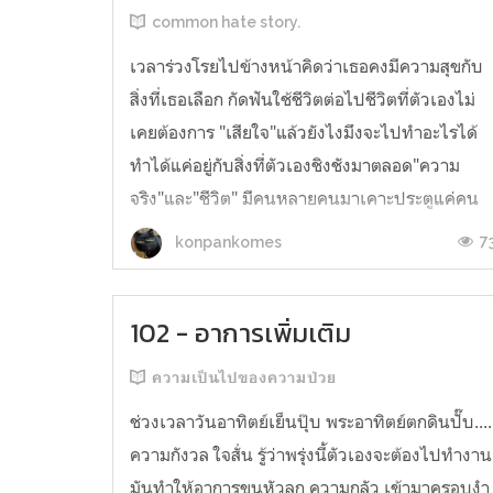
common hate story.
เวลาร่วงโรยไปข้างหน้าคิดว่าเธอคงมีความสุขกับ
สิ่งที่เธอเลือก กัดฟันใช้ชีวิตต่อไปชีวิตที่ตัวเองไม่
เคยต้องการ "เสียใจ"แล้วยังไงมึงจะไปทำอะไรได้
ทำได้แค่อยู่กับสิ่งที่ตัวเองชิงชังมาตลอด"ความ
จริง"และ"ชีวิต" มีคนหลายคนมาเคาะประตูแค่คน
เก่ายังลืมไม่ได้เลยจะเอาอะไรไปทำให้คนพวกนั้นมี
7
konpankomes
ความสุข “At least as I ...
102 - อาการเพิ่มเติม
ความเป็นไปของความป่วย
ช่วงเวลาวันอาทิตย์เย็นปุ๊บ พระอาทิตย์ตกดินปั๊บ....
ความกังวล ใจสั่น รู้ว่าพรุ่งนี้ตัวเองจะต้องไปทำงาน
มันทำให้อาการขนหัวลุก ความกลัว เข้ามาครอบงำ