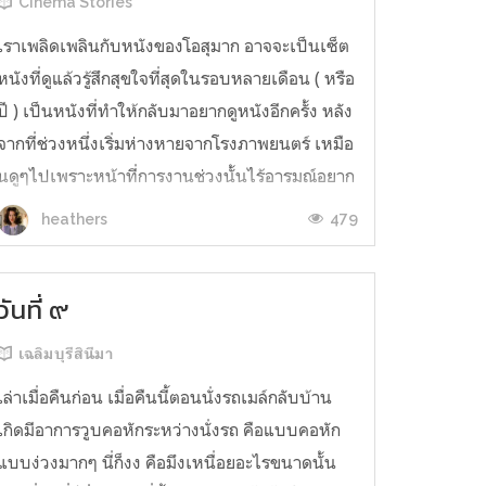
Cinema Stories
เราเพลิดเพลินกับหนังของโอสุมาก อาจจะเป็นเซ็ต
หนังที่ดูแล้วรู้สึกสุขใจที่สุดในรอบหลายเดือน ( หรือ
ปี ) เป็นหนังที่ทำให้กลับมาอยากดูหนังอีกครั้ง หลัง
จากที่ช่วงหนึ่งเริ่มห่างหายจากโรงภาพยนตร์ เหมือ
นดูๆไปเพราะหน้าที่การงานช่วงนั้นไร้อารมณ์อยาก
ดูหนังใดใดทั้งสิ้น แผ่นเรื่องเก่าๆที่ซื้อมาเก็บไว้แต่
479
heathers
ยังไม่ได้...
วันที่ ๙
เฉลิมบุรีสินีมา
เล่าเมื่อคืนก่อน เมื่อคืนนี้ตอนนั่งรถเมล์กลับบ้าน
เกิดมีอาการวูบคอหักระหว่างนั่งรถ คือแบบคอหัก
แบบง่วงมากๆ นี่ก็งง คือมึงเหนื่อยอะไรขนาดนั้น