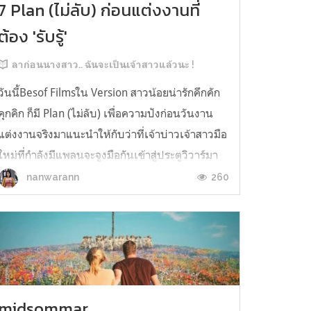
7 Plan (ไม่ลับ) ก่อนแต่งงานที่
ต้อง 'รับรู้'
ลาก่อนนางสาว.. ฉันจะเป็นเจ้าสาวแล้วนะ !
วันนี้Besof Filmsใน Version สาวน้อยน่ารักคึกคัก
คุกคิก ก็มี Plan (ไม่ลับ) เพื่อความปังก่อนวันงาน
แต่งงานจริงมาแนะนำให้กับว่าที่เจ้าบ่าวเจ้าสาวมือ
ใหม่ที่กำลังมีแพลนจะจูงมือกันเข้าสู่ประตูวิวาร์มา
ให้ชมกันค่ะ "หลายท่านอาจยังอยู่ในช่วงวังวนแห่ง
260
nanwarann
ความรักกก โลกทั้งใบกลายเป็นสีชมพูและยังงง ๆ
อยู่ว่าเรานั้นควรจ...
midsommar