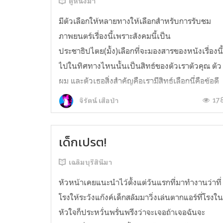
ดูหนังมา
มีตัวเลือกให้หลายทางให้เลือกสำหรับการรับชม
ภาพยนตร์เรื่องนี้เพราะสังคมนี้เป็น
ประชาธิปไตย(มั้ง)เลือกที่จะมองสารของหนังเรื่องนี
ไปในทิศทางไหนนั้นเป็นสิทธ์ของตัวเราตัวคุณ ตัว
ผม และตัวเธอสิ่งสำคัญคือเรามีสิทธ์เลือกนี่คือข้อดี
ของโลกภาพยนตร์เพราะบางทีในชีวิตจริงเรายัง
17
จิรัตน์ เสือป่า
ไม่มีสิทธิ์เลือกเลย...
เด็กเปรต!
เฉลิมบุรีสินีมา
หัวหน้าเคยแนะนำไว้ตั้งแต่วันแรกที่มาทำงานว่าที่
โรงให้ระวังแก๊งค์เด็กสลัมมาวิ่งเล่นตากแอร์ที่โรงใ
หัวใจก็ประหวั่นพรั่นพรึงว่าจะเจอถ้าเจอฉันจะ