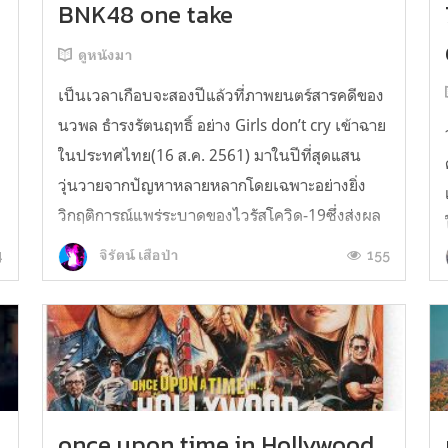
BNK48 one take
ดูหนังมา
เป็นเวลาเกือบจะสองปีแล้วที่ภาพยนตร์สารคดีของ
นวพล ธำรงรัตนฤทธิ์ อย่าง Girls don’t cry เข้าฉาย
ในประทศไทย(16 ส.ค. 2561) มาในปีที่สุดแสน
วุ่นวายจากปัญหาหลายหลากโดยเฉพาะอย่างยิ่ง
วิกฤติการณ์แพร่ระบาดของไวรัสโควิด-19ซึ่งส่งผล
กับทุกส่วนของสังคมแม้แต่ภาพยนตร์มากมายก็ต้อง
4
155
จิรัตน์ เสือป่า
เลื่อนกันเป็นแถบ สารคดีจากฝีมือ มนัสน...
once upon time in Hollywood