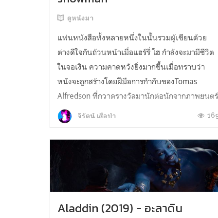
ดูหนังมา
แฟนหนังสือทั้งหลายหนึ่งในนั้นรวมผู้เขียนด้วย
ต่างดีใจกันถ้วนหน้าเมื่อแฮร์รี่ โฮ กำลังจะมามีชีวิต
ในจอเงิน ความคาดหวังยิ่งมากขึ้นเมื่อทราบว่า
หนังจะถูกสร้างโดยฝีมือการกำกับของTomas
Alfredson ที่กวาดรางวัลมานักต่อนักจากภาพยนตร
ที่เป็นทั้งขวัญใจคอหนังและนักวิจารณ์อย่างเช่นlet
16
จิรัตน์ เสือป่า
the right one in, tink...
Aladdin (2019) - อะลาดิน