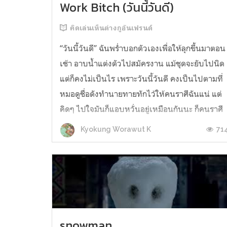
Work Bitch (วันนี้วันดี)
คิดเล่นเห็นต่างกูอันเฟรนด์
“วันนี้วันดี” ฉันพร่ำบอกตัวเองเพื่อให้ลุกขึ้นมาตอน
เช้า อาบน้ำแต่งตัวไปสมัครงาน แม้ชุดจะยับไปนิด
แต่ก็คงไม่เป็นไร เพราะวันนี้วันดี คงเป็นไปตามที่
หมอดูชื่อดังทำนายทายทักไว้ให้คนราศีฉันแน่ แต่
คิดๆ ไปใจมันก็แอบหวั่นอยู่เหมือนกันนะ ก็คนราศี
เดียวกับฉันมันมีตั้งหลายคน ทุกคนจะมีโชคลาภ
71
Kyokung Worawut K
ชะตากรรมเหมือนกันไปหม...
snowman