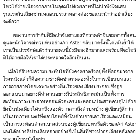
ไหวได้ง่ายเนื่องจากภายในอุดมไปด้วยภาพที่ไม่น่าพึงใจแสน
รุนแรงกับเสียงชวนหลอนประสาทอาจต้องขอแนะนำว่าอย่าเสี่ยง
จะดีกว่า
ผลงานการกำกับฝีมือน่าจับตามองที่กวาดคำชื่นชมจากทั้งคน
ดูและนักวิจารณ์ท่วมท้นอย่าง
Ari Aster
กลับมาครั้งนี้ได้เน้นย้ำให้
เราเป็นประจักษ์แล้วว่านายคนนี้ยังมีของอีกมากและพร้อมที่จะโชว์
ฝีไม้ลายมือให้เราได้ประหลาดใจอีกเป็นแน่
เมื่อได้รับชมความประทับใจที่ยังคงตราตรึงอยู่ทั้งที่ออกมาจาก
โรงหนังแล้วก็คือความช่างคิดช่างทดลองทั้งในการเขียนบทและ
การถ่ายภาพโดยเฉพาะอย่างยิ่งเรื่องของเสียงประกอบซึ่งถูก
ออกแบบมาอย่างดีทำงานอย่างมีประสิทธิภาพมันเป็นทั้งการ
สะท้อนภาวะประสาทหลอนตัวละครและหลอนประสาทคนดูไปด้วย
ยิงปืนนัดเดียวได้นกถึงสองตัว
กล่าวถึงตัวบทบ้าง ผู้เขียนรู้สึกว่า
เป็นบทภาพยนตร์ที่ตอบโจทย์ทั้งในด้านการเล่าเรื่องและเหมือน
เป็นการสะท้อนตัวตนบางส่วนของผู้เขียนบทหรือตัวของ
Ari Aster
เองได้อย่างดีประเด็นหลายอย่างก็เป็นสิ่งที่ช่างน่าถกเถียงหลังออก
มาจากโรงหนังใหม่ๆ