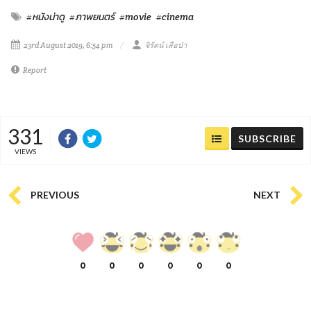
#หนังน่าดู
#ภาพยนตร์
#movie
#cinema
23rd August 2019, 6:54 pm
จิรัตน์ เสือป่า
Report
331
SUBSCRIBE
VIEWS
PREVIOUS
NEXT
0
0
0
0
0
0