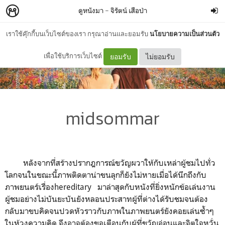
ดูหนังมา
–
จิรัตน์ เสือป่า
เราใช้คุ๊กกี้บนเว็บไซต์ของเรา กรุณาอ่านและยอมรับ
นโยบายความเป็นส่วนตัว
เพื่อใช้บริการเว็บไซต์
ยอมรับ
ไม่ยอมรับ
midsommar
หลังจากที่สร้างปรากฎการณ์ขวัญผวาให้กับเหล่าผู้ชมไปทั่ว
โลกจนในขณะนี้ภาพติดตาน่าขนลุกก็ยังไม่หายเมื่อได้นึกถึงกับ
ภาพยนตร์เรื่อง
hereditary
มาล่าสุดกับหนังที่ยิ่งหนักข้อเล่นงาน
ผู้ชมอย่างไม่บันยะบันยังหลอนประสาทผู้ที่ต่างได้รับชมจนต้อง
กลับมาขบคิดจนปวดหัวราวกับภาพในภาพยนตร์ยังคอยเล่นซ้ำๆ
ในห้วงความคิด
จึงอาจต้องขอเตือนกับผู้ที่ขวัญอ่อนและจิตใจหวั่น