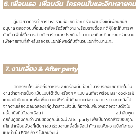
6. เพื่อนเธอ เพื่อนฉัน ใครคนนั้นและอีกหลายคน
คู่บ่าวสาวควรทำการ list รายชื่อแขกที่จะมาร่วมงานตั้งแต่เพื่อนสมัย
อนุบาล ตลอดจนเพื่อนมหาลัยหรือวัยทำงาน พร้อมรายชื่อญาติผู้ใหญ่ที่เคารพ
นับถือ เพื่อใช้ในการจ่าหน้าการ์ด และ ประเมินจำนวนแขกที่จะเดินทางมาร่วมงาน
เพื่อหาสถานที่สำหรับรองรับแขกให้พอดีกับจำนวนแขกที่จะมานะคะ
7. งานเลี้ยง & After party
ตกลงกันให้แน่ชัดถึงอาหารและเครื่องดื่มที่จะนำมารับรองแขกภายในวัน
งาน ว่าอาหารนั้นจะเป็นแบบโต๊ะจีน หรือจุก ๆ แบบ Buffet พร้อม Bar cocktail
แบบสมัยนิยม และเพื่อเพิ่มความเฟียร์สให้กับงานแต่งงานของเรา นอกเหนือไป
จากงานเลี้ยงเฉลิมฉลองแก่คู่บ่าวสาวแล้วนั้น ก็อาจไม่เพียงพอต่อความดีใจใน
ครั้งหนึ่งที่ได้ออกเรือน ! อย่าลืมพูด
คุยกับคู่ของคุณว่า งานของคุณนั้นจะมี ​After party เพื่อเป็นการกล่าวขอบคุณ
ให้เหล่าเพื่อนพ้องที่เดินทางมาร่วมงานครั้งนี้หรือไม่ ถ้าถามเพื่อความปังก็จะขอ
แนะนำเป็น EDM ยั่ว ๆ ไปเลยจ้ะแม่