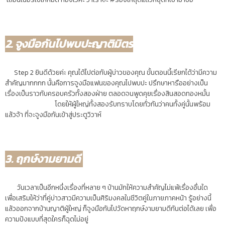
2. จูงมือกันไปพบปะญาติมิตร
Step 2 ยินดีด้วยค่ะ คุณได้ไปต่อกับผู้บ่าวของคุณ ขั้นตอนนี้เรียกได้ว่ามีความ
สำคัญมากกกก นั้นคือการจูงมือแฟนของคุณไปพบปะ ปรึกษาหารืออย่างเป็น
เรื่องเป็นราวกับครอบครัวทั้งสองฝ่าย ตลอดจนพูดคุยเรื่องสินสอดทองหมั้น
โดยให้ผู้ใหญ่ทั้งสองรับทราบโดยทั่วกันว่าคนทั้งคู่นั้นพร้อม
แล้วจ้า ที่จะจูงมือกันเข้าสู่ประตูวิวาห์
3. ฤกษ์งามยามดี
วันเวลาเป็นอีกหนึ่งเรื่องที่หลาย ๆ บ้านมักให้ความสำคัญไม่แพ้เรื่องอื่นใด
เพื่อเสริมให้ว่าที่คู่บ่าวสาวมีความเป็นศิริมงคลในชีวิตคู่ในภายภาคหน้า รู้อย่างนี้
แล้วออกจากบ้านญาติผู้ใหญ่ ก็จูงมือกันไปวัดหาฤกษ์งามยามดีกันต่อได้เลย เพื่อ
ความปังแบบที่สุดใครก็ฉุดไม่อยู่