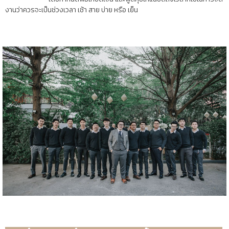
งานว่าควรจะเป็นช่วงเวลา เช้า สาย บ่าย หรือ เย็น