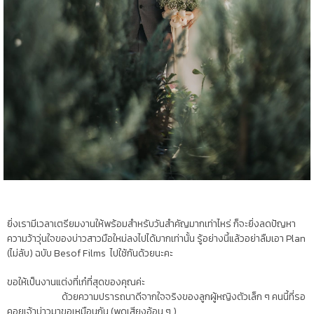
ยิ่งเรามีเวลาเตรียมงานให้พร้อมสำหรับวันสำคัญมากเท่าไหร่
ก็จะยิ่งลดปัญหา
ความว้าวุ่นใจของบ่าวสาวมือใหม่ลงไปได้มากเท่านั้น รู้อย่างนี้แล้วอย่าลืมเอา Plan
(ไม่ลับ) ฉบับ Besof Films ไปใช้กันด้วยนะคะ
ขอให้เป็นงานแต่งที่เก๋ที่สุดของคุณค่ะ
ด้วยความปรารถนาดีจากใจจริงของลูกผู้หญิงตัวเล็ก ๆ คนนี้ที่รอ
คอยเจ้าบ่าวมาขอเหมือนกัน (พูดเสียงอ้อน ๆ )