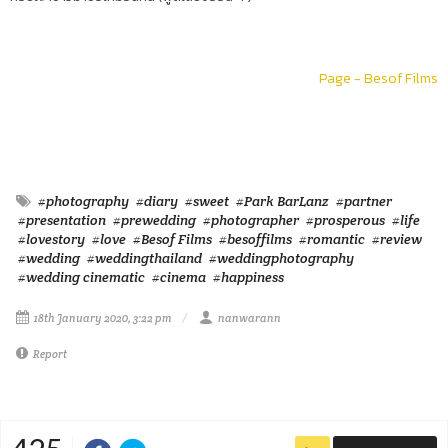
Page - Besof Films
#photography
#diary
#sweet
#Park BarLanz
#partner
#presentation
#prewedding
#photographer
#prosperous
#life
#lovestory
#love
#Besof Films
#besoffilms
#romantic
#review
#wedding
#weddingthailand
#weddingphotography
#wedding cinematic
#cinema
#happiness
18th January 2020, 3:22 pm
nanwarann
Report