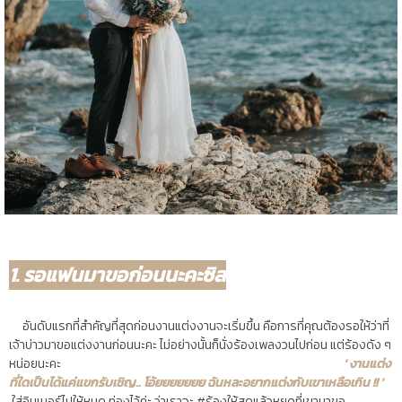
1. รอแฟนมาขอก่อนนะคะซิส
อันดับแรกที่สำคัญที่สุดก่อนงานแต่งงานจะเริ่มขึ้น คือการที่คุณต้องรอให้ว่าที่
เจ้าบ่าวมาขอแต่งงานก่อนนะคะ ไม่อย่างนั้นก็นั่งร้องเพลงวนไปก่อน แต่ร้องดัง ๆ
หน่อยนะคะ
' งานแต่ง
ที่ใดเป็นได้แค่แขกรับเชิญ.. โอ้ยยยยยยย ฉันหละอยากแต่งกับเขาเหลือเกิน !! '
ใส่อินเนอร์ไปให้หมด ท่องไว้ค่ะ ว่าเราจะ #ร้องให้สุดแล้วหยุดที่เขามาขอ