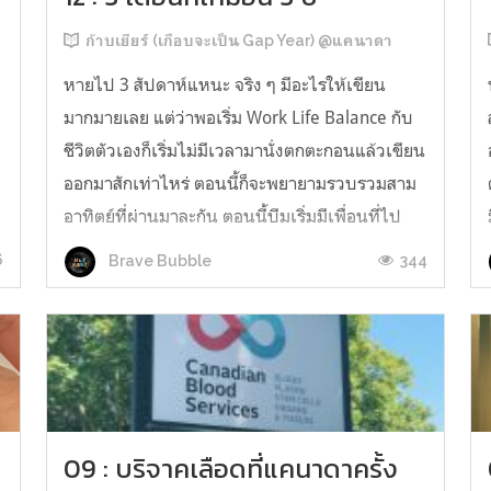
ก้าบเยียร์ (เกือบจะเป็น Gap Year) @แคนาดา
หายไป 3 สัปดาห์แหนะ จริง ๆ มีอะไรให้เขียน
มากมายเลย แต่ว่าพอเริ่ม Work Life Balance กับ
ว
ชีวิตตัวเองก็เริ่มไม่มีเวลามานั่งตกตะกอนแล้วเขียน
ะ
ออกมาสักเท่าไหร่ ตอนนี้ก็จะพยายามรวบรวมสาม
อาทิตย์ที่ผ่านมาละกัน ตอนนี้บีมเริ่มมีเพื่อนที่ไป
ู
ไหนมาไหนด้วยกันบ้างแล้ว รู้ตัวเองว่ามีเพื่อนยาก
6
344
Brave Bubble
มาก เพราะถ้ารู้สึกไม่สบายใจ...
09 : บริจาคเลือดที่แคนาดาครั้ง