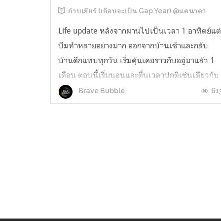
ก้าบเยียร์ (เกือบจะเป็น Gap Year) @แคนาดา
Life update หลังจากผ่านไปเป็นเวลา 1 อาทิตย์แต
บีมทำหลายอย่างมาก ออกจากบ้านเช้าและกลับ
บ้านดึกแทบทุกวัน เริ่มคุ้นเคยราวกับอยู่มาแล้ว 1
เดือน ตอนนีี้เริ่มนอนและตื่นเวลาปกติเช่นเดียวกับ
ตอนอยู่ที่ไทยแล้ว ตื่นนอนด้วยความคุ้นเคย
61
Brave Bubble
ประมาณ 7 โมงครึ่ง ด้วยความหนาว เพราะตอน
กลางคืนร้อนและด้วยความที่บ้านมีแต่ฮีทเตอ...