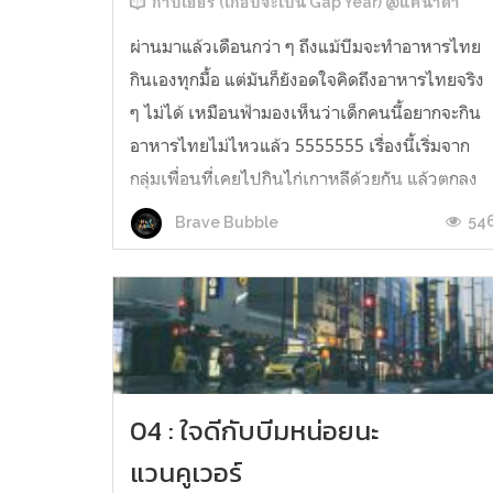
ก้าบเยียร์ (เกือบจะเป็น Gap Year) @แคนาดา
ผ่านมาแล้วเดือนกว่า ๆ ถึงแม้บีมจะทำอาหารไทย
กินเองทุกมื้อ แต่มันก็ยังอดใจคิดถึงอาหารไทยจริง
ๆ ไม่ได้ เหมือนฟ้ามองเห็นว่าเด็กคนนี้อยากจะกิน
อาหารไทยไม่ไหวแล้ว 5555555 เรื่องนี้เริ่มจาก
กลุ่มเพื่อนที่เคยไปกินไก่เกาหลีด้วยกัน แล้วตกลง
กันไว้ว่าจะพาสลับกันไปกินอาหารของแต่ละ
54
Brave Bubble
ประเทศกัน รอบนี้เป็นตาของอาหารไทยแ...
04 : ใจดีกับบีมหน่อยนะ
แวนคูเวอร์