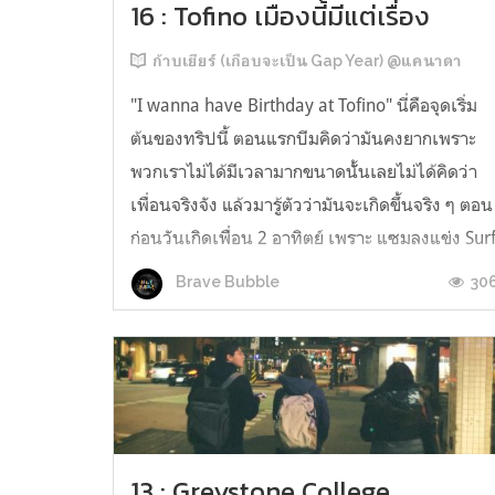
16 : Tofino เมืองนี้มีแต่เรื่อง
ก้าบเยียร์ (เกือบจะเป็น Gap Year) @แคนาดา
"I wanna have Birthday at Tofino" นี่คือจุดเริ่ม
ต้นของทริปนี้ ตอนแรกบีมคิดว่ามันคงยากเพราะ
พวกเราไม่ได้มีเวลามากขนาดนัั้นเลยไม่ได้คิดว่า
เพื่อนจริงจัง แล้วมารู้ตัวว่ามันจะเกิดขึ้นจริง ๆ ตอน
ก่อนวันเกิดเพื่อน 2 อาทิตย์ เพราะ แซมลงแข่ง Sur
และจองของเกี่ยวกับการแข่งไว้หมดแล้ว สุดท้าย
30
Brave Bubble
แล้วทริปนี้ก็เกิดขึ้น...
13 : Greystone College