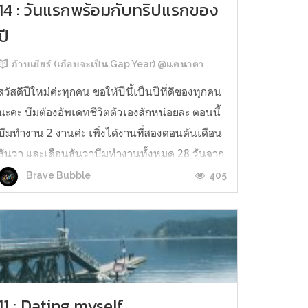
14 : วันแรกพร้อมกับทริปแรกของ
ปี
ก้าบเยียร์ (เกือบจะเป็น Gap Year) @แคนาดา
สวัสดีปีใหม่ค่ะทุกคน ขอให้ปีนี้เป็นปีที่ดีของทุกคน
นะคะ บีมต้องอัพเดทชีวิตตัวเองสักหน่อยละ ตอนนี้
บีมทำงาน 2 งานค่ะ เพิ่งได้งานที่สองตอนต้นเดือน
ธันวา และเดือนธันวาบีมทำงานทั้งหมด 28 วันจาก
31 วัน ได้หยุดเต็ม ๆ แค่ 1 วันค่ะ เพราะร้านทั้งสอง
405
Brave Bubble
ร้านปิด นอกนนั้นคือโดนเรียกไปช่วยบ่อยมาก
ทั้งคนป่วย คนไม่พอ มีค...
11 : Dating myself