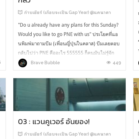
ก้าบเยียร์ (เกือบจะเป็น Gap Year) @แคนาดา
"Do u already have any plans for this Sunday?
Would you like to go PNE with us" ประโยคที่แอ
นพิมพ์มาถามบีม (เพื่อนญี่ปุ่นในคลาส) บีมเลยตอบ
กลับไปว่า PNE คืออะไร 555555 ก็คนมันไม่รู้จัก
จริง ๆ นี่หน่า โอเคบีมจะมาบอกทุกคนไว้เผื่อมีใคร
6
449
Brave Bubble
มาชวนไป PNE แท้จริงแล้วมันคือ Playland เป็น
สวนสนุกในแวนคูเวอร์ แคนาดาซึ...
03 : แวนคูเวอร์ อันยอง!
ก้าบเยียร์ (เกือบจะเป็น Gap Year) @แคนาดา