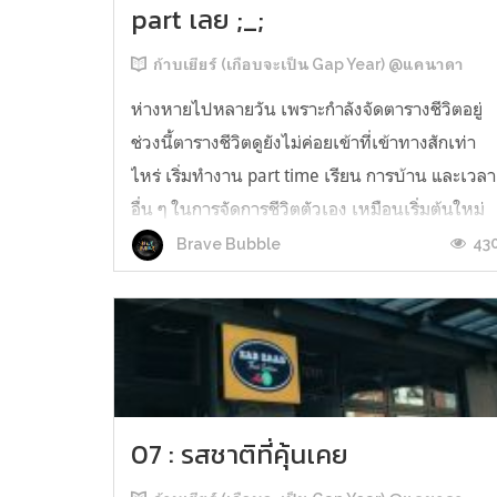
part เลย ;_;
ก้าบเยียร์ (เกือบจะเป็น Gap Year) @แคนาดา
ห่างหายไปหลายวัน เพราะกำลังจัดตารางชีวิตอยู่
ช่วงนี้ตารางชีวิตดูยังไม่ค่อยเข้าที่เข้าทางสักเท่า
ไหร่ เริ่มทำงาน part time เรียน การบ้าน และเวลา
อื่น ๆ ในการจัดการชีวิตตัวเอง เหมือนเริ่มต้นใหม่
อีกครั้งหนึ่ง กำลังค่อย ๆ ปรับตัวและคิดว่าดีขึ้นเยอ
43
Brave Bubble
มาแล้ว ก่อนเรียนจบภาษาบีมเริ่มยื่นสมัครงานส่งเ
ซูเม่ไปเยอะ...
07 : รสชาติที่คุ้นเคย