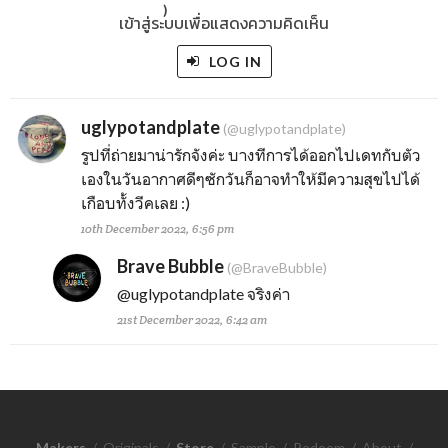
)
เข้าสู่ระบบเพื่อแสดงความคิดเห็น
LOG IN
uglypotandplate
(@uglypotandplate)
รูปที่ถ่ายมาน่ารักจังค่ะ บางทีการได้ออกไปเดทกับตัว
เองในวันอากาศดีๆซักวันก็อาจทำให้มีความสุขไปได้
เกือบทั้งวีคเลย :)
10th December 2022, 6:56 pm
Brave Bubble
(@BraveBubble)
@uglypotandplate
จริงค่า
21st December 2022, 6:42 am
Makers
/
Originals
/
Store
/
Sample
/
Redeem
/
About
/