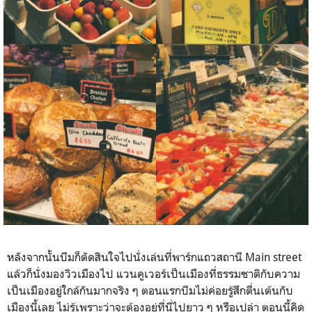
หลังจากนั้นบีมก็ตัดสินใจไปนั่งเล่นที่พาร์กแถวสถานี Main street
แล้วก็นั่งมองวิวเมืองไป แวนคูเวอร์เป็นเมืองที่ธรรมชาติกับความ
เป็นเมืองอยู่ใกล้กันมากจริง ๆ ตอนแรกบีมไม่ค่อยรู้สึกตื่นเต้นกับ
เมืองนี้เลย ไม่รู้เพราะว่าจะต้องอยู่ที่นี่ไปยาว ๆ หรือเปล่า ตอนนี้คิด