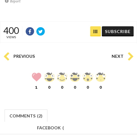
Report
400
SUBSCRIBE
VIEWS
PREVIOUS
NEXT
1
0
0
0
0
0
COMMENTS
(
2)
FACEBOOK
(