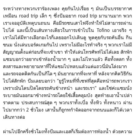
ระหว่างทางพวกเราร้องเพลง คุยกันไปเรื่อย ๆ มันเป็นบรรยากาศ
เหมือน road trip เล็ก ๆ ซึ่งบีมอยาก road trip มานานมาก พวก
เราเจออุบัติเหตุบนถนน คือมีรถชนเสาไฟจึงทำให้ไม่สามารถผ่าน
ไปได้ และนี้เป็นเส้นทางเดียวในการเข้าไปใน Tofino เอาจริง ๆ
เราไม่ได้มีทางเลือกอะไรก็เลยออกไปเดินดู พูดคุยกับรถคันอื่น กิน
ขนม นั่งเล่นบอร์ดเกมกันไป เพราะไม่มีอะไรทำจริง ๆ พวกเราไม่มี
สัญญาณตั้งแต่ก่อนที่จะเข้าเขา ทำให้เล่นโทรศัพท์ไม่ได้เลย สักพัก
แซมบอกว่าอยากเข้าห้องน้ำมาก ๆ และไม่ไหวแล้ว คือทั้งตลก ทั้ง
สงสารและพยายามหาที่ให้แซมไปหลบแล้วแต่แถวนี่มันโล่งมาก
และรถจอดติดกันเป็นกิโล ๆ มันยากมากที่จะหาที่ หลังจากคิดวิธีกัน
ไปได้สักพัก บีมเลยบอกว่า "ยูรู้ไหมที่ที่เซฟที่สุดคือหน้ารถพวกเรา
เพราะมันโดนปิดโดยรถคันข้างหน้า และรถเรา" และใช่ค่ะแซมนั่ง
ระบายมันออกมาข้างหน้ารถโดยใช้เสื้อคลุมบัง สุดท้ายเอาน้ำเปล่า
ราดตาม ประสบการณ์สุด ๆ พวกเราทั้งเบื่อ ทั้งหิว ทั้งหนาว ผ่าน
ไปมากกว่า 2 ชั่วโมง เสานั้นก็ถูกทกำจัดออกจากถนนและก็ได้เวลา
เดินทางต่อ
ผ่านไปอีกครึ่งชั่วโมงทั้งบีมและเอสก็เริ่มต้องการห้องน้ำ ด้วยความ