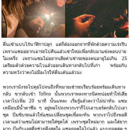
ตื่นเช้าแบบไร้นาฬิกาปลุก แต่ก็ต้องออกจากที่พักด้วยความเร่งรีบ
เพราะแซมอยากเอารถไปคืนแล้วเช่าใหม่เพื่อกลับมาแข่งตอนบ่าย
โมงครึ่ง เพราะแซมไม่อยากเสียค่าเช่ารถของคนอายุไม่เกิน 25
เตรียมตัวด้วยความไวแล้วออกเดินทางกลับไปที่เก่า พร้อมกับ
ความหวังว่าคงไม่มีอะไรให้ตื่นเต้นแล้วนะ
พวกเรานั่งรถไปคุยไปจนถึงที่หมายเช่ารถเรียบร้อยพร้อมเดินทาง
กลับ ขากลับเข้า Tofino นั้นพวกเราหลงทางนิดหน่อยทำให้เสีย
เวลาไปเพิ่ม 20 นาที นั้นแหละ เริ่มรู้แล้วละว่าไม่น่าทัน แซม
เหมือนมีน้ำตาซึม ๆ อยู่พอไปถงพวกเราก็ไปเอาบอร์ดกลับไปเอา
ชุด บีมขับรถแล้วให้แซมเปลี่ยนชุดเพื่อจะทัน พวกเราไปถึงพอดี
เวลาแต่ว่าแซมไม่สามารถใส่ชุดได้ เพราะชุดใหม่มาก และใส่ยาก
มาก บีมกับเอสคือช่วยดึงสุดใจ แซมถอดใจไปแล้ว แบบถอดสุด ๆ