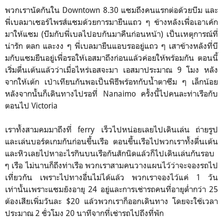
พวกเรานัดกันใน Downtown 8.30 แซมถึงคนแรกต่อด้วยบีม และ
พี่เบลมาเซอร์ไพรส์แซมด้วยการมายืนแถว ๆ ข้างหลังเพื่อเอาเค้ก
มาให้แซม (บีมกับพี่เบลไปอบกันมาคืนก่อนหน้า) เป็นเหตุการณ์ที่
น่ารัก ตลก และงง ๆ พี่เบลมายืนแอบรออยู่แถว ๆ เสาข้างหลังที่บี
มกับแซมยืนอยู่เพื่อรอให้เอสมาถึงก่อนแล้วค่อยให้พร้อมกัน ตอนนี้
เริ่มตื่นเต้นแล้วว่าเมื่อไหร่เอสจะมา เอสมาประมาณ 9 โมง หลัง
จากให้เต้ก เป่าเทียนกันพอเป็นพิธีพร้อทกับน้ำตาซึม ๆ เล็กน้อย
หลังจากนั้นก็เดินทางไปรอที่ Nanaimo ครั้งนี้ไปคนละท่าเรือกับ
ตอนไป Victoria
เราทั้งสามคมมาถึงที่ ferry เร็วไปหน่อยเลยไปเดินเล่น ถ่ายรูป
และเล่นบอร์ดเกมกันก่อนขึ้นเรือ ตอนขึ้นเรือไปพวกเราทั้งตื่นเต้น
และหิวเลยไปหาอะไรกินบนเรือกันสักนิดแล้วก็ไปเดินเล่นกันรอบ
ๆ เรือ ไม่นานก็ถึงท่าเรือ พวกเราสามคนวางแผนไว้ว่าจะจองรถไป
เท่ี่ยวกัน เพราะไปทางอื่นไม่ได้แล้ว พวกเราจองไว้แค่ 1 วัน
เท่านั้นเพราะแซมยังอายุ 24 อยู่และการเช่ารถคนที่อายุต่ำกว่า 25
ต้องเสียเพิ่มวันละ $20 แล้วพวกเราก็ออกเดินทาง โดยจะใช้เวลา
ประมาณ 2 ชั่วโมง 20 นาทีจากที่เช่ารถไปถึงที่พัก