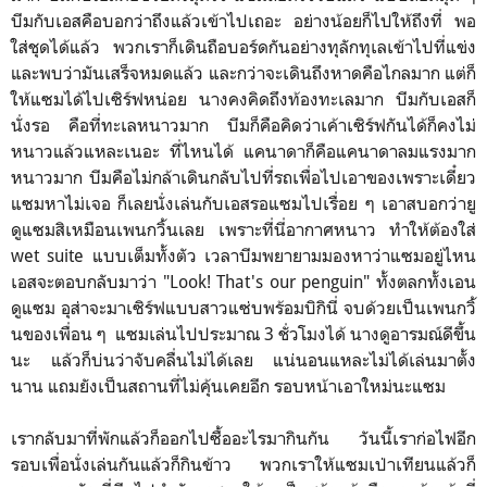
บีมกับเอสคือบอกว่าถึงแล้วเข้าไปเถอะ อย่างน้อยก็ไปให้ถึงที่ พอ
ใส่ชุดได้แล้ว พวกเราก็เดินถือบอร์ดกันอย่างทุลักทุเลเข้าไปที่แข่ง
และพบว่ามันเสร็จหมดแล้ว และกว่าจะเดินถึงหาดคือไกลมาก แต่ก็
ให้แซมได้ไปเซิร์ฟหน่อย นางคงคิดถึงท้องทะเลมาก บีมกับเอสก็
นั่งรอ คือที่ทะเลหนาวมาก บีมก็คือคิดว่าเค้าเซิร์ฟกันได้ก็คงไม่
หนาวแล้วแหละเนอะ ที่ไหนได้ แคนาดาก็คือแคนาดาลมแรงมาก
หนาวมาก บีมคือไม่กล้าเดินกลับไปที่รถเพื่อไปเอาของเพราะเดี๋ยว
แซมหาไม่เจอ ก็เลยนั่งเล่นกับเอสรอแซมไปเรื่อย ๆ เอาสบอกว่ายู
ดูแซมสิเหมือนเพนกวิ้นเลย เพราะที่นี่อากาศหนาว ทำให้ต้องใส่
wet suite แบบเต็มทั้งตัว เวลาบีมพยายามมองหาว่าแซมอยู่ไหน
เอสจะตอบกลับมาว่า "Look! That's our penguin" ทั้งตลกทั้งเอน
ดูแซม อุส่าจะมาเซิร์ฟแบบสาวแซ่บพร้อมบิกินี่ จบด้วยเป็นเพนกวิ้
นของเพื่อน ๆ แซมเล่นไปประมาณ 3 ชั่วโมงได้ นางดูอารมณ์ดีขึ้น
นะ แล้วก็บ่นว่าจับคลื่นไม่ได้เลย แน่นอนแหละไม่ได้เล่นมาตั้ง
นาน แถมยังเป็นสถานที่ไม่คุ้นเคยอีก รอบหน้าเอาใหม่นะแซม
เรากลับมาที่พักแล้วก็ออกไปซื้ออะไรมากินกัน วันนี้เราก่อไฟอีก
รอบเพื่อนั่งเล่นกันแล้วก็กินข้าว พวกเราให้แซมเป่าเทียนแล้วก็