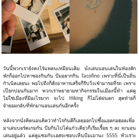
วันนี้พวกเรายังคงไร้แพลนเหมือนเดิม นั่งเล่นนอนเล่นในห้องสัก
พักก็ออกไปหาของกินกัน บีมอยากกิน Tacofino เพราะที่นี่เป็นถิ่น
กำเนิดเลยนะ พอไปถึงก็สั่งอาหารเสร็จก็รีบวิ่งเข้ามารอที่รถ เพราะ
เปียกปอนกันมาก พวกเราพยายามหากิจกรรมในเมืองนี้ทำ แต่ดู
ไม่ใช่เมืองที่มีอะไรมาก จะไป Hiking ก็ไม่ได้ฝนตก สุดท้ายก็
จำยอมกลับที่พักมานอนเล่นกันอีกครั้ง
หลังจากนั่งคิดนอนคิดว่าทำไรกันดีก็เลยออกไปซื้อแอลกอฮอลเพื่อ
มาเล่นบอร์ดเกมกัน บีมกินไปได้แก้วเดียวก็เริ่มเรื้อย ๆ ละ จะนอน
เล่นอยู่แล้ว แต่ดูแซมกับเอสจะชอบเห็นบีมเมานะ 5555 หัวเราะ