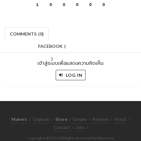
1
0
0
0
0
0
COMMENTS
(
0)
FACEBOOK
(
)
เข้าสู่ระบบเพื่อแสดงความคิดเห็น
LOG IN
Makers
/
Originals
/
Store
/
Sample
/
Redeem
/
About
/
Contact
/
Jobs
/
Copyrights © 2015 All Rights Reserved by Minimore