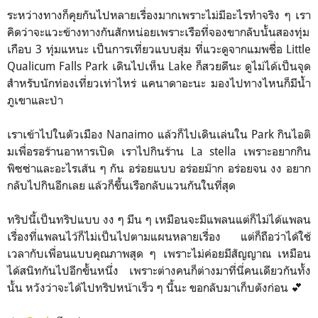
ระหว่างทางก็คุยกันไปหลายเรื่องมากเพราะไม่มีอะไรทำจริง ๆ เรา
คิดว่าจะแวะข้างทางกันสักหน่อยเพราะเรือที่จองขากลับนั้นสองทุ่ม
เกือบ 3 ทุ่มแหนะ เป็นการเที่ยวแบบสุ่ม ที่แวะดูจากแมพชื่อ Little
Qualicum Falls Park เดินไปเห็น Lake ก็สวยดีนะ ดูไม่ได้เป็นจุด
สำหรับนักท่องเที่ยวเท่าไหร่ แคนาดาอะนะ มองไปทางไหนก็มีน้ำ
ภูเขาและป่า
เราเข้าไปในตัวเมือง Nanaimo แล้วก็ไปเดินเล่นใน Park กินไอติ
มเพื่อรอร้านอาหารเปิด เราไปกินร้าน La stella เพราะอยากกิน
พิซซ่าและอะไรเส้น ๆ กัน อร่อยแบบ อร่อยม๊าก อร่อยจน งง อยาก
กลับไปกินอีกเลย แล้วก็ขึ้นเรือกลับแวนกันในที่สุด
ทริปนี้เป็นทริปแบบ งง ๆ มึน ๆ เหมือนจะมีแพลนแต่ก็ไม่ได้แพลน
เรื่องที่แพลนไว้ก็ไม่เป็นไปตามแผนหลายเรื่อง แต่ก็ถือว่าได้ใช้
เวลากับเพื่อนแบบคุณภาพสุด ๆ เพราะไม่ค่อยมีสัญญาณ เหมือน
ได้สนิทกันไปอีกขั้นหนึ่ง เพราะต่างคนก็ต่างมาที่นี่คนเดียวกันทั้ง
นั้น หวังว่าจะได้ไปทริปหน้าเร็ว ๆ นี้นะ ขอกลับมาเก็บตังก่อน 💕