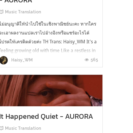
Music Translation
ไม่อนุญาติให้นำไปใช้ในเชิงพาณิชย์นะคะ หากใคร
จะเอาผลงานแปลเราไปอ้างอิงหรือแชร์อะไรได้
โปรดให้เครดิตด้วยค่ะ TH Trans: Haisy_WM It's a
feeling growing old with time Like a restless in
a leaves coming down The world is a hole and
565
Haisy_WM
we all seem to fall Down and down รู้สึกเหมือน
กับว่า ได้เติบโตไปพร้อ...
It Happened Quiet - AURORA
Music Translation