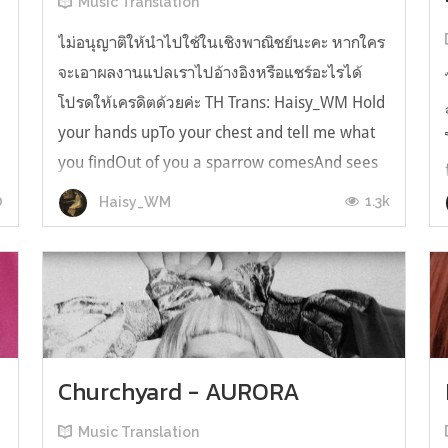
Music Translation
ไม่อนุญาติให้นำไปใช้ในเชิงพาณิชย์นะคะ หากใคร
จะเอาผลงานแปลเราไปอ้างอิงหรือแชร์อะไรได้
โปรดให้เครดิตด้วยค่ะ TH Trans: Haisy_WM Hold
your hands upTo your chest and tell me what
you findOut of you a sparrow comesAnd sees
without its eyesเอามือวางไว้บนอกของเธอ และ
0
1.3k
Haisy_WM
บอกฉันทีว่าเธอเจออะไรนกกระจอกเทศเ...
Churchyard - AURORA
Music Translation