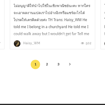
ไม่อนุญาติให้นำไปใช้ในเชิงพาณิชย์นะคะ หากใคร
จะเอาผลงานแปลเราไปอ้างอิงหรือแชร์อะไรได้
โปรดให้เครดิตด้วยค่ะ TH Trans: Haisy_WM He
told me I belong in a churchyard He told me I
could walk away but I wouldn't get far Tell me
how do people know what is hurt, what is
7
502
Haisy_WM
love? He told me I belong in a chur...
1
2
3