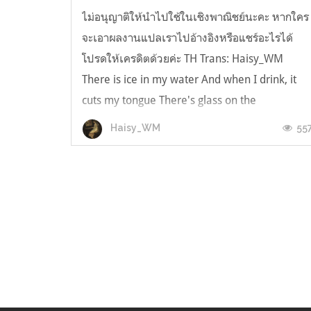
ไม่อนุญาติให้นำไปใช้ในเชิงพาณิชย์นะคะ หากใคร
จะเอาผลงานแปลเราไปอ้างอิงหรือแชร์อะไรได้
โปรดให้เครดิตด้วยค่ะ TH Trans: Haisy_WM
There is ice in my water And when I drink, it
cuts my tongue There's glass on the
playground It cuts my skin when I run มันมีน้ำ
55
Haisy_WM
แข็งอยู่ในน้ำของฉัน และในตอนที่ฉันดื่มมัน มั...