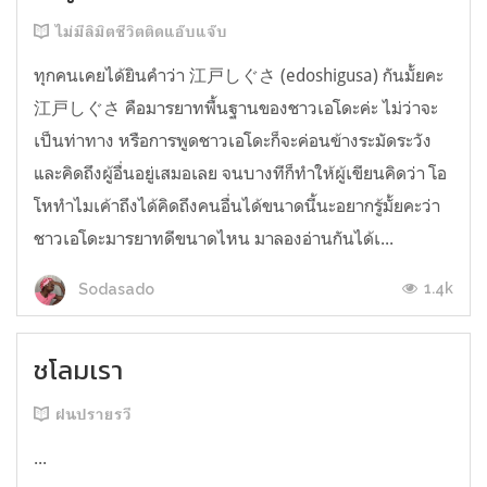
ไม่มีลิมิตชีวิตติดแอ๊บแจ๊บ
ทุกคนเคยได้ยินคำว่า 江戸しぐさ (edoshigusa) กันมั้ยคะ
江戸しぐさ คือมารยาทพื้นฐานของชาวเอโดะค่ะ ไม่ว่าจะ
เป็นท่าทาง หรือการพูดชาวเอโดะก็จะค่อนข้างระมัดระวัง
และคิดถึงผู้อื่นอยู่เสมอเลย จนบางทีก็ทำให้ผู้เขียนคิดว่า โอ
โหทำไมเค้าถึงได้คิดถึงคนอื่นได้ขนาดนี้นะอยากรู้มั้ยคะว่า
ชาวเอโดะมารยาทดีขนาดไหน มาลองอ่านกันได้เ...
1.4k
Sodasado
ชโลมเรา
ฝนปรายรวี
...