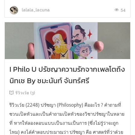
54
lalala_lacuna
I Philo U ปรัชญาความรักจากเพลโตถึง
นิทเช By ชมะนันท์ จันทร์ศรี
รีวิวเว้ย (3)
รีวิวเว้ย (2248) ปรัชญา (Philosophy) คืออะไร ? คำถามที่
ชวนเปิดหัวและเป็นคำถามเปิดหัวของวิชาปรัชญาในหลาย
ที่ หากให้ลองตอบแบบเป็นงานเป็นการ (ซึ่งไม่รู้ว่าจะถูก
ไหม) คงได้คำตอบประมาณว่า ปรัชญา คือ ศาสตร์ที่ว่าด้วย