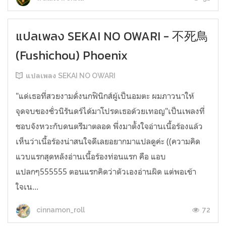
แปลเพลง SEKAI NO OWARI - 不死鳥
(Fushichou) Phoenix
แปลเพลง SEKAI NO OWARI
"แด่เธอที่สวยงามดั่งนกฟินิกส์ผู้เป็นอมตะ ผมภาวนาให้
จุดจบของชั่วนิรันดร์ได้มาโปรดเธอด้วยเทอญ"เป็นเพลงที่
ชอบจังหวะกับดนตรีมาตลอด พึ่งมาตั้งใจอ่านเนื้อร้องแล้ว
เห็นว่าเนื้อร้องน่าสนใจดีเลยอยากมาแปลดูค่ะ ((ความคิด
แวบแรกสุดหลังอ่านเนื้อร้องท่อนแรก คือ แอบ
แปลกๆ555555 ตอนแรกคิดว่าตัวเองอ่านผิด แต่พอเข้า
ใจเน...
72
cinnamon_roll