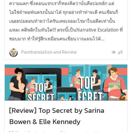
ความแตก ซึ่งตอนแรกเราก็หลงคิดว่านั่นคือปมหลัก แต่
ไม่ใช่จ้าพอพ้นตรงนั้นมาได้ ทุกอย่างทำท่าจะดี คนเขียนก็
เฉลยปมตอนท้ายว่าไครันเคยเจออะไรมาในอดีตเท่านั้น
แหละ คดีพลิกในทันใด!!! ตรงนี้เป็นNarrative Escalation ที่
ชอบมาก ทำให้รู้สึกเหมือนคนเขียนวางแผนไว้ตั...
46
Parntranslation and Review
[Review] Top Secret by Sarina
Bowen & Elle Kennedy