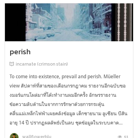
perish
incarnate (crimson stain)
To come into existence, prevail and perish. Müeller
view สัปดาห์ที่สามของเดือนกรกฎาคม รายงานอีกฉบับขอ
งมอร์แกนโผล่มาที่โต๊ะทำงานผมอีกครั้ง อักษรรายงาน
ข้อความลับด้านในจากการรักษาด้วยการกระตุ้น
คลื่นแม่เหล็กไฟฟ้าเผยคลังข้อมูล เด็กชายนาม ลูเซียน บีสัน
อายุ 14 ปี ปรากฏผลลัพธ์เป็นลบ ชุดข้อมูลในระบบคาด...
51
wallflowerblu