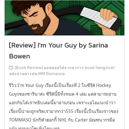
[Review] I'm Your Guy by Sarina
Bowen
[Book Review] ผลพลอยได้จากอาการ book hangover
หลังอ่านสารพัน MM Romance
รีวิว:I'm Your Guy เรื่องนี้เป็นเรื่องที่ 2 ในซีรีส์ Hockey
Guysของซารินาค่ะ ซีรีส์นี้มีทั้งหมด 4 เล่ม แต่สามารถอ่าน
แยกกันได้เราหยิบเล่มนี้มาอ่านก่อน เพราะเอไอแนะนำว่า
เรื่องนี้น่าจะถูกจริตเรามากกว่า555 เรื่องนี้เป็นเรื่องราวของ
TOMMASO นักกีฬาฮอกกี้ NHL กับ Carter มัณฑนากรมือ
ฉมัง ทอมมาโซเพิ่งโดนเทร...