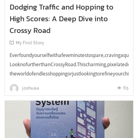
Dodging Traffic and Hopping to
High Scores: A Deep Dive into
Crossy Road
My First Story
Everfoundyourselfwithafewminutestospare,cravingaquick,e
LooknofurtherthanCrossyRoad.Thischarming,pixelatedendl
theworldofendlesshoppingorjustlookingtorefineyourchicken
65
joshuaa