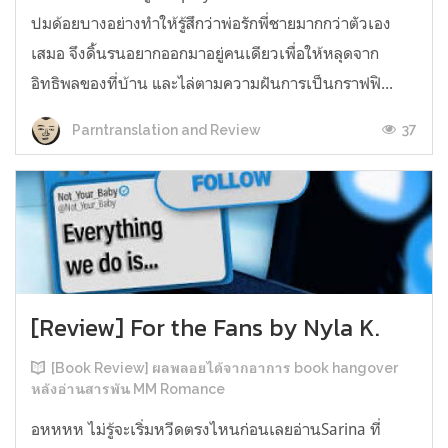
ปมด้อยบางอย่างทำให้รู้สึกว่าพ่อรักพี่ชายมากกว่าตัวเอง
เสมอ จึงดิ้นรนอยากออกมาอยู่คนเดียวเพื่อให้หลุดจาก
อิทธิพลของที่บ้าน และไล่ตามความฝันการเป็นกราฟฟิ...
37
Parntranslation and Review
[Review] For the Fans by Nyla K.
[Book Review] ผลพลอยได้จากอาการ book hangover
หลังอ่านสารพัน MM Romance
อหหหห ไม่รู้จะเริ่มหวีดตรงไหนก่อนเลยอ่านSarina ที่