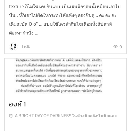
texture ก็ไม่ใช่ เคยกินแบบเป็นเส้นฉีกๆอันนี้เหมือนเอาไป
ปั่น . นี่ก็เอาไปผัดในกระทะให้แห้งๆ ลองชิมดู .. คะ คะ คะ
เค็มสะบัด O o" ... แบบใช้โควต้ากินโซเดียมทั้งสัปดาห์
ต้องหาผักนึ่ง ...
9
TidbiT
องค์ 1
A BRIGHT RAY OF DARKNESS ในห้วงมืดสนิทไม่มิดแสง
...