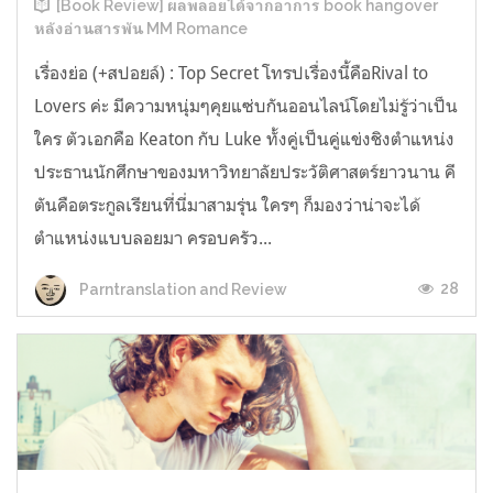
[Book Review] ผลพลอยได้จากอาการ book hangover
หลังอ่านสารพัน MM Romance
เรื่องย่อ (+สปอยล์) : Top Secret โทรปเรื่องนี้คือRival to
Lovers ค่ะ มีความหนุ่มๆคุยแซ่บกันออนไลน์โดยไม่รู้ว่าเป็น
ใคร ตัวเอกคือ Keaton กับ Luke ทั้งคู่เป็นคู่แข่งชิงตำแหน่ง
ประธานนักศึกษาของมหาวิทยาลัยประวัติศาสตร์ยาวนาน คี
ตันคือตระกูลเรียนที่นี่มาสามรุ่น ใครๆ ก็มองว่าน่าจะได้
ตำแหน่งแบบลอยมา ครอบครัว...
28
Parntranslation and Review