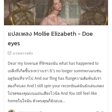
แปลเพลง Mollie Elizabeth - Doe
eyes
แปลสรรพสิ่ง
Dear my loverแด่ ที่รักของฉัน what has happened to
usสิ่งที่เกิดขึ้นระหว่างเรา It's no longer summerเฉกเช่น
ฤดูร้อนที่จากไป And our fling has flungความสัมพันธ์เรา
สองก็จบลง And I still spin your recordsแต่ฉันยังเล่นเพลง
โปรดของคุณบนแผ่นเสียงไวนิล And You still feel like
homeในใจฉัน ตัวตนคุณก็ยังอบอ...