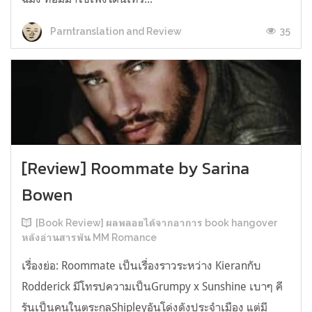
35
Parntranslation and Review
[Review] Roommate by Sarina
Bowen
[Book Review] ผลพลอยได้จากอาการ book hangover
หลังอ่านสารพัน MM Romance
เรื่องย่อ: Roommate เป็นเรื่องราวระหว่าง Kieranกับ
Rodderick มีโทรปความเป็นGrumpy x Sunshine เบาๆ คี
รันเป็นคนในตระกูลShipleyอันโด่งดังประจำเมือง แต่มี