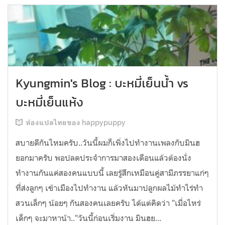
Kyungmin's Blog : บะหมี่เย็นน้ำ vs
บะหมี่เย็นแห้ง
ห้องแปลไทยของ happypuppy
สบายดีกันไหมครับ..วันนี้ผมก็เพิ่งไปทำงานเพลงกับมินฮ
ยอกมาครับ พอปลดประจำการมาสองเดือนแล้วต้องนั่ง
ทำงานกันแค่สองคนแบบนี้ เลยรู้สึกเหมือนคู่สามีภรรยาแก่ๆ
ที่ส่งลูกๆ เข้าเมืองไปทำงาน แล้วหันมาปลูกผลไม้ทำไร่ทำ
สวนเล็กๆ น้อยๆ กันสองคนเลยครับ ได้แต่คิดว่า "เมื่อไหร่
เด็กๆ จะมาหาน้า.."วันนี้ก่อนเริ่มงาน มินฮย...