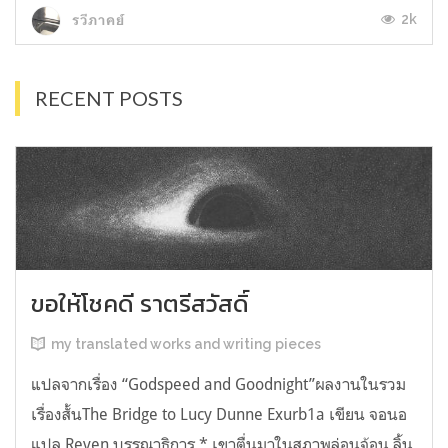
2k
รวีภาคย์
RECENT POSTS
ขอให้โชคดี ราตรีสวัสดิ์
my translated works and writing pieces
แปลจากเรื่อง “Godspeed and Goodnight”ผลงานในรวม
เรื่องสั้นThe Bridge to Lucy Dunne Exurb1a เขียน จอนอ
แปล Reven บรรณาธิการ * เขาตื่นมาในสภาพล่อนจ้อน ลิ้น