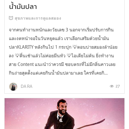
น้ำมันปลา
สุขภาพและการดูแลสมอง
จากคนทำงานหนักและวัยเลข 3 นอกจากเริ่มปรับการกิน
และงดหน้าจอในวันหยุดแล้ว เราเลือกเสริมด้วยน้ำมัน
ปลาKLARITY หลังกินไป 1 กระปุก 💡ตอนบ่ายสมองล้าน้อย
ลง 💡ตื่นเช้าแล้วไม่ค่อยมึนหัว 💡ไอเดียไม่ตัน ยิ่งทำงาน
สาย Content แนะนำว่าควรมี ชอบตรงที่ไม่มีกลิ่นคาวเลย
กินง่ายสุดตั้งแต่เคยกินน้ำมันปลามาเลย ใครที่เคยกิ...
27
DA RA