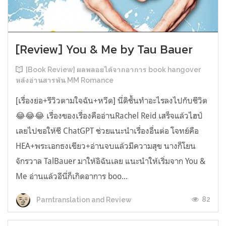
[Review] You & Me by Tau Bauer
[Book Review] ผลพลอยได้จากอาการ book hangover
หลังอ่านสารพัน MM Romance
[เรื่องย่อ+รีวิวตามใจฉัน+หวีด] นี่ดิชั้นทำอะไรลงไปกับชีวิต
😂😂😂 เรื่องของเรื่องคืออ่านRachel Reid เสร็จแล้วไฮป์
เลยไปขอให้ชี ChatGPT ช่วยแนะนำเรื่องอื่นต่อ โจทย์คือ
HEA+พระเอกธงเขียว+อ่านจบแล้วมีความสุข นางก็โยน
จักรวาล TalBauer มาให้อิฉันเลย แนะนำให้เริ่มจาก You &
Me อ่านแล้วอีนี่ก็เกิดอาการ boo...
82
Parntranslation and Review