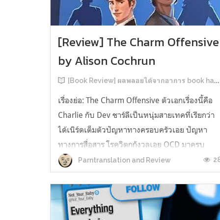
[Review] The Charm Offensive
by Alison Cochrun
[Book Review] ผลพลอยได้จากอาการ book hangover หลังอ่านสารพัน MM Romance
เรื่องย่อ: The Charm Offensive ตัวเอกเรื่องนี้คือ
Charlie กับ Dev ชาร์ลีเป็นหนุ่มสายเทคที่เรียกว่า
ได้เนิร์ดเต็มตัวปัญหาทางครอบครัวเอย ปัญหา
ทางการสื่อสาร โรควิตกกังวลเอย OCD มาครบ
เรียกได้ว่าครบองค์ประกอบความโอตะ เขาทั้งไม่
2
Parntranslation and Review
เชื่อในรักแท้ ไม่เคยมีความสัมพันธ์ในเชิงโรแมนติ
กับใคร หรืออาจเรียกว่าไม่เคยรู...