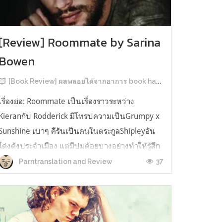
[Review] Roommate by Sarina
Bowen
[Book Review] ผลพลอยได้จากอาการ book hangover หลังอ่านสารพัน MM Romance
เรื่องย่อ: Roommate เป็นเรื่องราวระหว่าง
Kieranกับ Rodderick มีโทรปความเป็นGrumpy x
Sunshine เบาๆ คีรันเป็นคนในตระกูลShipleyอัน
โด่งดังประจำเมือง แต่มีปมด้อยบางอย่างทำให้รู้สึก
ว่าพ่อรักพี่ชายมากกว่าตัวเองเสมอ จึงดิ้นรนอยาก
37
Parntranslation and Review
ออกมาอยู่คนเดียวเพื่อให้หลุดจากอิทธิพลของที่
บ้าน และไล่ตามความฝันการเป็นกราฟฟิ...