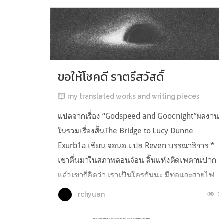
ขอให้โชคดี ราตรีสวัสดิ์
my translated works and writing pieces
แปลจากเรื่อง “Godspeed and Goodnight”ผลงา
ในรวมเรื่องสั้นThe Bridge to Lucy Dunne
Exurb1a เขียน จอนอ แปล Reven บรรณาธิการ *
เขาตื่นมาในสภาพล่อนจ้อน ลิ้นแห้งติดเพดานปาก
แล้วเขาก็คิดว่า เราเป็นใครกันนะ มีท่อและสายไฟ
อยู่ในตัว เกิดความรู้สึกอยากฉี่ และแม้ตัวเขาจะ
rchyuan
เหยียดตรง ก็มีแต่ความมืดมิดอยู่เบื้องหน้...