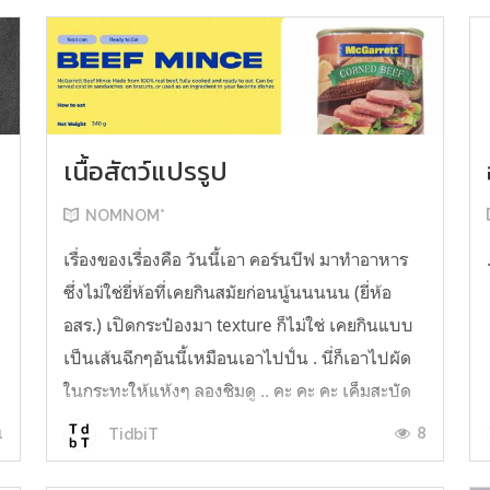
เนื้อสัตว์แปรรูป
NOMNOM*
น
เรื่องของเรื่องคือ วันนี้เอา คอร์นบีฟ มาทำอาหาร
ซึ่งไม่ใช่ยี่ห้อที่เคยกินสมัยก่อนนู้นนนนน (ยี่ห้อ
อสร.) เปิดกระป๋องมา texture ก็ไม่ใช่ เคยกินแบบ
เป็นเส้นฉีกๆอันนี้เหมือนเอาไปปั่น . นี่ก็เอาไปผัด
ในกระทะให้แห้งๆ ลองชิมดู .. คะ คะ คะ เค็มสะบัด
O o" ... แบบใช้โควต้ากินโซเดียมทั้งสัปดาห์
1
8
TidbiT
ต้องหาผักนึ่ง ...