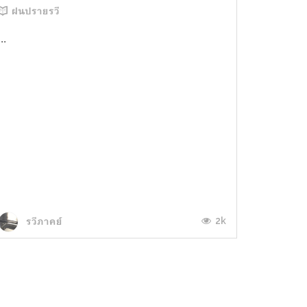
ฝนปรายรวี
...
2k
รวีภาคย์