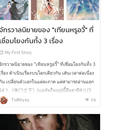
จักรวาลนิยายของ "เทียนหรูอวี้" ที่
เชื่อมโยงกันทั้ง 3 เรื่อง
My First Story
จักรวาลนิยายของ “เทียนหรูอวี้” ที่เชื่อมโยงกันทั้ง 3
เรื่อง ดำเนินเรื่องบนโลกเดียวกัน เส้นเวลาต่อเนื่อง
กัน เปลี่ยนตัวเอกในแต่ละภาค แต่สามารถอ่านแยก
ได้ 1.《衡门之下》(แม่ทัพใหญ่ผู้นี้คือสามีข้า) (3
เล่มจบ) เป็นเรื่องที่เกิดก่อน เล่าเรื่องของ ฝูถิง กับ
29
TidNiyay
หลี่ชีฉือ ที่ต้องแต่งงานกันก่อนจะใช้ชีวิตห่างไกล
กัน...