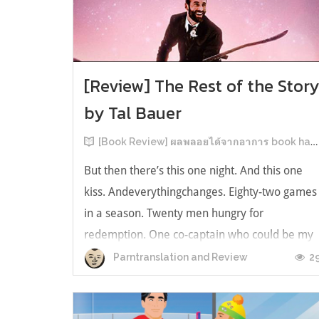
[Review] The Rest of the Stor
by Tal Bauer
[Book Review] ผลพลอยได้จากอาการ book hangover หลังอ่านสารพัน MM Romance
But then there’s this one night. And this one
kiss. Andeverythingchanges. Eighty-two games
in a season. Twenty men hungry for
redemption. One co-captain who could be my
forever. This is the rest of the story. หลังอ่าน
2
Parntranslation and Review
แบบฟีลกู้ดติดๆ กันแล้ว เลยอยากได้ความแสบ
ทรวงในชีวิตบ้าง (หาเรื่อง!) เล่มนี้คู่หูเอ...