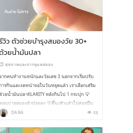
รีวิว ตัวช่วยบำรุงสมองวัย 30+
ด้วยน้ำมันปลา
สุขภาพและการดูแลสมอง
จากคนทำงานหนักและวัยเลข 3 นอกจากเริ่มปรับ
การกินและงดหน้าจอในวันหยุดแล้ว เราเลือกเสริม
ด้วยน้ำมันปลาKLARITY หลังกินไป 1 กระปุก 💡
ตอนบ่ายสมองล้าน้อยลง 💡ตื่นเช้าแล้วไม่ค่อยมึน
หัว 💡ไอเดียไม่ตัน ยิ่งทำงานสาย Content แนะนำ
25
DA RA
ว่าควรมี ชอบตรงที่ไม่มีกลิ่นคาวเลย กินง่ายสุด
ตั้งแต่เคยกินน้ำมันปลามาเลย ใครที่เคยกิ...