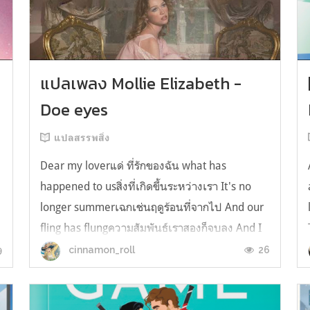
y
แปลเพลง Mollie Elizabeth -
Doe eyes
แปลสรรพสิ่ง
Dear my loverแด่ ที่รักของฉัน what has
happened to usสิ่งที่เกิดขึ้นระหว่างเรา It's no
longer summerเฉกเช่นฤดูร้อนที่จากไป And our
fling has flungความสัมพันธ์เราสองก็จบลง And I
still spin your recordsแต่ฉันยังเล่นเพลงโปรดของ
9
26
cinnamon_roll
คุณบนแผ่นเสียงไวนิล And You still feel like
homeในใจฉัน ตัวตนคุณก็ยังอบอ...