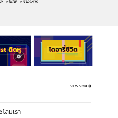
ปล
#ไซไฟ
#ทำอาหาร
VIEW MORE
ชโลมเรา