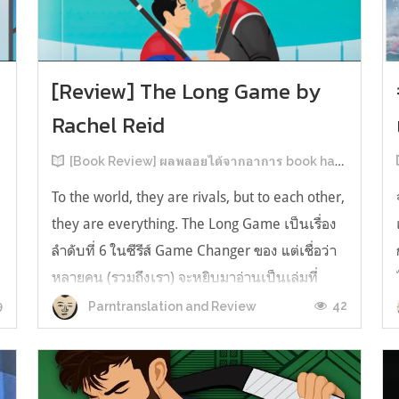
[Review] The Long Game by
Rachel Reid
[Book Review] ผลพลอยได้จากอาการ book hangover หลังอ่านสารพัน MM Romance
To the world, they are rivals, but to each other,
they are everything. The Long Game เป็นเรื่อง
ลำดับที่ 6 ในซีรีส์ Game Changer ของ แต่เชื่อว่า
หลายคน (รวมถึงเรา) จะหยิบมาอ่านเป็นเล่มที่
2หลังจากอ่าน Heated Rivalry มา555 เรื่องย่อ:
9
42
Parntranslation and Review
The Long Game เล่ม Long Game นี่จะเป็น
ประมาณ2 ปีหลังจาก HR จะดำเนินเ...