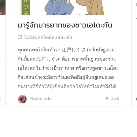
มารู้จักมารยาทของชาวเอโดะกัน
ไม่มีลิมิตชีวิตติดแอ๊บแจ๊บ
ทุกคนเคยได้ยินคำว่า 江戸しぐさ (edoshigusa)
กันมั้ยคะ 江戸しぐさ คือมารยาทพื้นฐานของชาว
า
เอโดะค่ะ ไม่ว่าจะเป็นท่าทาง หรือการพูดชาวเอโดะ
ก็จะค่อนข้างระมัดระวังและคิดถึงผู้อื่นอยู่เสมอเลย
จนบางทีก็ทำให้ผู้เขียนคิดว่า โอโหทำไมเค้าถึงได้
คิดถึงคนอื่นได้ขนาดนี้นะอยากรู้มั้ยคะว่าชาวเอโดะ
k
1.4k
Sodasado
มารยาทดีขนาดไหน มาลองอ่านกันได้เ...