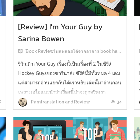
[Review] I'm Your Guy by
Sarina Bowen
[Book Review] ผลพลอยได้จากอาการ book hangover หลังอ่านสารพัน MM Romance
รีวิว:I'm Your Guy เรื่องนี้เป็นเรื่องที่ 2 ในซีรีส์
Hockey Guysของซารินาค่ะ ซีรีส์นี้มีทั้งหมด 4 เล่ม
แต่สามารถอ่านแยกกันได้เราหยิบเล่มนี้มาอ่านก่อน
เพราะเอไอแนะนำว่าเรื่องนี้น่าจะถูกจริตเรา
มากกว่า555 เรื่องนี้เป็นเรื่องราวของ TOMMASO
8
34
Parntranslation and Review
ก
นักกีฬาฮอกกี้ NHL กับ Carter มัณฑนากรมือฉมัง
ทอมมาโซเพิ่งโดนเทร...