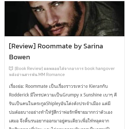
[Review] Roommate by Sarina
Bowen
[Book Review] ผลพลอยได้จากอาการ book hangover
หลังอ่านสารพัน MM Romance
เรื่องย่อ: Roommate เป็นเรื่องราวระหว่าง Kieranกับ
Rodderick มีโทรปความเป็นGrumpy x Sunshine เบาๆ คี
รันเป็นคนในตระกูลShipleyอันโด่งดังประจำเมือง แต่มี
ปมด้อยบางอย่างทำให้รู้สึกว่าพ่อรักพี่ชายมากกว่าตัวเอง
เสมอ จึงดิ้นรนอยากออกมาอยู่คนเดียวเพื่อให้หลุดจาก