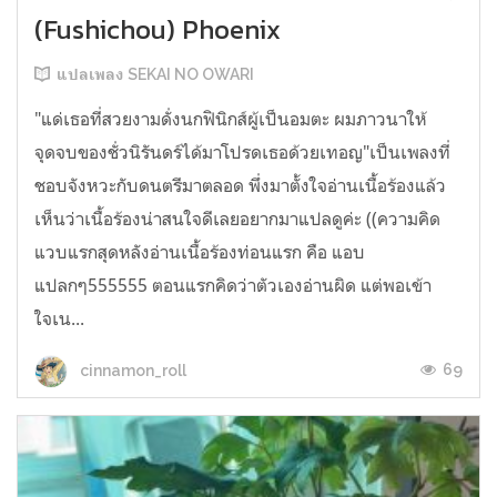
(Fushichou) Phoenix
แปลเพลง SEKAI NO OWARI
"แด่เธอที่สวยงามดั่งนกฟินิกส์ผู้เป็นอมตะ ผมภาวนาให้
จุดจบของชั่วนิรันดร์ได้มาโปรดเธอด้วยเทอญ"เป็นเพลงที่
ชอบจังหวะกับดนตรีมาตลอด พึ่งมาตั้งใจอ่านเนื้อร้องแล้ว
เห็นว่าเนื้อร้องน่าสนใจดีเลยอยากมาแปลดูค่ะ ((ความคิด
แวบแรกสุดหลังอ่านเนื้อร้องท่อนแรก คือ แอบ
แปลกๆ555555 ตอนแรกคิดว่าตัวเองอ่านผิด แต่พอเข้า
ใจเน...
69
cinnamon_roll