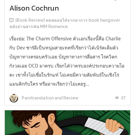
Alison Cochrun
[Book Review] ผลพลอยได้จากอาการ book hangover
หลังอ่านสารพัน MM Romance
เรื่องย่อ: The Charm Offensive ตัวเอกเรื่องนี้คือ Charlie
กับ Dev ชาร์ลีเป็นหนุ่มสายเทคที่เรียกว่าได้เนิร์ดเต็มตัว
ปัญหาทางครอบครัวเอย ปัญหาทางการสื่อสาร โรควิตก
กังวลเอย OCD มาครบ เรียกได้ว่าครบองค์ประกอบความโอ
ตะ เขาทั้งไม่เชื่อในรักแท้ ไม่เคยมีความสัมพันธ์ในเชิงโร
แมนติกกับใคร หรืออาจเรียกว่าไม่เคยรู...
27
Parntranslation and Review