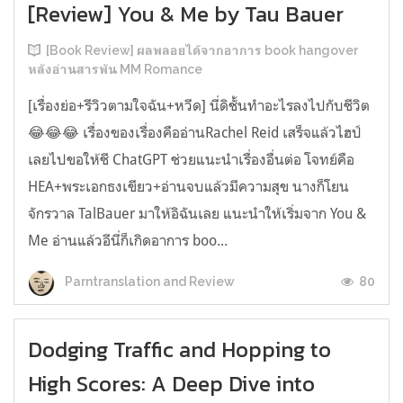
[Review] You & Me by Tau Bauer
[Book Review] ผลพลอยได้จากอาการ book hangover
หลังอ่านสารพัน MM Romance
[เรื่องย่อ+รีวิวตามใจฉัน+หวีด] นี่ดิชั้นทำอะไรลงไปกับชีวิต
😂😂😂 เรื่องของเรื่องคืออ่านRachel Reid เสร็จแล้วไฮป์
เลยไปขอให้ชี ChatGPT ช่วยแนะนำเรื่องอื่นต่อ โจทย์คือ
HEA+พระเอกธงเขียว+อ่านจบแล้วมีความสุข นางก็โยน
จักรวาล TalBauer มาให้อิฉันเลย แนะนำให้เริ่มจาก You &
Me อ่านแล้วอีนี่ก็เกิดอาการ boo...
80
Parntranslation and Review
Dodging Traffic and Hopping to
High Scores: A Deep Dive into