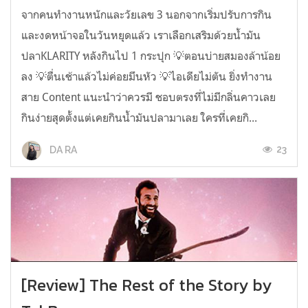
จากคนทำงานหนักและวัยเลข 3 นอกจากเริ่มปรับการกิน
และงดหน้าจอในวันหยุดแล้ว เราเลือกเสริมด้วยน้ำมัน
ปลาKLARITY หลังกินไป 1 กระปุก 💡ตอนบ่ายสมองล้าน้อย
ลง 💡ตื่นเช้าแล้วไม่ค่อยมึนหัว 💡ไอเดียไม่ตัน ยิ่งทำงาน
สาย Content แนะนำว่าควรมี ชอบตรงที่ไม่มีกลิ่นคาวเลย
กินง่ายสุดตั้งแต่เคยกินน้ำมันปลามาเลย ใครที่เคยกิ...
23
DA RA
[Review] The Rest of the Story by