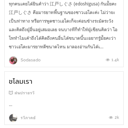
ทุกคนเคยได้ยินคำว่า 江戸しぐさ (edoshigusa) กันมั้ยคะ
江戸しぐさ คือมารยาทพื้นฐานของชาวเอโดะค่ะ ไม่ว่าจะ
เป็นท่าทาง หรือการพูดชาวเอโดะก็จะค่อนข้างระมัดระวัง
และคิดถึงผู้อื่นอยู่เสมอเลย จนบางทีก็ทำให้ผู้เขียนคิดว่า โอ
โหทำไมเค้าถึงได้คิดถึงคนอื่นได้ขนาดนี้นะอยากรู้มั้ยคะว่า
ชาวเอโดะมารยาทดีขนาดไหน มาลองอ่านกันได้เ...
1.4k
Sodasado
ชโลมเรา
ฝนปรายรวี
...
2k
รวีภาคย์