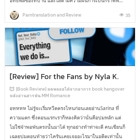
อิทธิพลของที่บ้าน และไล่ตามความฝันการเป็นกราฟฟิ...
35
Parntranslation and Review
[Review] For the Fans by Nyla K.
[Book Review] ผลพลอยได้จากอาการ book hangover
หลังอ่านสารพัน MM Romance
อหหหห ไม่รู้จะเริ่มหวีดตรงไหนก่อนเลยอ่านSarina ที่
ความแตก ซึ่งตอนแรกเราก็หลงคิดว่านั่นคือปมหลัก แต่
ไม่ใช่จ้าพอพ้นตรงนั้นมาได้ ทุกอย่างทำท่าจะดี คนเขียนก็
เฉลยปมตอนท้ายว่าไครันเคยเจออะไรมาในอดีตเท่านั้น