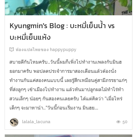
Kyungmin's Blog : บะหมี่เย็นน้ำ vs
บะหมี่เย็นแห้ง
ห้องแปลไทยของ happypuppy
สบายดีกันไหมครับ..วันนี้ผมก็เพิ่งไปทำงานเพลงกับมินฮ
ยอกมาครับ พอปลดประจำการมาสองเดือนแล้วต้องนั่ง
ทำงานกันแค่สองคนแบบนี้ เลยรู้สึกเหมือนคู่สามีภรรยาแก่ๆ
ที่ส่งลูกๆ เข้าเมืองไปทำงาน แล้วหันมาปลูกผลไม้ทำไร่ทำ
สวนเล็กๆ น้อยๆ กันสองคนเลยครับ ได้แต่คิดว่า "เมื่อไหร่
เด็กๆ จะมาหาน้า.."วันนี้ก่อนเริ่มงาน มินฮย...
50
lalala_lacuna