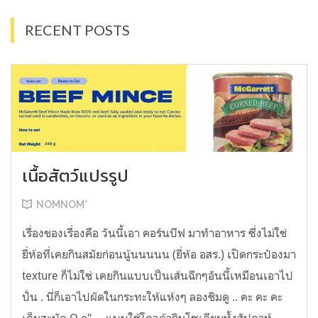
RECENT POSTS
เนื้อสัตว์แปรรูป
NOMNOM*
เรื่องของเรื่องคือ วันนี้เอา คอร์นบีฟ มาทำอาหาร ซึ่งไม่ใช่
ยี่ห้อที่เคยกินสมัยก่อนนู้นนนนน (ยี่ห้อ อสร.) เปิดกระป๋องมา
texture ก็ไม่ใช่ เคยกินแบบเป็นเส้นฉีกๆอันนี้เหมือนเอาไป
ปั่น . นี่ก็เอาไปผัดในกระทะให้แห้งๆ ลองชิมดู .. คะ คะ คะ
เค็มสะบัด O o" ... แบบใช้โควต้ากินโซเดียมทั้งสัปดาห์