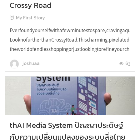
Crossy Road
My First Story
Everfoundyourselfwithafewminutestospare,cravingaquick,e
LooknofurtherthanCrossyRoad.Thischarming,pixelatedendl
theworldofendlesshoppingorjustlookingtorefineyourchicken
63
joshuaa
thAI Media System ปัญญาประดิษฐ์
กับความเปลี่ยนแปลงของระบบสื่อไทย