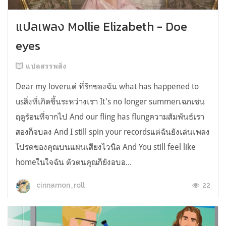
แปลเพลง Mollie Elizabeth - Doe
eyes
แปลสรรพสิ่ง
Dear my loverแด่ ที่รักของฉัน what has happened to
usสิ่งที่เกิดขึ้นระหว่างเรา It's no longer summerเฉกเช่น
ฤดูร้อนที่จากไป And our fling has flungความสัมพันธ์เรา
สองก็จบลง And I still spin your recordsแต่ฉันยังเล่นเพลง
โปรดของคุณบนแผ่นเสียงไวนิล And You still feel like
homeในใจฉัน ตัวตนคุณก็ยังอบอ...
22
cinnamon_roll