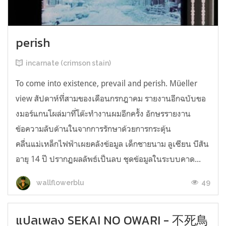
perish
incarnate (crimson stain)
To come into existence, prevail and perish. Müeller
view สัปดาห์ที่สามของเดือนกรกฎาคม รายงานอีกฉบับขอ
งมอร์แกนโผล่มาที่โต๊ะทำงานผมอีกครั้ง อักษรรายงาน
ข้อความลับด้านในจากการรักษาด้วยการกระตุ้น
คลื่นแม่เหล็กไฟฟ้าเผยคลังข้อมูล เด็กชายนาม ลูเซียน บีสัน
อายุ 14 ปี ปรากฏผลลัพธ์เป็นลบ ชุดข้อมูลในระบบคาด...
49
wallflowerblu
แปลเพลง SEKAI NO OWARI - 不死鳥