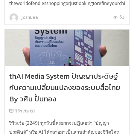
theworldofendlesshoppingorjustlookingtorefineyourchicken
64
joshuaa
thAI Media System ปัญญาประดิษฐ์
กับความเปลี่ยนแปลงของระบบสื่อไทย
By วศิน ปั้นทอง
รีวิวเว้ย (3)
รีวิวเว้ย (2249) ทุกวันนี้คงยากจะปฏิเสธว่า "ปัญญา
ประดิษฐ์" หรือ AI ได้กลายมาเป็นส่วนสำคัญของชีวิตใคร