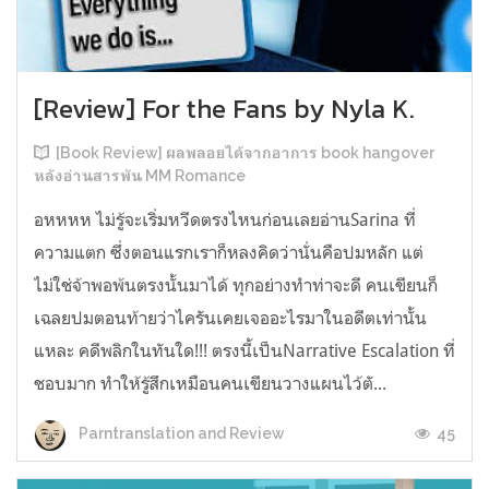
[Review] For the Fans by Nyla K.
[Book Review] ผลพลอยได้จากอาการ book hangover
หลังอ่านสารพัน MM Romance
อหหหห ไม่รู้จะเริ่มหวีดตรงไหนก่อนเลยอ่านSarina ที่
ความแตก ซึ่งตอนแรกเราก็หลงคิดว่านั่นคือปมหลัก แต่
ไม่ใช่จ้าพอพ้นตรงนั้นมาได้ ทุกอย่างทำท่าจะดี คนเขียนก็
เฉลยปมตอนท้ายว่าไครันเคยเจออะไรมาในอดีตเท่านั้น
แหละ คดีพลิกในทันใด!!! ตรงนี้เป็นNarrative Escalation ที่
ชอบมาก ทำให้รู้สึกเหมือนคนเขียนวางแผนไว้ตั...
45
Parntranslation and Review