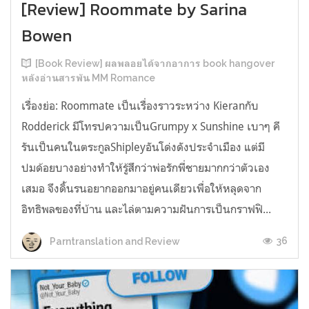
[Review] Roommate by Sarina
Bowen
[Book Review] ผลพลอยได้จากอาการ book hangover
หลังอ่านสารพัน MM Romance
เรื่องย่อ: Roommate เป็นเรื่องราวระหว่าง Kieranกับ
Rodderick มีโทรปความเป็นGrumpy x Sunshine เบาๆ คี
รันเป็นคนในตระกูลShipleyอันโด่งดังประจำเมือง แต่มี
ปมด้อยบางอย่างทำให้รู้สึกว่าพ่อรักพี่ชายมากกว่าตัวเอง
เสมอ จึงดิ้นรนอยากออกมาอยู่คนเดียวเพื่อให้หลุดจาก
อิทธิพลของที่บ้าน และไล่ตามความฝันการเป็นกราฟฟิ...
36
Parntranslation and Review