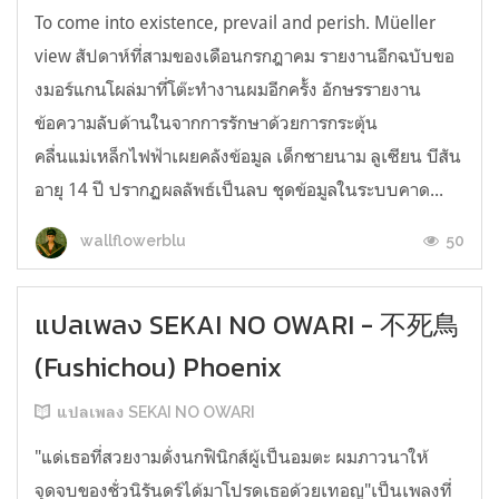
To come into existence, prevail and perish. Müeller
view สัปดาห์ที่สามของเดือนกรกฎาคม รายงานอีกฉบับขอ
งมอร์แกนโผล่มาที่โต๊ะทำงานผมอีกครั้ง อักษรรายงาน
ข้อความลับด้านในจากการรักษาด้วยการกระตุ้น
คลื่นแม่เหล็กไฟฟ้าเผยคลังข้อมูล เด็กชายนาม ลูเซียน บีสัน
อายุ 14 ปี ปรากฏผลลัพธ์เป็นลบ ชุดข้อมูลในระบบคาด...
50
wallflowerblu
แปลเพลง SEKAI NO OWARI - 不死鳥
(Fushichou) Phoenix
แปลเพลง SEKAI NO OWARI
"แด่เธอที่สวยงามดั่งนกฟินิกส์ผู้เป็นอมตะ ผมภาวนาให้
จุดจบของชั่วนิรันดร์ได้มาโปรดเธอด้วยเทอญ"เป็นเพลงที่