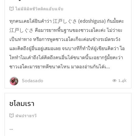
ไม่มีลิมิตชีวิตติดแอ๊บแจ๊บ
ทุกคนเคยได้ยินคำว่า 江戸しぐさ (edoshigusa) กันมั้ยคะ
江戸しぐさ คือมารยาทพื้นฐานของชาวเอโดะค่ะ ไม่ว่าจะ
เป็นท่าทาง หรือการพูดชาวเอโดะก็จะค่อนข้างระมัดระวัง
และคิดถึงผู้อื่นอยู่เสมอเลย จนบางทีก็ทำให้ผู้เขียนคิดว่า โอ
โหทำไมเค้าถึงได้คิดถึงคนอื่นได้ขนาดนี้นะอยากรู้มั้ยคะว่า
ชาวเอโดะมารยาทดีขนาดไหน มาลองอ่านกันได้เ...
1.4k
Sodasado
ชโลมเรา
ฝนปรายรวี
...