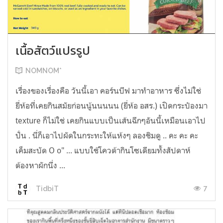
เนื้อสัตว์แปรรูป
NOMNOM*
เรื่องของเรื่องคือ วันนี้เอา คอร์นบีฟ มาทำอาหาร ซึ่งไม่ใช่
ยี่ห้อที่เคยกินสมัยก่อนนู้นนนนน (ยี่ห้อ อสร.) เปิดกระป๋องมา
texture ก็ไม่ใช่ เคยกินแบบเป็นเส้นฉีกๆอันนี้เหมือนเอาไป
ปั่น . นี่ก็เอาไปผัดในกระทะให้แห้งๆ ลองชิมดู .. คะ คะ คะ
เค็มสะบัด O o" ... แบบใช้โควต้ากินโซเดียมทั้งสัปดาห์
ต้องหาผักนึ่ง ...
7
TidbiT