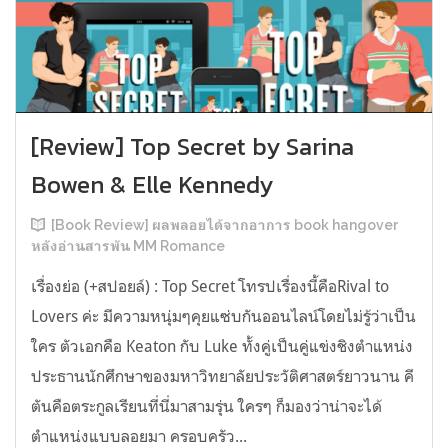
[Review] Top Secret by Sarina
Bowen & Elle Kennedy
[Book Review] ผลพลอยได้จากอาการ book hangover
หลังอ่านสารพัน MM Romance
เรื่องย่อ (+สปอยล์) : Top Secret โทรปเรื่องนี้คือRival to
Lovers ค่ะ มีความหนุ่มๆคุยแซ่บกันออนไลน์โดยไม่รู้ว่าเป็น
ใคร ตัวเอกคือ Keaton กับ Luke ทั้งคู่เป็นคู่แข่งชิงตำแหน่ง
ประธานนักศึกษาของมหาวิทยาลัยประวัติศาสตร์ยาวนาน คี
ตันคือตระกูลเรียนที่นี่มาสามรุ่น ใครๆ ก็มองว่าน่าจะได้
ตำแหน่งแบบลอยมา ครอบครัว...