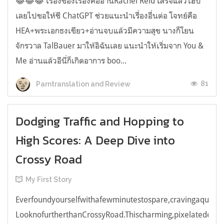
😂😂😂 เรื่องของเรื่องคืออ่านRachel Reid เสร็จแล้วไฮป์
เลยไปขอให้ชี ChatGPT ช่วยแนะนำเรื่องอื่นต่อ โจทย์คือ
HEA+พระเอกธงเขียว+อ่านจบแล้วมีความสุข นางก็โยน
จักรวาล TalBauer มาให้อิฉันเลย แนะนำให้เริ่มจาก You &
Me อ่านแล้วอีนี่ก็เกิดอาการ boo...
81
Parntranslation and Review
Dodging Traffic and Hopping to
High Scores: A Deep Dive into
Crossy Road
My First Story
Everfoundyourselfwithafewminutestospare,cravingaquick,e
LooknofurtherthanCrossyRoad.Thischarming,pixelatedendl