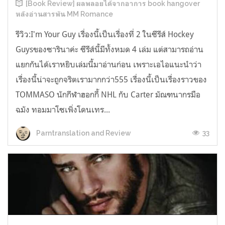
[Book Review] ผลพลอยได้จากอาการ book hangover
หลังอ่านสารพัน MM Romance
รีวิว:I'm Your Guy เรื่องนี้เป็นเรื่องที่ 2 ในซีรีส์ Hockey
Guysของซารินาค่ะ ซีรีส์นี้มีทั้งหมด 4 เล่ม แต่สามารถอ่าน
แยกกันได้เราหยิบเล่มนี้มาอ่านก่อน เพราะเอไอแนะนำว่า
เรื่องนี้น่าจะถูกจริตเรามากกว่า555 เรื่องนี้เป็นเรื่องราวของ
TOMMASO นักกีฬาฮอกกี้ NHL กับ Carter มัณฑนากรมือ
ฉมัง ทอมมาโซเพิ่งโดนเทร...
33
Parntranslation and Review