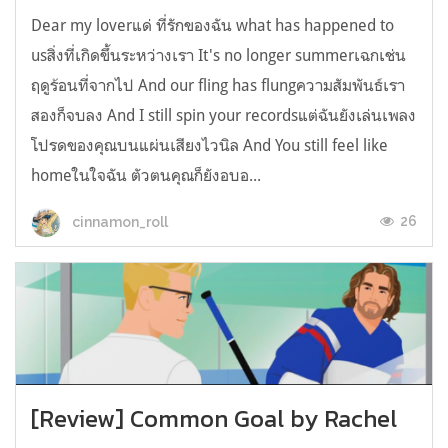
Dear my loverแด่ ที่รักของฉัน what has happened to
usสิ่งที่เกิดขึ้นระหว่างเรา It's no longer summerเฉกเช่น
ฤดูร้อนที่จากไป And our fling has flungความสัมพันธ์เรา
สองก็จบลง And I still spin your recordsแต่ฉันยังเล่นเพลง
โปรดของคุณบนแผ่นเสียงไวนิล And You still feel like
homeในใจฉัน ตัวตนคุณก็ยังอบอ...
26
cinnamon_roll
[Review] Common Goal by Rachel