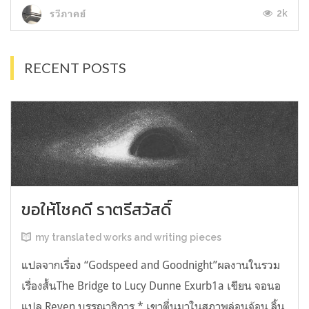
2k
รวีภาคย์
RECENT POSTS
ขอให้โชคดี ราตรีสวัสดิ์
my translated works and writing pieces
แปลจากเรื่อง “Godspeed and Goodnight”ผลงานในรวม
เรื่องสั้นThe Bridge to Lucy Dunne Exurb1a เขียน จอนอ
แปล Reven บรรณาธิการ * เขาตื่นมาในสภาพล่อนจ้อน ลิ้น