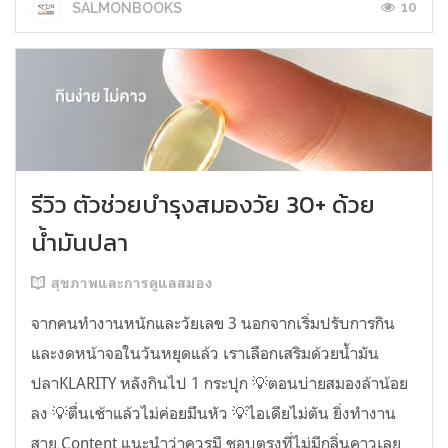
10
SALMONBOOKS
รีวิว ตัวช่วยบำรุงสมองวัย 30+ ด้วย
น้ำมันปลา
สุขภาพและการดูแลสมอง
จากคนทำงานหนักและวัยเลข 3 นอกจากเริ่มปรับการกิน
และงดหน้าจอในวันหยุดแล้ว เราเลือกเสริมด้วยน้ำมัน
ปลาKLARITY หลังกินไป 1 กระปุก 💡ตอนบ่ายสมองล้าน้อย
ลง 💡ตื่นเช้าแล้วไม่ค่อยมึนหัว 💡ไอเดียไม่ตัน ยิ่งทำงาน
สาย Content แนะนำว่าควรมี ชอบตรงที่ไม่มีกลิ่นคาวเลย