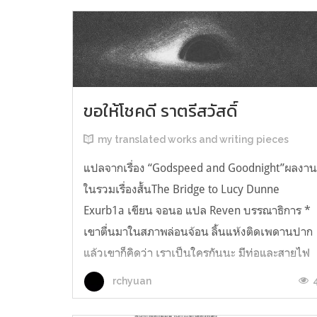
ขอให้โชคดี ราตรีสวัสดิ์
my translated works and writing pieces
แปลจากเรื่อง “Godspeed and Goodnight”ผลงา
ในรวมเรื่องสั้นThe Bridge to Lucy Dunne
Exurb1a เขียน จอนอ แปล Reven บรรณาธิการ *
เขาตื่นมาในสภาพล่อนจ้อน ลิ้นแห้งติดเพดานปาก
แล้วเขาก็คิดว่า เราเป็นใครกันนะ มีท่อและสายไฟ
อยู่ในตัว เกิดความรู้สึกอยากฉี่ และแม้ตัวเขาจะ
rchyuan
เหยียดตรง ก็มีแต่ความมืดมิดอยู่เบื้องหน้...