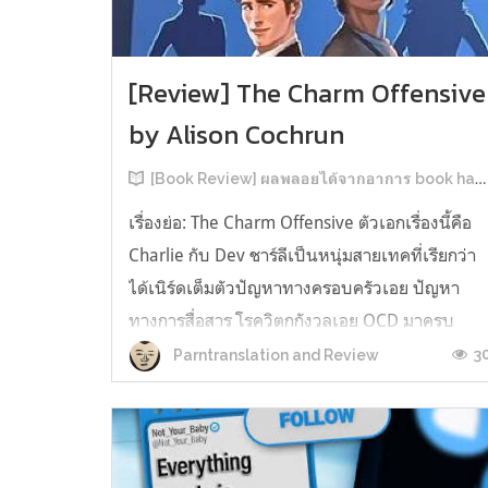
[Review] The Charm Offensive
by Alison Cochrun
[Book Review] ผลพลอยได้จากอาการ book hangover หลังอ่านสารพัน MM Romance
เรื่องย่อ: The Charm Offensive ตัวเอกเรื่องนี้คือ
Charlie กับ Dev ชาร์ลีเป็นหนุ่มสายเทคที่เรียกว่า
ได้เนิร์ดเต็มตัวปัญหาทางครอบครัวเอย ปัญหา
ทางการสื่อสาร โรควิตกกังวลเอย OCD มาครบ
เรียกได้ว่าครบองค์ประกอบความโอตะ เขาทั้งไม่
3
Parntranslation and Review
เชื่อในรักแท้ ไม่เคยมีความสัมพันธ์ในเชิงโรแมนติ
กับใคร หรืออาจเรียกว่าไม่เคยรู...