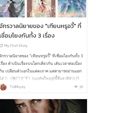
จักรวาลนิยายของ "เทียนหรูอวี้" ที่
เชื่อมโยงกันทั้ง 3 เรื่อง
My First Story
จักรวาลนิยายของ “เทียนหรูอวี้” ที่เชื่อมโยงกันทั้ง 3
เรื่อง ดำเนินเรื่องบนโลกเดียวกัน เส้นเวลาต่อเนื่อง
กัน เปลี่ยนตัวเอกในแต่ละภาค แต่สามารถอ่านแยก
ได้ 1.《衡门之下》(แม่ทัพใหญ่ผู้นี้คือสามีข้า) (3
เล่มจบ) เป็นเรื่องที่เกิดก่อน เล่าเรื่องของ ฝูถิง กับ
30
TidNiyay
หลี่ชีฉือ ที่ต้องแต่งงานกันก่อนจะใช้ชีวิตห่างไกล
กัน...