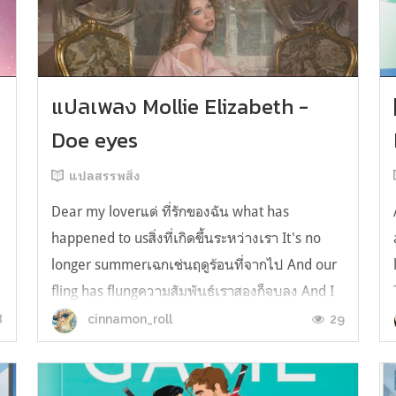
y
แปลเพลง Mollie Elizabeth -
Doe eyes
แปลสรรพสิ่ง
Dear my loverแด่ ที่รักของฉัน what has
happened to usสิ่งที่เกิดขึ้นระหว่างเรา It's no
longer summerเฉกเช่นฤดูร้อนที่จากไป And our
fling has flungความสัมพันธ์เราสองก็จบลง And I
still spin your recordsแต่ฉันยังเล่นเพลงโปรดของ
8
29
cinnamon_roll
คุณบนแผ่นเสียงไวนิล And You still feel like
homeในใจฉัน ตัวตนคุณก็ยังอบอ...