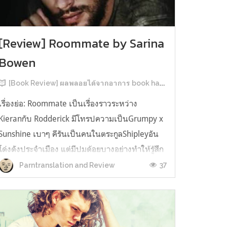
[Review] Roommate by Sarina
Bowen
[Book Review] ผลพลอยได้จากอาการ book hangover หลังอ่านสารพัน MM Romance
เรื่องย่อ: Roommate เป็นเรื่องราวระหว่าง
Kieranกับ Rodderick มีโทรปความเป็นGrumpy x
Sunshine เบาๆ คีรันเป็นคนในตระกูลShipleyอัน
โด่งดังประจำเมือง แต่มีปมด้อยบางอย่างทำให้รู้สึก
ว่าพ่อรักพี่ชายมากกว่าตัวเองเสมอ จึงดิ้นรนอยาก
37
Parntranslation and Review
ออกมาอยู่คนเดียวเพื่อให้หลุดจากอิทธิพลของที่
บ้าน และไล่ตามความฝันการเป็นกราฟฟิ...