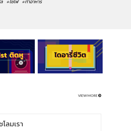
ปล
#ไซไฟ
#ทำอาหาร
VIEW MORE
ชโลมเรา