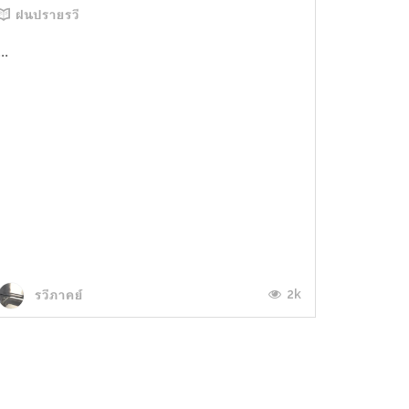
ฝนปรายรวี
...
2k
รวีภาคย์