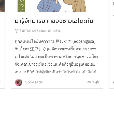
มารู้จักมารยาทของชาวเอโดะกัน
ไม่มีลิมิตชีวิตติดแอ๊บแจ๊บ
ทุกคนเคยได้ยินคำว่า 江戸しぐさ (edoshigusa)
กันมั้ยคะ 江戸しぐさ คือมารยาทพื้นฐานของชาว
า
เอโดะค่ะ ไม่ว่าจะเป็นท่าทาง หรือการพูดชาวเอโดะ
ก็จะค่อนข้างระมัดระวังและคิดถึงผู้อื่นอยู่เสมอเลย
จนบางทีก็ทำให้ผู้เขียนคิดว่า โอโหทำไมเค้าถึงได้
คิดถึงคนอื่นได้ขนาดนี้นะอยากรู้มั้ยคะว่าชาวเอโดะ
k
1.4k
Sodasado
มารยาทดีขนาดไหน มาลองอ่านกันได้เ...