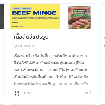
เนื้อสัตว์แปรรูป
NOMNOM*
น
เรื่องของเรื่องคือ วันนี้เอา คอร์นบีฟ มาทำอาหาร
ซึ่งไม่ใช่ยี่ห้อที่เคยกินสมัยก่อนนู้นนนนน (ยี่ห้อ
อสร.) เปิดกระป๋องมา texture ก็ไม่ใช่ เคยกินแบบ
เป็นเส้นฉีกๆอันนี้เหมือนเอาไปปั่น . นี่ก็เอาไปผัด
ในกระทะให้แห้งๆ ลองชิมดู .. คะ คะ คะ เค็มสะบัด
O o" ... แบบใช้โควต้ากินโซเดียมทั้งสัปดาห์
4
8
TidbiT
ต้องหาผักนึ่ง ...