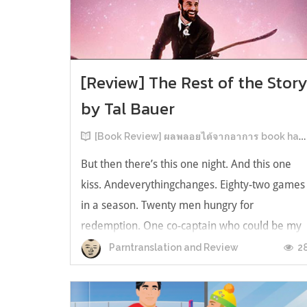
[Review] The Rest of the Stor
by Tal Bauer
[Book Review] ผลพลอยได้จากอาการ book hangover หลังอ่านสารพัน MM Romance
But then there’s this one night. And this one
kiss. Andeverythingchanges. Eighty-two games
in a season. Twenty men hungry for
redemption. One co-captain who could be my
forever. This is the rest of the story. หลังอ่าน
2
Parntranslation and Review
แบบฟีลกู้ดติดๆ กันแล้ว เลยอยากได้ความแสบ
ทรวงในชีวิตบ้าง (หาเรื่อง!) เล่มนี้คู่หูเอ...