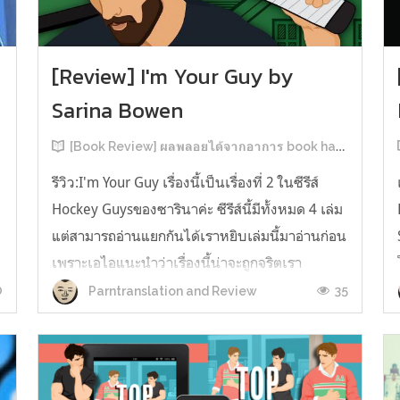
[Review] I'm Your Guy by
Sarina Bowen
[Book Review] ผลพลอยได้จากอาการ book hangover หลังอ่านสารพัน MM Romance
รีวิว:I'm Your Guy เรื่องนี้เป็นเรื่องที่ 2 ในซีรีส์
Hockey Guysของซารินาค่ะ ซีรีส์นี้มีทั้งหมด 4 เล่ม
แต่สามารถอ่านแยกกันได้เราหยิบเล่มนี้มาอ่านก่อน
เพราะเอไอแนะนำว่าเรื่องนี้น่าจะถูกจริตเรา
มากกว่า555 เรื่องนี้เป็นเรื่องราวของ TOMMASO
0
35
Parntranslation and Review
ก
นักกีฬาฮอกกี้ NHL กับ Carter มัณฑนากรมือฉมัง
ทอมมาโซเพิ่งโดนเทร...