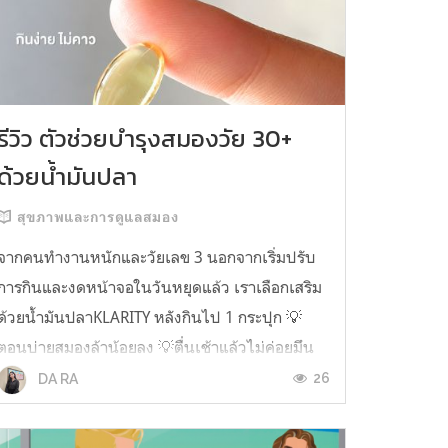
รีวิว ตัวช่วยบำรุงสมองวัย 30+
ด้วยน้ำมันปลา
สุขภาพและการดูแลสมอง
จากคนทำงานหนักและวัยเลข 3 นอกจากเริ่มปรับ
การกินและงดหน้าจอในวันหยุดแล้ว เราเลือกเสริม
ด้วยน้ำมันปลาKLARITY หลังกินไป 1 กระปุก 💡
ตอนบ่ายสมองล้าน้อยลง 💡ตื่นเช้าแล้วไม่ค่อยมึน
หัว 💡ไอเดียไม่ตัน ยิ่งทำงานสาย Content แนะนำ
26
DA RA
ว่าควรมี ชอบตรงที่ไม่มีกลิ่นคาวเลย กินง่ายสุด
ตั้งแต่เคยกินน้ำมันปลามาเลย ใครที่เคยกิ...