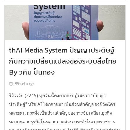
thAI Media System ปัญญาประดิษฐ์
กับความเปลี่ยนแปลงของระบบสื่อไทย
By วศิน ปั้นทอง
รีวิวเว้ย (3)
รีวิวเว้ย (2249) ทุกวันนี้คงยากจะปฏิเสธว่า "ปัญญา
ประดิษฐ์" หรือ AI ได้กลายมาเป็นส่วนสำคัญของชีวิตใคร
หลายคน กระทั่งเป็นส่วนสำคัญของการขับเคลื่อนธุรกิจ
หลากหลายธุรกิจในหลายภาคส่วน กระทั่งในภาคราชการ