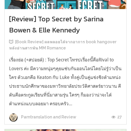
[Review] Top Secret by Sarina
Bowen & Elle Kennedy
[Book Review] ผลพลอยได้จากอาการ book hangover
หลังอ่านสารพัน MM Romance
เรื่องย่อ (+สปอยล์) : Top Secret โทรปเรื่องนี้คือRival to
Lovers ค่ะ มีความหนุ่มๆคุยแซ่บกันออนไลน์โดยไม่รู้ว่าเป็น
ใคร ตัวเอกคือ Keaton กับ Luke ทั้งคู่เป็นคู่แข่งชิงตำแหน่ง
ประธานนักศึกษาของมหาวิทยาลัยประวัติศาสตร์ยาวนาน คี
ตันคือตระกูลเรียนที่นี่มาสามรุ่น ใครๆ ก็มองว่าน่าจะได้
ตำแหน่งแบบลอยมา ครอบครัว...
27
Parntranslation and Review