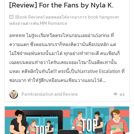
[Review] For the Fans by Nyla K.
[Book Review] ผลพลอยได้จากอาการ book hangover
หลังอ่านสารพัน MM Romance
อหหหห ไม่รู้จะเริ่มหวีดตรงไหนก่อนเลยอ่านSarina ที่
ความแตก ซึ่งตอนแรกเราก็หลงคิดว่านั่นคือปมหลัก แต่
ไม่ใช่จ้าพอพ้นตรงนั้นมาได้ ทุกอย่างทำท่าจะดี คนเขียนก็
เฉลยปมตอนท้ายว่าไครันเคยเจออะไรมาในอดีตเท่านั้น
แหละ คดีพลิกในทันใด!!! ตรงนี้เป็นNarrative Escalation ที่
ชอบมาก ทำให้รู้สึกเหมือนคนเขียนวางแผนไว้ตั...
44
Parntranslation and Review