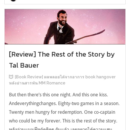
[Review] The Rest of the Story by
Tal Bauer
[Book Review] ผลพลอยได้จากอาการ book hangover
หลังอ่านสารพัน MM Romance
But then there’s this one night. And this one kiss.
Andeverythingchanges. Eighty-two games in a season.
Twenty men hungry for redemption. One co-captain
who could be my forever. This is the rest of the story.
หลังอ่านแบบฟีลกู้ดติดๆ กันแล้ว เลยอยากได้ความแสบ