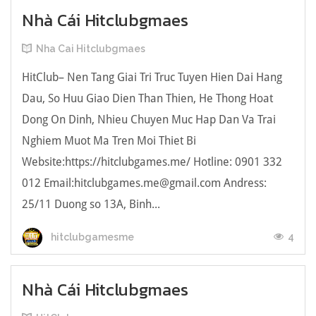
Nhà Cái Hitclubgmaes
Nha Cai Hitclubgmaes
HitClub– Nen Tang Giai Tri Truc Tuyen Hien Dai Hang
Dau, So Huu Giao Dien Than Thien, He Thong Hoat
Dong On Dinh, Nhieu Chuyen Muc Hap Dan Va Trai
Nghiem Muot Ma Tren Moi Thiet Bi
Website:https://hitclubgames.me/ Hotline: 0901 332
012 Email:
hitclubgames.me@gmail.com
Andress:
25/11 Duong so 13A, Binh...
4
hitclubgamesme
Nhà Cái Hitclubgmaes