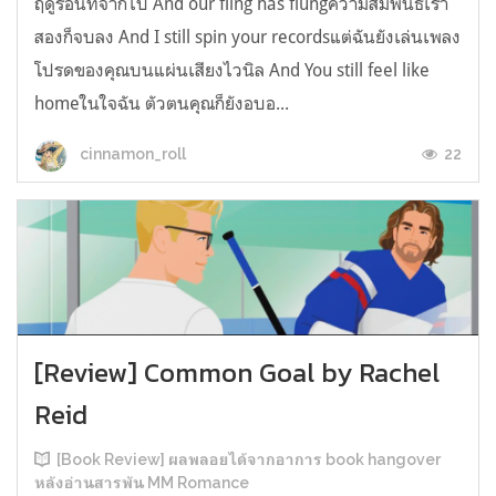
ฤดูร้อนที่จากไป And our fling has flungความสัมพันธ์เรา
สองก็จบลง And I still spin your recordsแต่ฉันยังเล่นเพลง
โปรดของคุณบนแผ่นเสียงไวนิล And You still feel like
homeในใจฉัน ตัวตนคุณก็ยังอบอ...
22
cinnamon_roll
[Review] Common Goal by Rachel
Reid
[Book Review] ผลพลอยได้จากอาการ book hangover
หลังอ่านสารพัน MM Romance