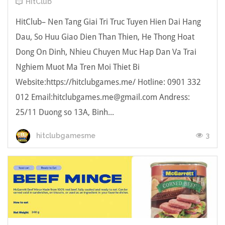
HitClub
HitClub– Nen Tang Giai Tri Truc Tuyen Hien Dai Hang
Dau, So Huu Giao Dien Than Thien, He Thong Hoat
Dong On Dinh, Nhieu Chuyen Muc Hap Dan Va Trai
Nghiem Muot Ma Tren Moi Thiet Bi
Website:https://hitclubgames.me/ Hotline: 0901 332
012 Email:
hitclubgames.me@gmail.com
Andress:
25/11 Duong so 13A, Binh...
3
hitclubgamesme