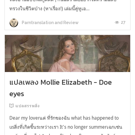
ทรวงในชีวิตบ้าง (หาเรื่อง!) เล่มนี้คู่หูเอ...
27
Parntranslation and Review
แปลเพลง Mollie Elizabeth - Doe
eyes
แปลสรรพสิ่ง
Dear my loverแด่ ที่รักของฉัน what has happened to
usสิ่งที่เกิดขึ้นระหว่างเรา It's no longer summerเฉกเช่น